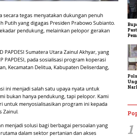
 secara tegas menyatakan dukungan penuh
 Putih yang digagas Presiden Prabowo Subianto.
Bup
Past
sekadar pendukung, melainkan pelopor gerakan
Pem
PD PAPDESI Sumatera Utara Zainul Akhyar, yang
P PAPDESI, pada sosialisasi program koperasi
ian, Kecamatan Delitua, Kabupaten Deliserdang,
Pol
Ung
Nar
 ini menjadi salah satu upaya nyata untuk
Lan
mi bukan hanya pendukung, tapi pelopor. Kami
Kine
ri untuk menyosialisasikan program ini kepada
Aja
Man
s Zainul.
Po
Lay
1
n menjadi solusi bagi berbagai persoalan yang
terutama dalam sektor pertanian dan akses