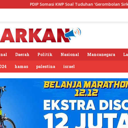
si KWP Soal Tuduhan ‘Gerombolan Sirkus’, Buntut Rapat Komis
nal
Daerah
Politik
Nasional
Mancanegara
L
024
hamas
palestina
israel