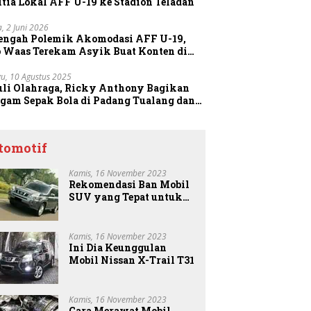
tia Lokal AFF U-19 ke Stadion Teladan
a, 2 Juni 2026
Tengah Polemik Akomodasi AFF U-19,
o Waas Terekam Asyik Buat Konten di
dion
u, 10 Agustus 2025
uli Olahraga, Ricky Anthony Bagikan
agam Sepak Bola di Padang Tualang dan
anggang
tomotif
Kamis, 16 November 2023
Rekomendasi Ban Mobil
SUV yang Tepat untuk
Anda
Kamis, 16 November 2023
Ini Dia Keunggulan
Mobil Nissan X-Trail T31
Kamis, 16 November 2023
Cara Merawat Mobil