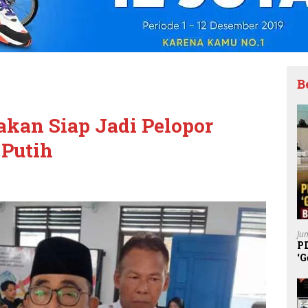
B
kan Siap Jadi Pelopor
 Putih
Ju
P
‘G
K