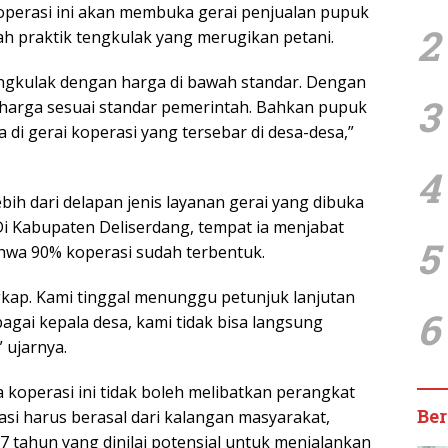
perasi ini akan membuka gerai penjualan pupuk
2
h praktik tengkulak yang merugikan petani.
engkulak dengan harga di bawah standar. Dengan
3
n harga sesuai standar pemerintah. Bahkan pupuk
 di gerai koperasi yang tersebar di desa-desa,”
4
ih dari delapan jenis layanan gerai yang dibuka
Di Kabupaten Deliserdang, tempat ia menjabat
5
ahwa 90% koperasi sudah terbentuk.
gkap. Kami tinggal menunggu petunjuk lanjutan
6
agai kepala desa, kami tidak bisa langsung
 ujarnya.
koperasi ini tidak boleh melibatkan perangkat
Ber
asi harus berasal dari kalangan masyarakat,
 tahun yang dinilai potensial untuk menjalankan