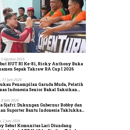
 5 Agustus 2026
but HUT RI Ke-81, Ricky Anthony Buka
namen Sepak Takraw RA Cup I 2026
, 11 Juni 2026
pukau Penampilan Garuda Muda, Pelatih
nas Indonesia Senior Bakal Saksikan
gsung Aksi Timnas U-19
, 8 Juni 2026
a Sjafri: Dukungan Gubernur Bobby dan
uan Suporter Bantu Indonesia Taklukkan
tnam
a, 2 Juni 2026
by Sebut Komunitas Lari Diundang