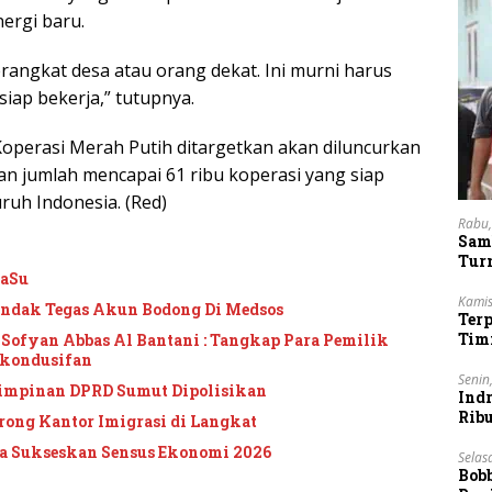
ergi baru.
rangkat desa atau orang dekat. Ini murni harus
iap bekerja,” tutupnya.
Koperasi Merah Putih ditargetkan akan diluncurkan
gan jumlah mencapai 61 ribu koperasi yang siap
uruh Indonesia. (Red)
Rabu,
Sam
Tur
daSu
Kamis
Tindak Tegas Akun Bodong Di Medsos
Ter
Tim
z Sofyan Abbas Al Bantani : Tangkap Para Pemilik
Lan
kkondusifan
Senin
impinan DPRD Sumut Dipolisikan
Indr
Rib
rong Kantor Imigrasi di Langkat
Vie
a Sukseskan Sensus Ekonomi 2026
Selas
Bob