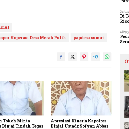
Pani
Selas
Di 
Ric
Sta
sumut
Mingg
Ped
opor Koperasi Desa Merah Putih
papdesu sumut
Ser
Sec
O
h Tokoh Minta
Apresiasi Kinerja Kapolres
 Binjai Tindak Tegas
Binjai,Ustadz Sofyan Abbas