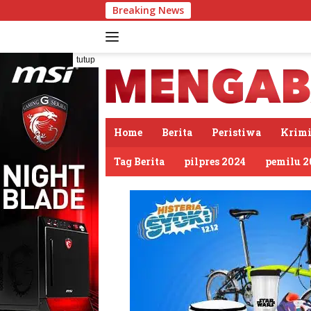
Langsung
Breaking News
PDIP Soma
ke
konten
tutup
Home
Berita
Peristiwa
Krimi
Tag Berita
pilpres 2024
pemilu 2