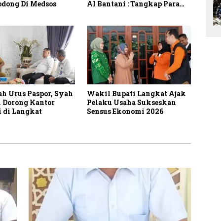
dong Di Medsos
Al Bantani : Tangkap Para
Pemilik Akun Palsu Yang
Dapat Memicu
Ketidakkondusifan
h Urus Paspor, Syah
Wakil Bupati Langkat Ajak
 Dorong Kantor
Pelaku Usaha Sukseskan
i di Langkat
Sensus Ekonomi 2026