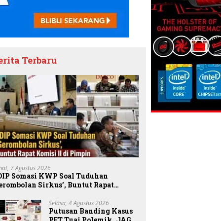
erita Terbaru
mat, 7 Agustus 2026
DIP Somasi KWP Soal Tuduhan
erombolan Sirkus’, Buntut Rapat
omisi II Dipimpin Sufmi Dasco Ahmad
Selasa, 4 Agustus 2026
Putusan Banding Kasus
PET Tuai Polemik, JAGA