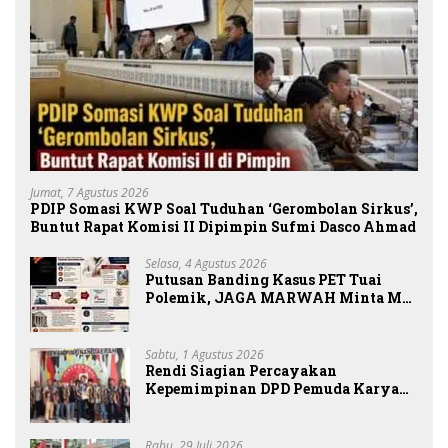
Jumat, 7 Agustus 2026
PDIP Somasi KWP Soal Tuduhan ‘Gerombolan Sirkus’,
Buntut Rapat Komisi II Dipimpin Sufmi Dasco Ahmad
Selasa, 4 Agustus 2026
Putusan Banding Kasus PET Tuai
Polemik, JAGA MARWAH Minta MA
Periksa Peran Bakrie Group
Sabtu, 1 Agustus 2026
Rendi Siagian Percayakan
Kepemimpinan DPD Pemuda Karya
Nasional Kota Medan kepada Josef
Sembiring
Rabu, 29 Juli 2026