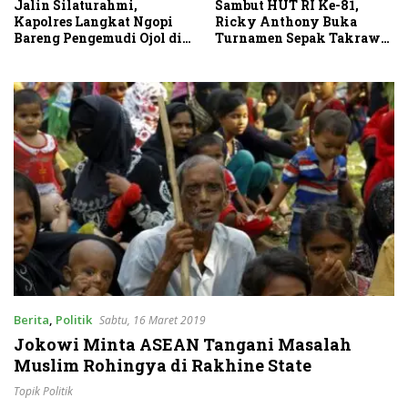
Sambut HUT RI Ke-81,
Jalin Silaturahmi,
Ricky Anthony Buka
Kapolres Langkat Ngopi
Turnamen Sepak Takraw
Bareng Pengemudi Ojol di
RA Cup I 2026
Stabat
Berita
,
Politik
Sabtu, 16 Maret 2019
Jokowi Minta ASEAN Tangani Masalah
Muslim Rohingya di Rakhine State
Topik Politik