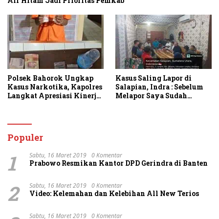
Air Hitam Jadi Prioritas Pemkab
Polsek Bahorok Ungkap
Kasus Saling Lapor di
Kasus Narkotika, Kapolres
Salapian, Indra : Sebelum
Langkat Apresiasi Kinerja
Melapor Saya Sudah
Personel dan Ajak
Berulang Kali
Masyarakat Manfaatkan
Menawarkan Perdamaian
Layanan 110
Namun Ditolak
Populer
1
Sabtu, 16 Maret 2019
0 Komentar
Prabowo Resmikan Kantor DPD Gerindra di Banten
2
Sabtu, 16 Maret 2019
0 Komentar
Video: Kelemahan dan Kelebihan All New Terios
Sabtu, 16 Maret 2019
0 Komentar