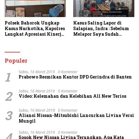
Polsek Bahorok Ungkap
Kasus Saling Lapor di
Kasus Narkotika, Kapolres
Salapian, Indra : Sebelum
Langkat Apresiasi Kinerja
Melapor Saya Sudah
Personel dan Ajak
Berulang Kali
Masyarakat Manfaatkan
Menawarkan Perdamaian
Layanan 110
Namun Ditolak
Populer
1
Sabtu, 16 Maret 2019
0 Komentar
Prabowo Resmikan Kantor DPD Gerindra di Banten
2
Sabtu, 16 Maret 2019
0 Komentar
Video: Kelemahan dan Kelebihan All New Terios
3
Sabtu, 16 Maret 2019
0 Komentar
Aliansi Nissan-Mitsubishi Luncurkan Livina Versi
Mungil
4
Sabtu, 16 Maret 2019
0 Komentar
Sosok New Nissan Livina Terungkap, Apa Kata