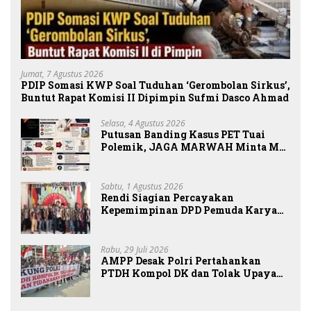
Jumat, 7 Agustus 2026
PDIP Somasi KWP Soal Tuduhan ‘Gerombolan Sirkus’,
Buntut Rapat Komisi II Dipimpin Sufmi Dasco Ahmad
Selasa, 4 Agustus 2026
Putusan Banding Kasus PET Tuai
Polemik, JAGA MARWAH Minta MA
Periksa Peran Bakrie Group
Sabtu, 1 Agustus 2026
Rendi Siagian Percayakan
Kepemimpinan DPD Pemuda Karya
Nasional Kota Medan kepada Josef
Sembiring
Rabu, 29 Juli 2026
AMPP Desak Polri Pertahankan
PTDH Kompol DK dan Tolak Upaya
Banding