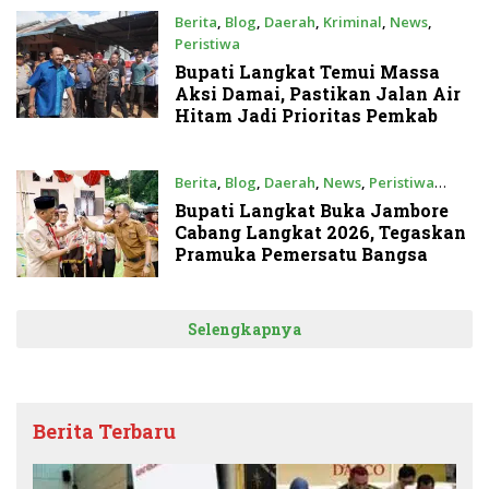
Berita
,
Blog
,
Daerah
,
Kriminal
,
News
,
Peristiwa
Selasa, 19 Mei 2026
Bupati Langkat Temui Massa
Aksi Damai, Pastikan Jalan Air
Hitam Jadi Prioritas Pemkab
Berita
,
Blog
,
Daerah
,
News
,
Peristiwa
Senin, 18 Mei 2026
Bupati Langkat Buka Jambore
Cabang Langkat 2026, Tegaskan
Pramuka Pemersatu Bangsa
Selengkapnya
Berita Terbaru