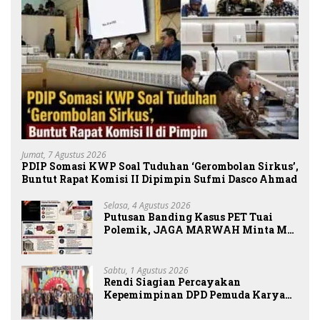
Jumat, 7 Agustus 2026
PDIP Somasi KWP Soal Tuduhan ‘Gerombolan Sirkus’,
Buntut Rapat Komisi II Dipimpin Sufmi Dasco Ahmad
Selasa, 4 Agustus 2026
Putusan Banding Kasus PET Tuai
Polemik, JAGA MARWAH Minta MA
Periksa Peran Bakrie Group
Sabtu, 1 Agustus 2026
Rendi Siagian Percayakan
Kepemimpinan DPD Pemuda Karya
Nasional Kota Medan kepada Josef