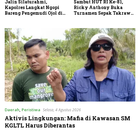
Sambut HUT RI Ke-81,
Jalin Silaturahmi,
Ricky Anthony Buka
Kapolres Langkat Ngopi
Turnamen Sepak Takraw
Bareng Pengemudi Ojol di
RA Cup I 2026
Stabat
Daerah
,
Peristiwa
Selasa, 4 Agustus 2026
Aktivis Lingkungan: Mafia di Kawasan SM
KGLTL Harus Diberantas