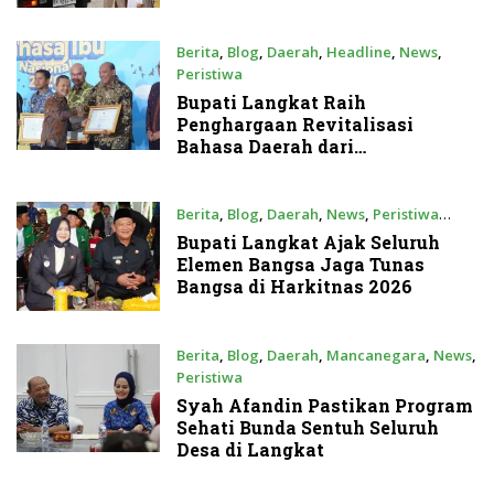
Berita
,
Blog
,
Daerah
,
Headline
,
News
,
Peristiwa
Senin, 25 Mei 2026
Bupati Langkat Raih
Penghargaan Revitalisasi
Bahasa Daerah dari
Kemendikdasmen
Berita
,
Blog
,
Daerah
,
News
,
Peristiwa
Rabu, 20 Mei 2026
Bupati Langkat Ajak Seluruh
Elemen Bangsa Jaga Tunas
Bangsa di Harkitnas 2026
Berita
,
Blog
,
Daerah
,
Mancanegara
,
News
,
Peristiwa
Rabu, 20 Mei 2026
Syah Afandin Pastikan Program
Sehati Bunda Sentuh Seluruh
Desa di Langkat