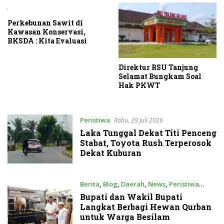
Perkebunan Sawit di
Kawasan Konservasi,
BKSDA : Kita Evaluasi
Direktur RSU Tanjung
Selamat Bungkam Soal
Hak PKWT
Peristiwa
Rabu, 29 Juli 2026
Laka Tunggal Dekat Titi Penceng
Stabat, Toyota Rush Terperosok
Dekat Kuburan
Berita
,
Blog
,
Daerah
,
News
,
Peristiwa
Selasa, 26 Mei 2026
Bupati dan Wakil Bupati
Langkat Berbagi Hewan Qurban
untuk Warga Besilam