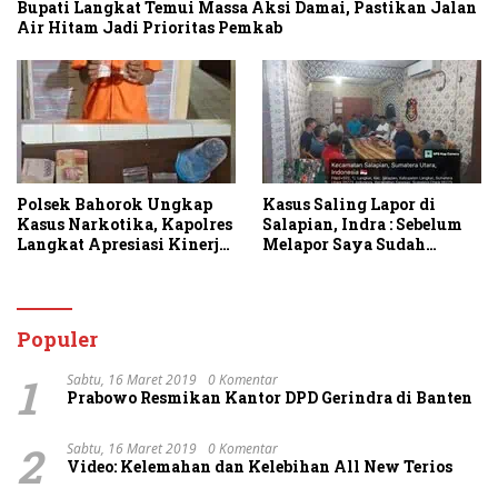
Bupati Langkat Temui Massa Aksi Damai, Pastikan Jalan
Air Hitam Jadi Prioritas Pemkab
Polsek Bahorok Ungkap
Kasus Saling Lapor di
Kasus Narkotika, Kapolres
Salapian, Indra : Sebelum
Langkat Apresiasi Kinerja
Melapor Saya Sudah
Personel dan Ajak
Berulang Kali
Masyarakat Manfaatkan
Menawarkan Perdamaian
Layanan 110
Namun Ditolak
Populer
1
Sabtu, 16 Maret 2019
0 Komentar
Prabowo Resmikan Kantor DPD Gerindra di Banten
2
Sabtu, 16 Maret 2019
0 Komentar
Video: Kelemahan dan Kelebihan All New Terios