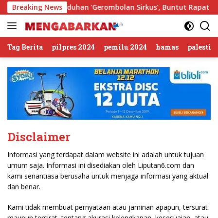
Langsung
omasi KWP Soal Tuduhan ‘Gerombolan Sirkus’, Buntut Rapat Kom
Breaking News
ke
konten
Tag Berita
pilpres 2024
pemilu 2024
hamas
palestin
Disclaimer
Informasi yang terdapat dalam website ini adalah untuk tujuan
umum saja. Informasi ini disediakan oleh Liputan6.com dan
kami senantiasa berusaha untuk menjaga informasi yang aktual
dan benar.
Kami tidak membuat pernyataan atau jaminan apapun, tersurat
maupun tersirat, tentang akurasi kelengkapan, kesesuaian, atau