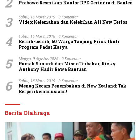
2
Prabowo Resmikan Kantor DPD Gerindra di Banten
3
Sabtu, 16 Maret 2019
0 Komentar
Video: Kelemahan dan Kelebihan All New Terios
4
Sabtu, 16 Maret 2019
0 Komentar
Bersih-bersih, 60 Warga Tanjung Priok Ikuti
Program Padat Karya
5
Minggu, 9 Agustus 2026
0 Komentar
Rumah Sunardi dan Misno Terbakar, Ricky
Anthony Hadir Bawa Bantuan
6
Sabtu, 16 Maret 2019
0 Komentar
Menag Kecam Penembakan di New Zealand: Tak
Berperikemanusiaan!
Berita Olahraga