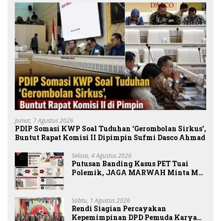
Jumat, 7 Agustus 2026
PDIP Somasi KWP Soal Tuduhan ‘Gerombolan Sirkus’,
Buntut Rapat Komisi II Dipimpin Sufmi Dasco Ahmad
Selasa, 4 Agustus 2026
Putusan Banding Kasus PET Tuai
Polemik, JAGA MARWAH Minta MA
Periksa Peran Bakrie Group
Sabtu, 1 Agustus 2026
Rendi Siagian Percayakan
Kepemimpinan DPD Pemuda Karya