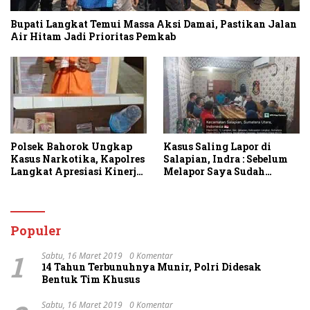
Bupati Langkat Temui Massa Aksi Damai, Pastikan Jalan
Air Hitam Jadi Prioritas Pemkab
Polsek Bahorok Ungkap
Kasus Saling Lapor di
Kasus Narkotika, Kapolres
Salapian, Indra : Sebelum
Langkat Apresiasi Kinerja
Melapor Saya Sudah
Personel dan Ajak
Berulang Kali
Masyarakat Manfaatkan
Menawarkan Perdamaian
Layanan 110
Namun Ditolak
Populer
1
Sabtu, 16 Maret 2019
0 Komentar
14 Tahun Terbunuhnya Munir, Polri Didesak
Bentuk Tim Khusus
Sabtu, 16 Maret 2019
0 Komentar