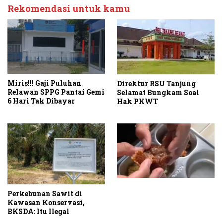
Rekomendasi untuk kamu
Miris!!! Gaji Puluhan
Direktur RSU Tanjung
Relawan SPPG Pantai Gemi
Selamat Bungkam Soal
6 Hari Tak Dibayar
Hak PKWT
Perkebunan Sawit di
Kawasan Konservasi,
BKSDA: Itu Ilegal