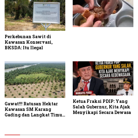
Perkebunan Sawit di
Kawasan Konservasi,
BKSDA: Itu Ilegal
Ketua Fraksi PDIP: Yang
Gawat!!! Ratusan Hektar
Salah Gubernur, Kita Ajak
Kawasan SM Karang
Menyikapi Secara Dewasa
Gading dan Langkat Timur
Laut Disulap Jadi Kebun
Sawit