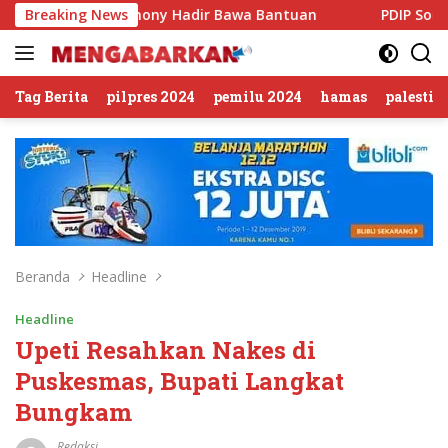
Langsung
ky Anthony Hadir Bawa Bantuan
Breaking News
PDIP Somasi KWP Soal T
ke
konten
Tag Berita
pilpres 2024
pemilu 2024
hamas
palestin
Beranda
Headline
Headline
Upeti Resahkan Nakes di
Puskesmas, Bupati Langkat
Bungkam
Redaksi