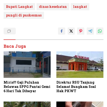
Bupati Langkat
dinas kesehatan
langkat
pungli di puskesmas
Baca Juga
Miris!!! Gaji Puluhan
Direktur RSU Tanjung
Relawan SPPG Pantai Gemi
Selamat Bungkam Soal
6 Hari Tak Dibayar
Hak PKWT