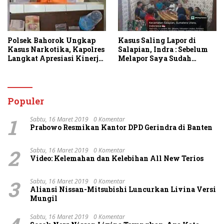
Polsek Bahorok Ungkap
Kasus Saling Lapor di
Kasus Narkotika, Kapolres
Salapian, Indra : Sebelum
Langkat Apresiasi Kinerja
Melapor Saya Sudah
Personel dan Ajak
Berulang Kali
Masyarakat Manfaatkan
Menawarkan Perdamaian
Layanan 110
Namun Ditolak
Populer
1
Sabtu, 16 Maret 2019
0 Komentar
Prabowo Resmikan Kantor DPD Gerindra di Banten
2
Sabtu, 16 Maret 2019
0 Komentar
Video: Kelemahan dan Kelebihan All New Terios
3
Sabtu, 16 Maret 2019
0 Komentar
Aliansi Nissan-Mitsubishi Luncurkan Livina Versi
Mungil
Sabtu, 16 Maret 2019
0 Komentar