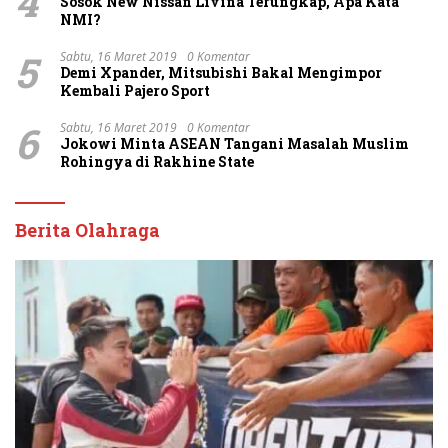
4
Sosok New Nissan Livina Terungkap, Apa Kata
NMI?
5
Sabtu, 16 Maret 2019
0 Komentar
Demi Xpander, Mitsubishi Bakal Mengimpor
Kembali Pajero Sport
6
Sabtu, 16 Maret 2019
0 Komentar
Jokowi Minta ASEAN Tangani Masalah Muslim
Rohingya di Rakhine State
Berita Olahraga