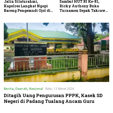
Sambut HUT RI Ke-81,
Jalin Silaturahmi,
Ricky Anthony Buka
Kapolres Langkat Ngopi
Turnamen Sepak Takraw
Bareng Pengemudi Ojol di
RA Cup I 2026
Stabat
Berita
,
Daerah
,
Nasional
Rabu, 13 Maret 2024
Ditagih Uang Pengurusan PPPK, Kasek SD
Negeri di Padang Tualang Ancam Guru