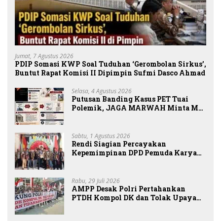
Jumat, 7 Agustus 2026
PDIP Somasi KWP Soal Tuduhan ‘Gerombolan Sirkus’,
Buntut Rapat Komisi II Dipimpin Sufmi Dasco Ahmad
Selasa, 4 Agustus 2026
Putusan Banding Kasus PET Tuai
Polemik, JAGA MARWAH Minta MA
Periksa Peran Bakrie Group
Sabtu, 1 Agustus 2026
Rendi Siagian Percayakan
Kepemimpinan DPD Pemuda Karya
Nasional Kota Medan kepada Josef
Sembiring
Rabu, 29 Juli 2026
AMPP Desak Polri Pertahankan
PTDH Kompol DK dan Tolak Upaya
Banding