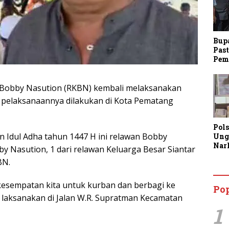
Bup
Past
Pem
Bobby Nasution (RKBN) kembali melaksanakan
 pelaksanaannya dilakukan di Kota Pematang
Pol
 Idul Adha tahun 1447 H ini relawan Bobby
Ung
Nar
by Nasution, 1 dari relawan Keluarga Besar Siantar
Lan
BN.
Kine
Aja
Man
i kesempatan kita untuk kurban dan berbagi ke
Po
Lay
a laksanakan di Jalan W.R. Supratman Kecamatan
1