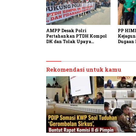
AMPP Desak Polri
PP HIM
Pertahankan PTDH Kompol
Kejagun
DK dan Tolak Upaya
Dugaan 
Banding
Adrians
Transpa
Rekomendasi untuk kamu