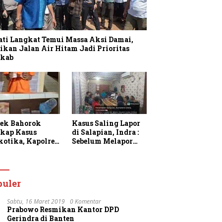
ati Langkat Temui Massa Aksi Damai,
ikan Jalan Air Hitam Jadi Prioritas
kab
sek Bahorok
Kasus Saling Lapor
kap Kasus
di Salapian, Indra :
kotika, Kapolres
Sebelum Melapor
gkat Apresiasi
Saya Sudah
rja Personel dan
Berulang Kali
k Masyarakat
Menawarkan
faatkan
Perdamaian Namun
puler
anan 110
Ditolak
Sabtu, 16 Maret 2019
0 Komentar
Prabowo Resmikan Kantor DPD
Gerindra di Banten