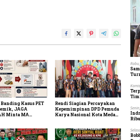
Rabu,
Sam
Tur
Kamis
Ter
Tim
Lan
 Banding Kasus PET
Rendi Siagian Percayakan
Senin
lemik, JAGA
Kepemimpinan DPD Pemuda
Indr
H Minta MA
Karya Nasional Kota Medan
Rib
 Peran Bakrie Group
kepada Josef Sembiring
Vie
Selas
Bob