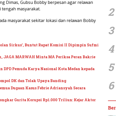
ung Dimas, Gubsu Bobby berpesan agar relawan
2
di tengah masyarakat.
ada masyarakat sekitar lokasi dan relawan Bobby
3
4
an Sirkus’, Buntut Rapat Komisi II Dipimpin Sufmi
ik, JAGA MARWAH Minta MA Periksa Peran Bakrie
5
n DPD Pemuda Karya Nasional Kota Medan kepada
ompol DK dan Tolak Upaya Banding
6
mua Dugaan Kasus Febrie Adriansyah Secara
gkar Gurita Korupsi Rp1.000 Triliun: Kejar Aktor
Ber