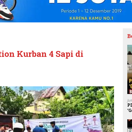
B
ion Kurban 4 Sapi di
Ju
P
‘G
K