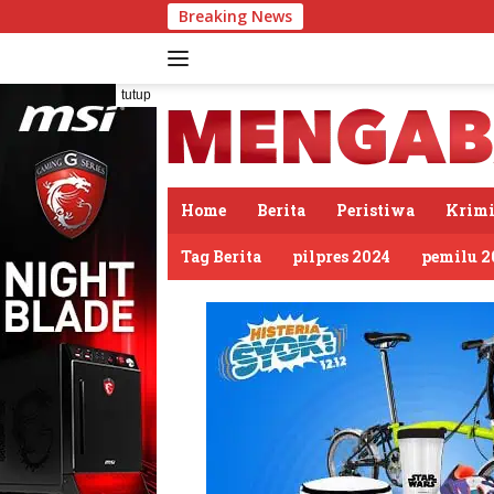
Langsung
Breaking News
PDIP Som
ke
konten
tutup
Home
Berita
Peristiwa
Krimi
Tag Berita
pilpres 2024
pemilu 2