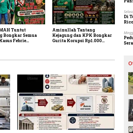
Pani
Selas
Di 
Ric
Sta
MAH Tuntut
Aminullah Tantang
Mingg
g Bongkar Semua
Kejagung dan KPK Bongkar
Ped
Kasus Febrie
Gurita Korupsi Rp1.000
Ser
yah Secara
Triliun: Kejar Aktor
Sec
ran
Intelektual dan
Jaringannya!
O