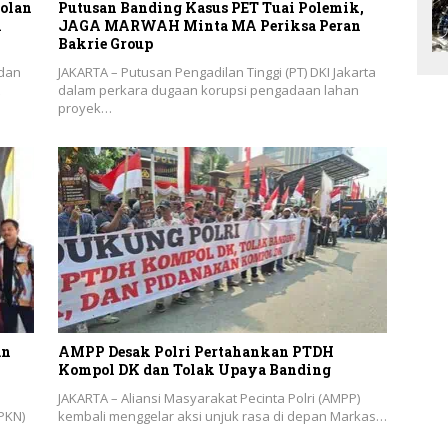
olan
Putusan Banding Kasus PET Tuai Polemik,
n
JAGA MARWAH Minta MA Periksa Peran
Bakrie Group
 dan
JAKARTA – Putusan Pengadilan Tinggi (PT) DKI Jakarta
dalam perkara dugaan korupsi pengadaan lahan
proyek…
an
AMPP Desak Polri Pertahankan PTDH
Kompol DK dan Tolak Upaya Banding
JAKARTA – Aliansi Masyarakat Pecinta Polri (AMPP)
PKN)
kembali menggelar aksi unjuk rasa di depan Markas…