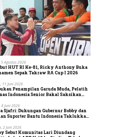
 5 Agustus 2026
but HUT RI Ke-81, Ricky Anthony Buka
namen Sepak Takraw RA Cup I 2026
, 11 Juni 2026
pukau Penampilan Garuda Muda, Pelatih
nas Indonesia Senior Bakal Saksikan
gsung Aksi Timnas U-19
, 8 Juni 2026
a Sjafri: Dukungan Gubernur Bobby dan
uan Suporter Bantu Indonesia Taklukkan
tnam
a, 2 Juni 2026
by Sebut Komunitas Lari Diundang