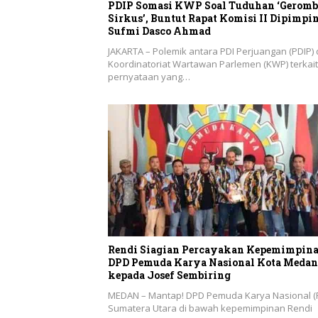
PDIP Somasi KWP Soal Tuduhan ‘Geromb
Sirkus’, Buntut Rapat Komisi II Dipimpi
Sufmi Dasco Ahmad
JAKARTA – Polemik antara PDI Perjuangan (PDIP)
Koordinatoriat Wartawan Parlemen (KWP) terkait
pernyataan yang…
Rendi Siagian Percayakan Kepemimpin
DPD Pemuda Karya Nasional Kota Medan
kepada Josef Sembiring
MEDAN – Mantap! DPD Pemuda Karya Nasional (
Sumatera Utara di bawah kepemimpinan Rendi