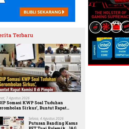
erita Terbaru
mat, 7 Agustus 2026
DIP Somasi KWP Soal Tuduhan
erombolan Sirkus’, Buntut Rapat
omisi II Dipimpin Sufmi Dasco Ahmad
Selasa, 4 Agustus 2026
Putusan Banding Kasus
PET Tuai Polemik, JAGA