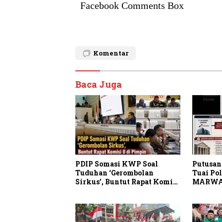
Facebook Comments Box
Komentar
Baca Juga
PDIP Somasi KWP Soal
Putusan
Tuduhan ‘Gerombolan
Tuai Po
Sirkus’, Buntut Rapat Komisi
MARWA
II Dipimpin Sufmi Dasco
Periksa
Ahmad