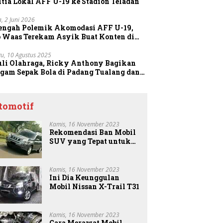
tia Lokal AFF U-19 ke Stadion Teladan
a, 2 Juni 2026
Tengah Polemik Akomodasi AFF U-19,
o Waas Terekam Asyik Buat Konten di
dion
u, 10 Agustus 2025
uli Olahraga, Ricky Anthony Bagikan
agam Sepak Bola di Padang Tualang dan
anggang
tomotif
Kamis, 16 November 2023
Rekomendasi Ban Mobil
SUV yang Tepat untuk
Anda
Kamis, 16 November 2023
Ini Dia Keunggulan
Mobil Nissan X-Trail T31
Kamis, 16 November 2023
Cara Merawat Mobil