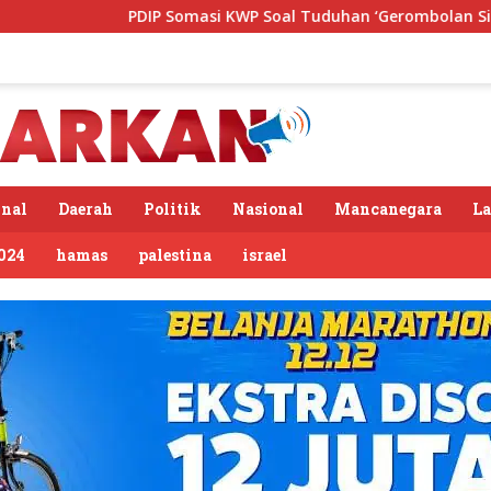
asi KWP Soal Tuduhan ‘Gerombolan Sirkus’, Buntut Rapat Komi
nal
Daerah
Politik
Nasional
Mancanegara
L
024
hamas
palestina
israel