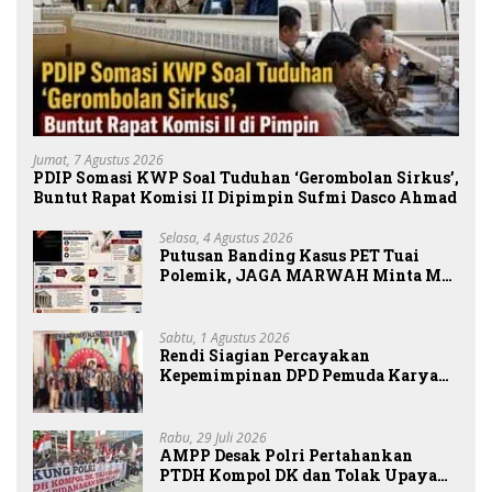
Jumat, 7 Agustus 2026
PDIP Somasi KWP Soal Tuduhan ‘Gerombolan Sirkus’,
Buntut Rapat Komisi II Dipimpin Sufmi Dasco Ahmad
Selasa, 4 Agustus 2026
Putusan Banding Kasus PET Tuai
Polemik, JAGA MARWAH Minta MA
Periksa Peran Bakrie Group
Sabtu, 1 Agustus 2026
Rendi Siagian Percayakan
Kepemimpinan DPD Pemuda Karya
Nasional Kota Medan kepada Josef
Sembiring
Rabu, 29 Juli 2026
AMPP Desak Polri Pertahankan
PTDH Kompol DK dan Tolak Upaya