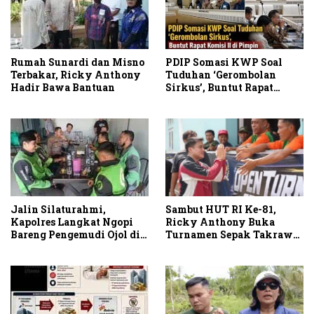
PDIP Somasi KWP Soal
Rumah Sunardi dan Misno
Tuduhan ‘Gerombolan
Terbakar, Ricky Anthony
Sirkus’, Buntut Rapat
Hadir Bawa Bantuan
Komisi II Dipimpin Sufmi
Dasco Ahmad
Sambut HUT RI Ke-81,
Jalin Silaturahmi,
Ricky Anthony Buka
Kapolres Langkat Ngopi
Turnamen Sepak Takraw
Bareng Pengemudi Ojol di
RA Cup I 2026
Stabat