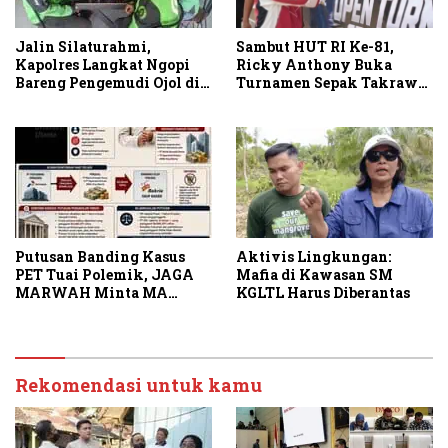
Sambut HUT RI Ke-81,
Jalin Silaturahmi,
Ricky Anthony Buka
Kapolres Langkat Ngopi
Turnamen Sepak Takraw
Bareng Pengemudi Ojol di
RA Cup I 2026
Stabat
Putusan Banding Kasus
Aktivis Lingkungan:
PET Tuai Polemik, JAGA
Mafia di Kawasan SM
MARWAH Minta MA
KGLTL Harus Diberantas
Periksa Peran Bakrie
Group
Rekomendasi untuk kamu