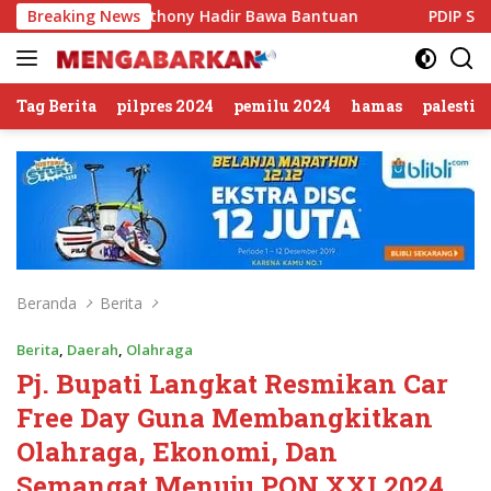
Langsung
cky Anthony Hadir Bawa Bantuan
Breaking News
PDIP Somasi KWP Soal
ke
konten
Tag Berita
pilpres 2024
pemilu 2024
hamas
palestin
Beranda
Berita
Berita
,
Daerah
,
Olahraga
Pj. Bupati Langkat Resmikan Car
Free Day Guna Membangkitkan
Olahraga, Ekonomi, Dan
Semangat Menuju PON XXI 2024