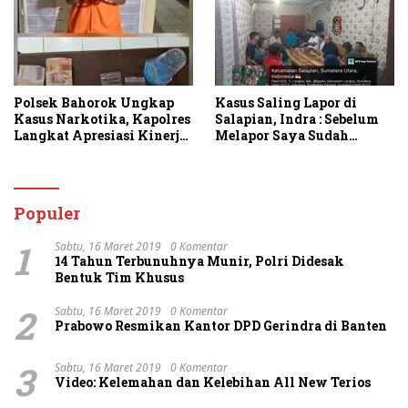
Polsek Bahorok Ungkap
Kasus Saling Lapor di
Kasus Narkotika, Kapolres
Salapian, Indra : Sebelum
Langkat Apresiasi Kinerja
Melapor Saya Sudah
Personel dan Ajak
Berulang Kali
Masyarakat Manfaatkan
Menawarkan Perdamaian
Layanan 110
Namun Ditolak
Populer
1
Sabtu, 16 Maret 2019
0 Komentar
14 Tahun Terbunuhnya Munir, Polri Didesak
Bentuk Tim Khusus
2
Sabtu, 16 Maret 2019
0 Komentar
Prabowo Resmikan Kantor DPD Gerindra di Banten
3
Sabtu, 16 Maret 2019
0 Komentar
Video: Kelemahan dan Kelebihan All New Terios