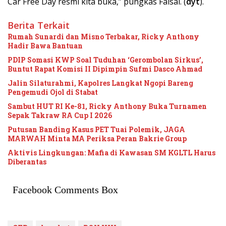
Car Free Day resmi kita buka,” pungkas Faisal. (
dyt
).
Berita Terkait
Rumah Sunardi dan Misno Terbakar, Ricky Anthony
Hadir Bawa Bantuan
PDIP Somasi KWP Soal Tuduhan ‘Gerombolan Sirkus’,
Buntut Rapat Komisi II Dipimpin Sufmi Dasco Ahmad
Jalin Silaturahmi, Kapolres Langkat Ngopi Bareng
Pengemudi Ojol di Stabat
Sambut HUT RI Ke-81, Ricky Anthony Buka Turnamen
Sepak Takraw RA Cup I 2026
Putusan Banding Kasus PET Tuai Polemik, JAGA
MARWAH Minta MA Periksa Peran Bakrie Group
Aktivis Lingkungan: Mafia di Kawasan SM KGLTL Harus
Diberantas
Facebook Comments Box