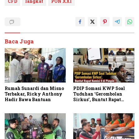
CFD
langkat
PON XXI
Baca Juga
PDIP Somasi KWP Soal
Rumah Sunardi dan Misno
Tuduhan ‘Gerombolan
Terbakar, Ricky Anthony
Sirkus’, Buntut Rapat
Hadir Bawa Bantuan
Komisi II Dipimpin Sufmi
Dasco Ahmad