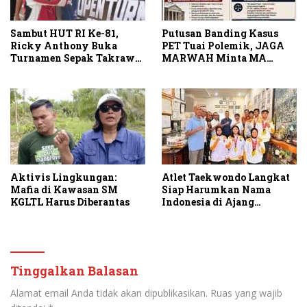
Sambut HUT RI Ke-81,
Putusan Banding Kasus
Ricky Anthony Buka
PET Tuai Polemik, JAGA
Turnamen Sepak Takraw
MARWAH Minta MA
RA Cup I 2026
Periksa Peran Bakrie
Group
Aktivis Lingkungan:
Atlet Taekwondo Langkat
Mafia di Kawasan SM
Siap Harumkan Nama
KGLTL Harus Diberantas
Indonesia di Ajang
Internasional G2 Asian
Tinggalkan Balasan
Alamat email Anda tidak akan dipublikasikan.
Ruas yang wajib