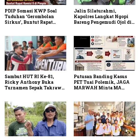
PDIP Somasi KWP Soal
Jalin Silaturahmi,
Tuduhan ‘Gerombolan
Kapolres Langkat Ngopi
Sirkus’, Buntut Rapat
Bareng Pengemudi Ojol di
Komisi II Dipimpin Sufmi
Stabat
Dasco Ahmad
Sambut HUT RI Ke-81,
Putusan Banding Kasus
Ricky Anthony Buka
PET Tuai Polemik, JAGA
Turnamen Sepak Takraw
MARWAH Minta MA
RA Cup I 2026
Periksa Peran Bakrie
Group