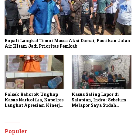
Bupati Langkat Temui Massa Aksi Damai, Pastikan Jalan
Air Hitam Jadi Prioritas Pemkab
Polsek Bahorok Ungkap
Kasus Saling Lapor di
Kasus Narkotika, Kapolres
Salapian, Indra : Sebelum
Langkat Apresiasi Kinerja
Melapor Saya Sudah
Personel dan Ajak
Berulang Kali
Masyarakat Manfaatkan
Menawarkan Perdamaian
Layanan 110
Namun Ditolak
Populer