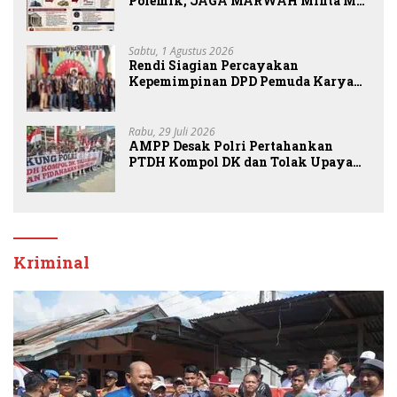
Polemik, JAGA MARWAH Minta MA
Periksa Peran Bakrie Group
Sabtu, 1 Agustus 2026
Rendi Siagian Percayakan
Kepemimpinan DPD Pemuda Karya
Nasional Kota Medan kepada Josef
Sembiring
Rabu, 29 Juli 2026
AMPP Desak Polri Pertahankan
PTDH Kompol DK dan Tolak Upaya
Banding
Kriminal