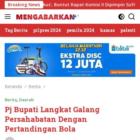
Langsung
lan Sirkus’, Buntut Rapat Komisi II Dipimpin Sufmi Dasco Ahm
Breaking News
ke
konten
Tag Berita
pilpres 2024
pemilu 2024
hamas
palestin
Beranda
Berita
Berita
,
Daerah
Pj Bupati Langkat Galang
Persahabatan Dengan
Pertandingan Bola