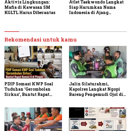
Aktivis Lingkungan:
Atlet Taekwondo Langkat
Mafia di Kawasan SM
Siap Harumkan Nama
KGLTL Harus Diberantas
Indonesia di Ajang
Internasional G2 Asian
Rekomendasi untuk kamu
PDIP Somasi KWP Soal
Jalin Silaturahmi,
Tuduhan ‘Gerombolan
Kapolres Langkat Ngopi
Sirkus’, Buntut Rapat
Bareng Pengemudi Ojol di
Komisi II Dipimpin Sufmi
Stabat
Dasco Ahmad