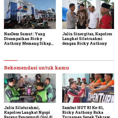
NasDem Sumut : Yang
Jalin Sinergitas, Kapolres
Disampaikan Ricky
Langkat Silatruahmi
Anthony Memang Sikap
dengan Ricky Anthony
Partai
Rekomendasi untuk kamu
Sambut HUT RI Ke-81,
Jalin Silaturahmi,
Ricky Anthony Buka
Kapolres Langkat Ngopi
Turnamen Sepak Takraw
Bareng Pengemudi Ojol di