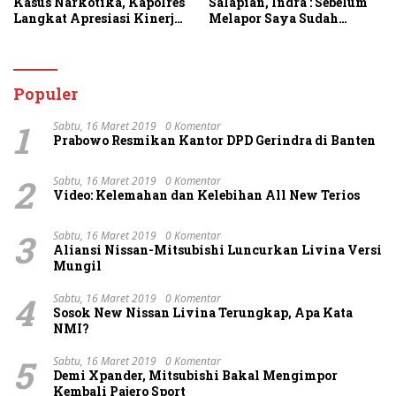
Kasus Narkotika, Kapolres
Salapian, Indra : Sebelum
Langkat Apresiasi Kinerja
Melapor Saya Sudah
Personel dan Ajak
Berulang Kali
Masyarakat Manfaatkan
Menawarkan Perdamaian
Layanan 110
Namun Ditolak
Populer
1
Sabtu, 16 Maret 2019
0 Komentar
Prabowo Resmikan Kantor DPD Gerindra di Banten
2
Sabtu, 16 Maret 2019
0 Komentar
Video: Kelemahan dan Kelebihan All New Terios
3
Sabtu, 16 Maret 2019
0 Komentar
Aliansi Nissan-Mitsubishi Luncurkan Livina Versi
Mungil
4
Sabtu, 16 Maret 2019
0 Komentar
Sosok New Nissan Livina Terungkap, Apa Kata
NMI?
5
Sabtu, 16 Maret 2019
0 Komentar
Demi Xpander, Mitsubishi Bakal Mengimpor
Kembali Pajero Sport