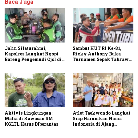
Baca Juga
Sambut HUT RI Ke-81,
Jalin Silaturahmi,
Ricky Anthony Buka
Kapolres Langkat Ngopi
Turnamen Sepak Takraw
Bareng Pengemudi Ojol di
RA Cup I 2026
Stabat
Aktivis Lingkungan:
Atlet Taekwondo Langkat
Mafia di Kawasan SM
Siap Harumkan Nama
KGLTL Harus Diberantas
Indonesia di Ajang
Internasional G2 Asian