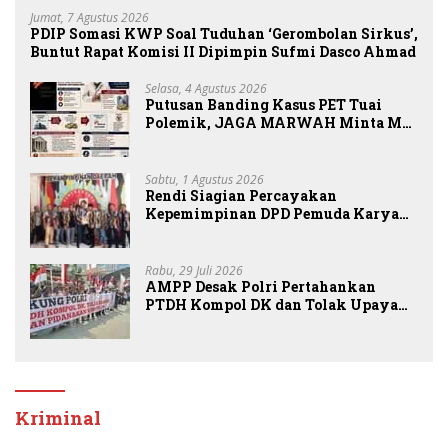
Jumat, 7 Agustus 2026
PDIP Somasi KWP Soal Tuduhan ‘Gerombolan Sirkus’,
Buntut Rapat Komisi II Dipimpin Sufmi Dasco Ahmad
Selasa, 4 Agustus 2026
Putusan Banding Kasus PET Tuai
Polemik, JAGA MARWAH Minta MA
Periksa Peran Bakrie Group
Sabtu, 1 Agustus 2026
Rendi Siagian Percayakan
Kepemimpinan DPD Pemuda Karya
Nasional Kota Medan kepada Josef
Sembiring
Rabu, 29 Juli 2026
AMPP Desak Polri Pertahankan
PTDH Kompol DK dan Tolak Upaya
Banding
Kriminal