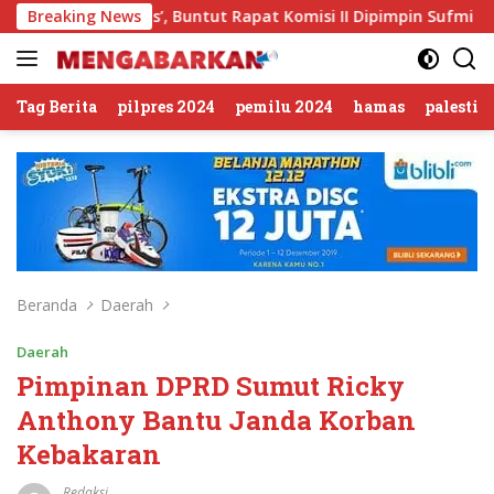
Langsung
Sirkus’, Buntut Rapat Komisi II Dipimpin Sufmi Dasco Ahmad
Breaking News
ke
konten
Tag Berita
pilpres 2024
pemilu 2024
hamas
palestin
Beranda
Daerah
Daerah
Pimpinan DPRD Sumut Ricky
Anthony Bantu Janda Korban
Kebakaran
Redaksi