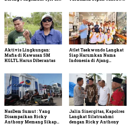
RA Cup I 2026
Stabat
Aktivis Lingkungan:
Atlet Taekwondo Langkat
Mafia di Kawasan SM
Siap Harumkan Nama
KGLTL Harus Diberantas
Indonesia di Ajang
Internasional G2 Asian
NasDem Sumut : Yang
Jalin Sinergitas, Kapolres
Disampaikan Ricky
Langkat Silatruahmi
Anthony Memang Sikap
dengan Ricky Anthony
Partai