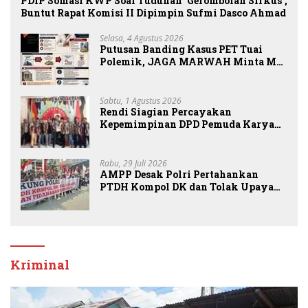
PDIP Somasi KWP Soal Tuduhan ‘Gerombolan Sirkus’,
Buntut Rapat Komisi II Dipimpin Sufmi Dasco Ahmad
Selasa, 4 Agustus 2026
Putusan Banding Kasus PET Tuai
Polemik, JAGA MARWAH Minta MA
Periksa Peran Bakrie Group
Sabtu, 1 Agustus 2026
Rendi Siagian Percayakan
Kepemimpinan DPD Pemuda Karya
Nasional Kota Medan kepada Josef
Sembiring
Rabu, 29 Juli 2026
AMPP Desak Polri Pertahankan
PTDH Kompol DK dan Tolak Upaya
Banding
Kriminal