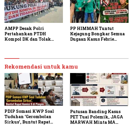
AMPP Desak Polri
PP HIMMAH Tuntut
Pertahankan PTDH
Kejagung Bongkar Semua
Kompol DK dan Tolak
Dugaan Kasus Febrie
Upaya Banding
Adriansyah Secara
Transparan
Rekomendasi untuk kamu
PDIP Somasi KWP Soal
Putusan Banding Kasus
Tuduhan ‘Gerombolan
PET Tuai Polemik, JAGA
Sirkus’, Buntut Rapat
MARWAH Minta MA
Komisi II Dipimpin Sufmi
Periksa Peran Bakrie
Dasco Ahmad
Group