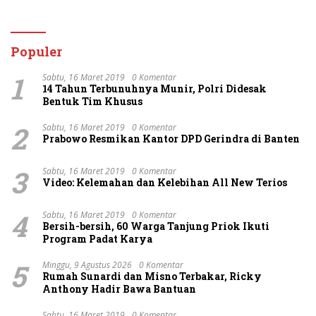
Personel dan Ajak
Berulang Kali
Masyarakat Manfaatkan
Menawarkan Perdamaian
Layanan 110
Namun Ditolak
Populer
1
Sabtu, 16 Maret 2019
0 Komentar
14 Tahun Terbunuhnya Munir, Polri Didesak
Bentuk Tim Khusus
2
Sabtu, 16 Maret 2019
0 Komentar
Prabowo Resmikan Kantor DPD Gerindra di Banten
3
Sabtu, 16 Maret 2019
0 Komentar
Video: Kelemahan dan Kelebihan All New Terios
4
Sabtu, 16 Maret 2019
0 Komentar
Bersih-bersih, 60 Warga Tanjung Priok Ikuti
Program Padat Karya
5
Minggu, 9 Agustus 2026
0 Komentar
Rumah Sunardi dan Misno Terbakar, Ricky
Anthony Hadir Bawa Bantuan
Sabtu, 16 Maret 2019
0 Komentar