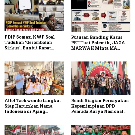
PDIP Somasi KWP Soal
Putusan Banding Kasus
Tuduhan ‘Gerombolan
PET Tuai Polemik, JAGA
Sirkus’, Buntut Rapat
MARWAH Minta MA
Komisi II Dipimpin Sufmi
Periksa Peran Bakrie
Dasco Ahmad
Group
Atlet Taekwondo Langkat
Rendi Siagian Percayakan
Siap Harumkan Nama
Kepemimpinan DPD
Indonesia di Ajang
Pemuda Karya Nasional
Internasional G2 Asian
Kota Medan kepada Josef
Sembiring