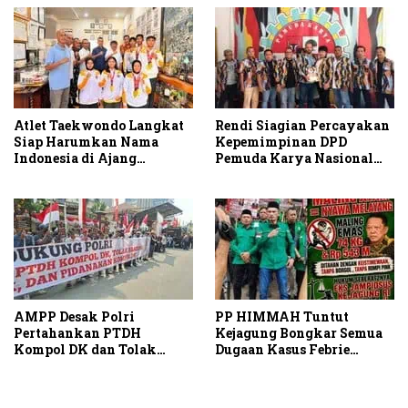
Atlet Taekwondo Langkat
Rendi Siagian Percayakan
Siap Harumkan Nama
Kepemimpinan DPD
Indonesia di Ajang
Pemuda Karya Nasional
Internasional G2 Asian
Kota Medan kepada Josef
Sembiring
AMPP Desak Polri
PP HIMMAH Tuntut
Pertahankan PTDH
Kejagung Bongkar Semua
Kompol DK dan Tolak
Dugaan Kasus Febrie
Upaya Banding
Adriansyah Secara
Transparan