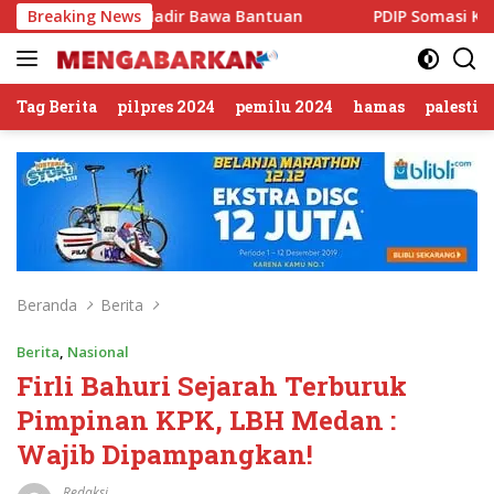
Langsung
hony Hadir Bawa Bantuan
Breaking News
PDIP Somasi KWP Soal Tuduha
ke
konten
Tag Berita
pilpres 2024
pemilu 2024
hamas
palestin
Beranda
Berita
Berita
,
Nasional
Firli Bahuri Sejarah Terburuk
Pimpinan KPK, LBH Medan :
Wajib Dipampangkan!
Redaksi