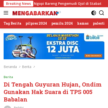
Langsung
s Langkat Ngopi Bareng Pengemudi Ojol di Stabat
Breaking News
Sambu
ke
konten
Tag Berita
pilpres 2024
pemilu 2024
hamas
palestin
Beranda
Berita
Berita
Di Tengah Guyuran Hujan, Ondim
Gunakan Hak Suara di TPS 005
Babalan
Redaksi