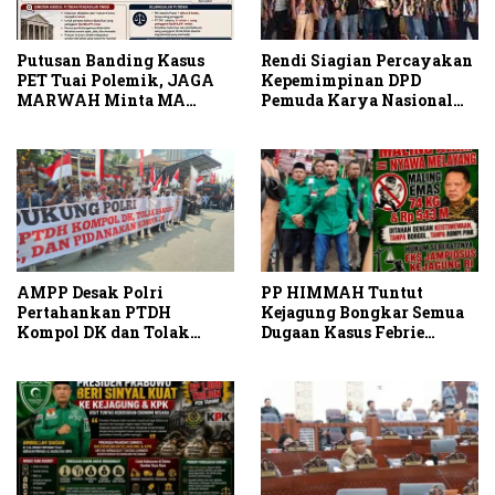
Putusan Banding Kasus
Rendi Siagian Percayakan
PET Tuai Polemik, JAGA
Kepemimpinan DPD
MARWAH Minta MA
Pemuda Karya Nasional
Periksa Peran Bakrie
Kota Medan kepada Josef
Group
Sembiring
AMPP Desak Polri
PP HIMMAH Tuntut
Pertahankan PTDH
Kejagung Bongkar Semua
Kompol DK dan Tolak
Dugaan Kasus Febrie
Upaya Banding
Adriansyah Secara
Transparan