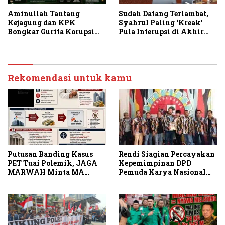
Aminullah Tantang
Sudah Datang Terlambat,
Kejagung dan KPK
Syahrul Paling ‘Kreak’
Bongkar Gurita Korupsi
Pula Interupsi di Akhir
Rp1.000 Triliun: Kejar
Paripurna DPRD Sumut
Aktor Intelektual dan
Jaringannya!
Rekomendasi untuk kamu
Putusan Banding Kasus
Rendi Siagian Percayakan
PET Tuai Polemik, JAGA
Kepemimpinan DPD
MARWAH Minta MA
Pemuda Karya Nasional
Periksa Peran Bakrie
Kota Medan kepada Josef
Group
Sembiring