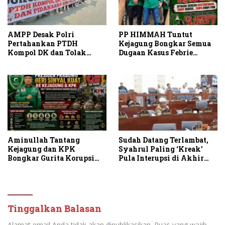
AMPP Desak Polri
PP HIMMAH Tuntut
Pertahankan PTDH
Kejagung Bongkar Semua
Kompol DK dan Tolak
Dugaan Kasus Febrie
Upaya Banding
Adriansyah Secara
Transparan
Aminullah Tantang
Sudah Datang Terlambat,
Kejagung dan KPK
Syahrul Paling ‘Kreak’
Bongkar Gurita Korupsi
Pula Interupsi di Akhir
Rp1.000 Triliun: Kejar
Paripurna DPRD Sumut
Aktor Intelektual dan
Jaringannya!
Tinggalkan Balasan
Alamat email Anda tidak akan dipublikasikan.
Ruas yang wajib