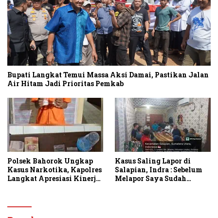
Bupati Langkat Temui Massa Aksi Damai, Pastikan Jalan
Air Hitam Jadi Prioritas Pemkab
Polsek Bahorok Ungkap
Kasus Saling Lapor di
Kasus Narkotika, Kapolres
Salapian, Indra : Sebelum
Langkat Apresiasi Kinerja
Melapor Saya Sudah
Personel dan Ajak
Berulang Kali
Masyarakat Manfaatkan
Menawarkan Perdamaian
Layanan 110
Namun Ditolak