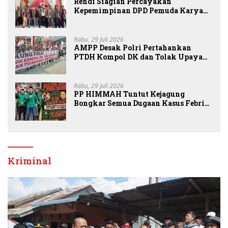
Rendi Siagian Percayakan
Kepemimpinan DPD Pemuda Karya
Nasional Kota Medan kepada Josef
Sembiring
Rabu, 29 Juli 2026
AMPP Desak Polri Pertahankan
PTDH Kompol DK dan Tolak Upaya
Banding
Rabu, 29 Juli 2026
PP HIMMAH Tuntut Kejagung
Bongkar Semua Dugaan Kasus Febrie
Adriansyah Secara Transparan
Kriminal