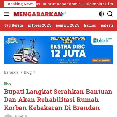
Langsung
 Sirkus’, Buntut Rapat Komisi II Dipimpin Sufmi Dasco Ahmad
Breaking News
ke
konten
Tag Berita
pilpres 2024
pemilu 2024
hamas
palestin
Beranda
Blog
Blog
Bupati Langkat Serahkan Bantuan
Dan Akan Rehabilitasi Rumah
Korban Kebakaran Di Brandan
Redaksi1