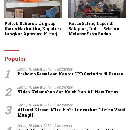
Polsek Bahorok Ungkap
Kasus Saling Lapor di
Kasus Narkotika, Kapolres
Salapian, Indra : Sebelum
Langkat Apresiasi Kinerja
Melapor Saya Sudah
Personel dan Ajak
Berulang Kali
Masyarakat Manfaatkan
Menawarkan Perdamaian
Layanan 110
Namun Ditolak
Populer
1
Sabtu, 16 Maret 2019
0 Komentar
Prabowo Resmikan Kantor DPD Gerindra di Banten
2
Sabtu, 16 Maret 2019
0 Komentar
Video: Kelemahan dan Kelebihan All New Terios
3
Sabtu, 16 Maret 2019
0 Komentar
Aliansi Nissan-Mitsubishi Luncurkan Livina Versi
Mungil
Sabtu, 16 Maret 2019
0 Komentar