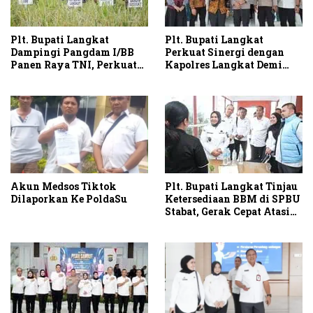
Plt. Bupati Langkat
Plt. Bupati Langkat
Dampingi Pangdam I/BB
Perkuat Sinergi dengan
Panen Raya TNI, Perkuat
Kapolres Langkat Demi
Swasembada Pangan
Kamtibmas dan
Pembangunan
Akun Medsos Tiktok
Plt. Bupati Langkat Tinjau
Dilaporkan Ke PoldaSu
Ketersediaan BBM di SPBU
Stabat, Gerak Cepat Atasi
Antrean BBM di Langkat