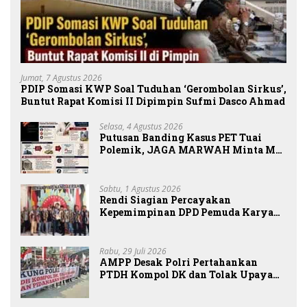
Jumat, 7 Agustus 2026
PDIP Somasi KWP Soal Tuduhan ‘Gerombolan Sirkus’,
Buntut Rapat Komisi II Dipimpin Sufmi Dasco Ahmad
Selasa, 4 Agustus 2026
Putusan Banding Kasus PET Tuai
Polemik, JAGA MARWAH Minta MA
Periksa Peran Bakrie Group
Sabtu, 1 Agustus 2026
Rendi Siagian Percayakan
Kepemimpinan DPD Pemuda Karya
Nasional Kota Medan kepada Josef
Sembiring
Rabu, 29 Juli 2026
AMPP Desak Polri Pertahankan
PTDH Kompol DK dan Tolak Upaya
Banding