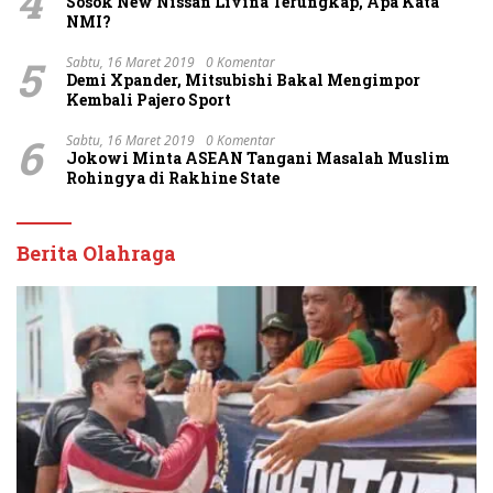
4
Sosok New Nissan Livina Terungkap, Apa Kata
NMI?
5
Sabtu, 16 Maret 2019
0 Komentar
Demi Xpander, Mitsubishi Bakal Mengimpor
Kembali Pajero Sport
6
Sabtu, 16 Maret 2019
0 Komentar
Jokowi Minta ASEAN Tangani Masalah Muslim
Rohingya di Rakhine State
Berita Olahraga