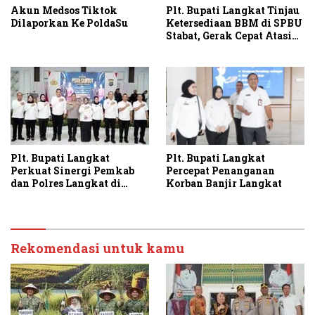
Akun Medsos Tiktok
Plt. Bupati Langkat Tinjau
Dilaporkan Ke PoldaSu
Ketersediaan BBM di SPBU
Stabat, Gerak Cepat Atasi
Antrean BBM di Langkat
Plt. Bupati Langkat
Plt. Bupati Langkat
Percepat Penanganan
Perkuat Sinergi Pemkab
Korban Banjir Langkat
dan Polres Langkat di
Momen Pisah Sambut
Kapolres
Rekomendasi untuk kamu