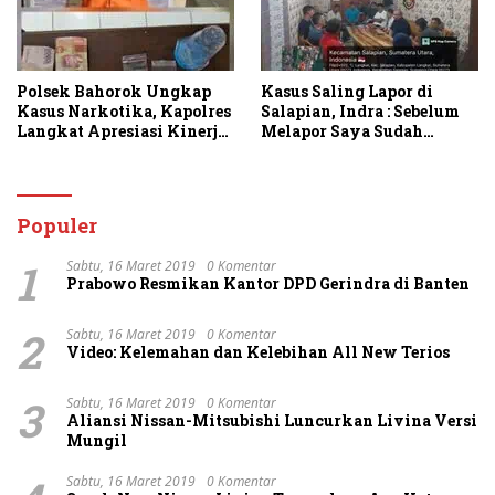
Polsek Bahorok Ungkap
Kasus Saling Lapor di
Kasus Narkotika, Kapolres
Salapian, Indra : Sebelum
Langkat Apresiasi Kinerja
Melapor Saya Sudah
Personel dan Ajak
Berulang Kali
Masyarakat Manfaatkan
Menawarkan Perdamaian
Layanan 110
Namun Ditolak
Populer
1
Sabtu, 16 Maret 2019
0 Komentar
Prabowo Resmikan Kantor DPD Gerindra di Banten
2
Sabtu, 16 Maret 2019
0 Komentar
Video: Kelemahan dan Kelebihan All New Terios
3
Sabtu, 16 Maret 2019
0 Komentar
Aliansi Nissan-Mitsubishi Luncurkan Livina Versi
Mungil
Sabtu, 16 Maret 2019
0 Komentar