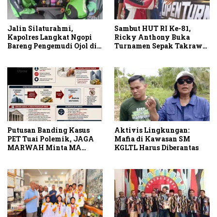
Jalin Silaturahmi,
Sambut HUT RI Ke-81,
Kapolres Langkat Ngopi
Ricky Anthony Buka
Bareng Pengemudi Ojol di
Turnamen Sepak Takraw
Stabat
RA Cup I 2026
Putusan Banding Kasus
Aktivis Lingkungan:
PET Tuai Polemik, JAGA
Mafia di Kawasan SM
MARWAH Minta MA
KGLTL Harus Diberantas
Periksa Peran Bakrie
Group