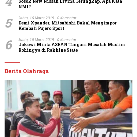
4
Sosok New Nissan Livina Terungkap, Apa Kata
NMI?
5
Sabtu, 16 Maret 2019
0 Komentar
Demi Xpander, Mitsubishi Bakal Mengimpor
Kembali Pajero Sport
6
Sabtu, 16 Maret 2019
0 Komentar
Jokowi Minta ASEAN Tangani Masalah Muslim
Rohingya di Rakhine State
Berita Olahraga