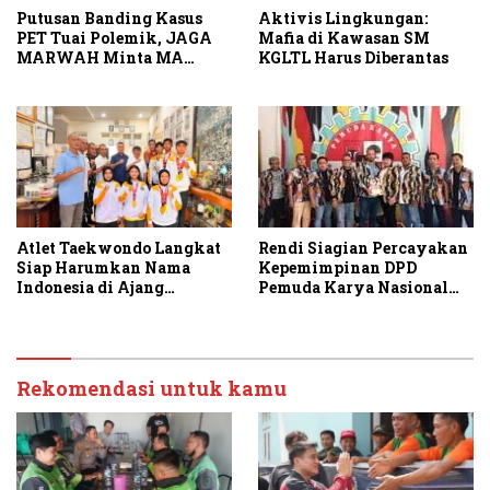
Putusan Banding Kasus
Aktivis Lingkungan:
PET Tuai Polemik, JAGA
Mafia di Kawasan SM
MARWAH Minta MA
KGLTL Harus Diberantas
Periksa Peran Bakrie
Group
Atlet Taekwondo Langkat
Rendi Siagian Percayakan
Siap Harumkan Nama
Kepemimpinan DPD
Indonesia di Ajang
Pemuda Karya Nasional
Internasional G2 Asian
Kota Medan kepada Josef
Sembiring
Rekomendasi untuk kamu