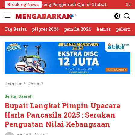
Langsung
 Ngopi Bareng Pengemudi Ojol di Stabat
Breaking News
Sambut HUT RI 
ke
konten
Tag Berita
pilpres 2024
pemilu 2024
hamas
palestin
Beranda
Berita
Berita
,
Daerah
Bupati Langkat Pimpin Upacara
Harla Pancasila 2025 : Serukan
Penguatan Nilai Kebangsaan
Redaksi1
-
Langkat