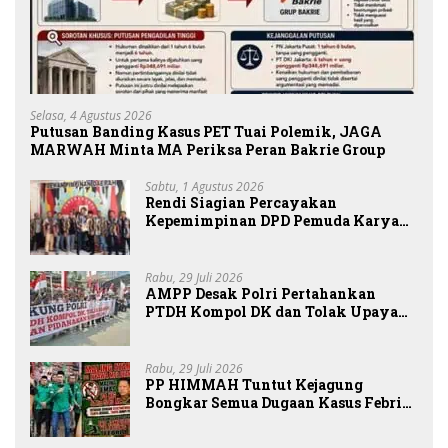
Selasa, 4 Agustus 2026
Putusan Banding Kasus PET Tuai Polemik, JAGA
MARWAH Minta MA Periksa Peran Bakrie Group
Sabtu, 1 Agustus 2026
Rendi Siagian Percayakan
Kepemimpinan DPD Pemuda Karya
Nasional Kota Medan kepada Josef
Sembiring
Rabu, 29 Juli 2026
AMPP Desak Polri Pertahankan
PTDH Kompol DK dan Tolak Upaya
Banding
Rabu, 29 Juli 2026
PP HIMMAH Tuntut Kejagung
Bongkar Semua Dugaan Kasus Febrie
Adriansyah Secara Transparan