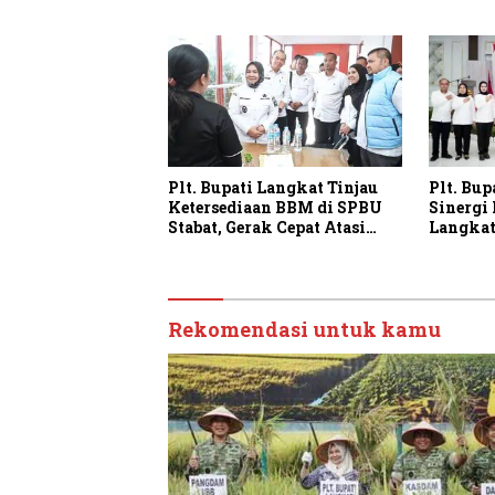
Swasembada Pangan
dan Pe
Plt. Bupati Langkat Tinjau
Plt. Bup
Ketersediaan BBM di SPBU
Sinergi
Stabat, Gerak Cepat Atasi
Langkat
Antrean BBM di Langkat
Sambut 
Rekomendasi untuk kamu