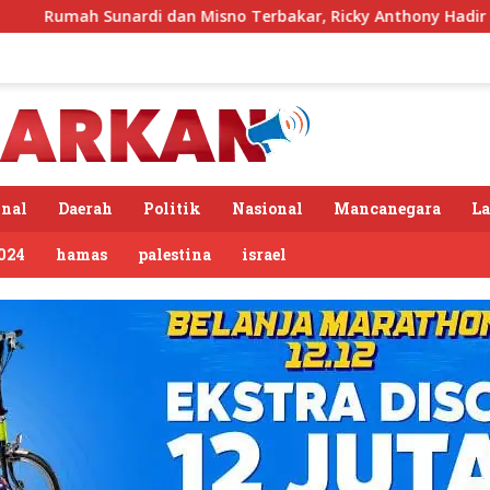
n Misno Terbakar, Ricky Anthony Hadir Bawa Bantuan
nal
Daerah
Politik
Nasional
Mancanegara
L
024
hamas
palestina
israel