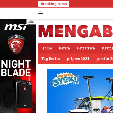
Langsung
Breaking News
Rumah Sunardi da
ke
konten
tutup
Home
Berita
Peristiwa
Krimi
Tag Berita
pilpres 2024
pemilu 2