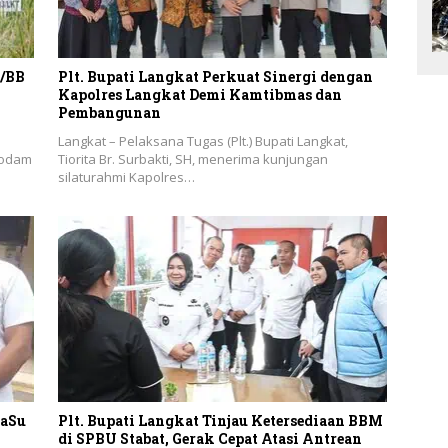
I/BB
Plt. Bupati Langkat Perkuat Sinergi dengan
Kapolres Langkat Demi Kamtibmas dan
Pembangunan
Langkat – Pelaksana Tugas (Plt.) Bupati Langkat,
 Kodam
Tiorita Br. Surbakti, SH, menerima kunjungan
silaturahmi Kapolres…
daSu
Plt. Bupati Langkat Tinjau Ketersediaan BBM
di SPBU Stabat, Gerak Cepat Atasi Antrean