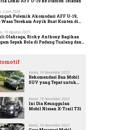
tia Lokal AFF U-19 ke Stadion Teladan
a, 2 Juni 2026
Tengah Polemik Akomodasi AFF U-19,
o Waas Terekam Asyik Buat Konten di
dion
u, 10 Agustus 2025
uli Olahraga, Ricky Anthony Bagikan
agam Sepak Bola di Padang Tualang dan
anggang
tomotif
Kamis, 16 November 2023
Rekomendasi Ban Mobil
SUV yang Tepat untuk
Anda
Kamis, 16 November 2023
Ini Dia Keunggulan
Mobil Nissan X-Trail T31
Kamis, 16 November 2023
Cara Merawat Mobil