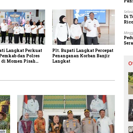
Pani
mbangunan
Selas
Di 
Ric
Sta
Mingg
Ped
Ser
Sec
ati Langkat Perkuat
Plt. Bupati Langkat Percepat
 Pemkab dan Polres
Penanganan Korban Banjir
 di Momen Pisah
Langkat
O
Kapolres