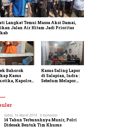
ati Langkat Temui Massa Aksi Damai,
ikan Jalan Air Hitam Jadi Prioritas
kab
sek Bahorok
Kasus Saling Lapor
kap Kasus
di Salapian, Indra :
kotika, Kapolres
Sebelum Melapor
gkat Apresiasi
Saya Sudah
rja Personel dan
Berulang Kali
k Masyarakat
Menawarkan
faatkan
Perdamaian Namun
puler
anan 110
Ditolak
Sabtu, 16 Maret 2019
0 Komentar
14 Tahun Terbunuhnya Munir, Polri
Didesak Bentuk Tim Khusus