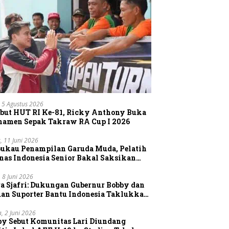
 5 Agustus 2026
but HUT RI Ke-81, Ricky Anthony Buka
namen Sepak Takraw RA Cup I 2026
, 11 Juni 2026
pukau Penampilan Garuda Muda, Pelatih
nas Indonesia Senior Bakal Saksikan
gsung Aksi Timnas U-19
, 8 Juni 2026
a Sjafri: Dukungan Gubernur Bobby dan
uan Suporter Bantu Indonesia Taklukkan
tnam
a, 2 Juni 2026
by Sebut Komunitas Lari Diundang