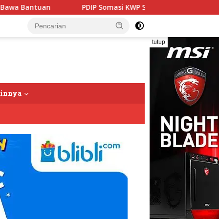
PDIP Somasi KWP Soal Tuduhan ‘Gerombolan Sirkus’, Buntut Ra
tutup
ainnya