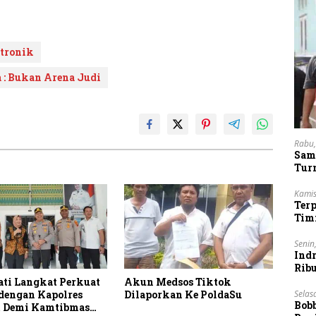
ktronik
 : Bukan Arena Judi
Rabu,
Sam
Tur
Kamis
Ter
Tim
Lan
Senin
Indr
Rib
Vie
ati Langkat Perkuat
Akun Medsos Tiktok
 dengan Kapolres
Dilaporkan Ke PoldaSu
Selas
Bob
 Demi Kamtibmas