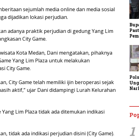
beritaan sejumlah media online dan media sosial
a dijadikan lokasi perjudian.
Bup
Past
an adanya praktik perjudian di gedung Yang Lim
Pem
angkasan City Game.
ariwisata Kota Medan, Dani mengatakan, pihaknya
 Game Yang Lim Plaza untuk melakukan
si City Game.
Pol
an, City Game telah memiliki ijin beroperasi sejak
Ung
Nar
sih aktif,” ujar Dani didampingi Lurah Kelurahan
Lan
Kine
Aja
Man
 Yang Lim Plaza tidak ada ditemukan indikasi
Po
Lay
1
n, tidak ada indikasi perjudian disini (City Game).