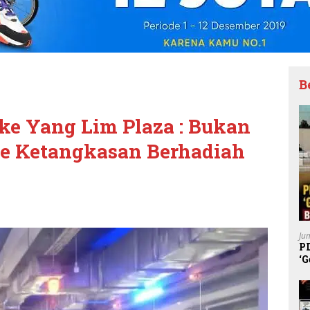
B
ke Yang Lim Plaza : Bukan
me Ketangkasan Berhadiah
Ju
P
‘G
K