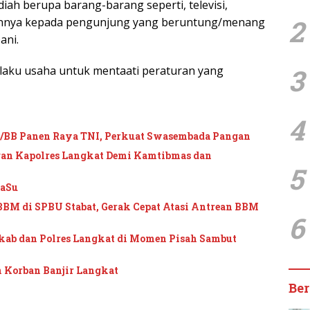
ah berupa barang-barang seperti, televisi,
2
lainnya kepada pengunjung yang beruntung/menang
ani.
3
laku usaha untuk mentaati peraturan yang
4
I/BB Panen Raya TNI, Perkuat Swasembada Pangan
ngan Kapolres Langkat Demi Kamtibmas dan
5
daSu
 BBM di SPBU Stabat, Gerak Cepat Atasi Antrean BBM
6
mkab dan Polres Langkat di Momen Pisah Sambut
n Korban Banjir Langkat
Ber