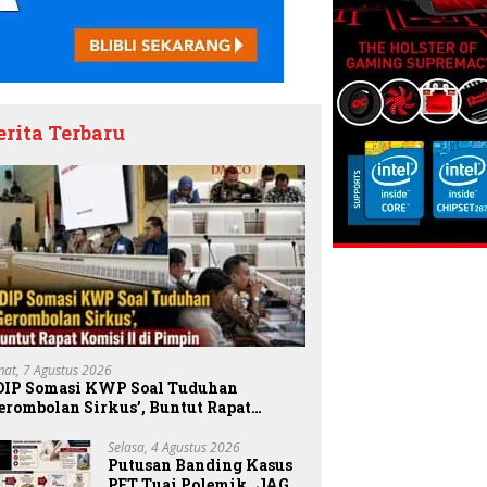
erita Terbaru
mat, 7 Agustus 2026
DIP Somasi KWP Soal Tuduhan
erombolan Sirkus’, Buntut Rapat
omisi II Dipimpin Sufmi Dasco Ahmad
Selasa, 4 Agustus 2026
Putusan Banding Kasus
PET Tuai Polemik, JAGA