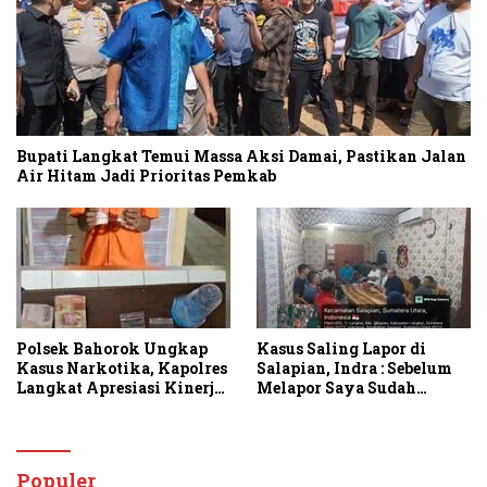
Bupati Langkat Temui Massa Aksi Damai, Pastikan Jalan
Air Hitam Jadi Prioritas Pemkab
Polsek Bahorok Ungkap
Kasus Saling Lapor di
Kasus Narkotika, Kapolres
Salapian, Indra : Sebelum
Langkat Apresiasi Kinerja
Melapor Saya Sudah
Personel dan Ajak
Berulang Kali
Masyarakat Manfaatkan
Menawarkan Perdamaian
Layanan 110
Namun Ditolak
Populer