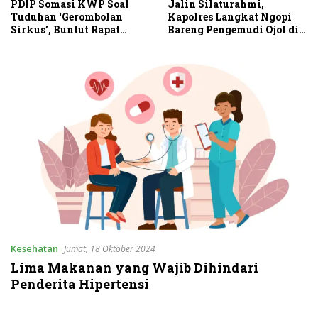
Sambut HUT RI Ke-81,
Jalin Silaturahmi,
Ricky Anthony Buka
Kapolres Langkat Ngopi
Turnamen Sepak Takraw
Bareng Pengemudi Ojol di
RA Cup I 2026
Stabat
Kesehatan
Jumat, 18 Oktober 2024
Lima Makanan yang Wajib Dihindari
Penderita Hipertensi