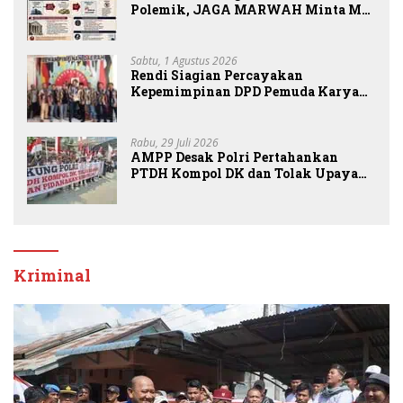
Polemik, JAGA MARWAH Minta MA
Periksa Peran Bakrie Group
Sabtu, 1 Agustus 2026
Rendi Siagian Percayakan
Kepemimpinan DPD Pemuda Karya
Nasional Kota Medan kepada Josef
Sembiring
Rabu, 29 Juli 2026
AMPP Desak Polri Pertahankan
PTDH Kompol DK dan Tolak Upaya
Banding
Kriminal