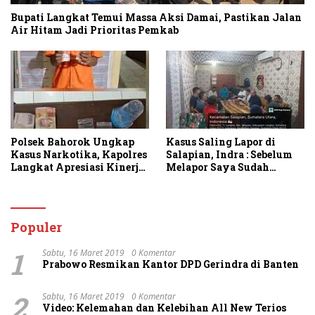
Bupati Langkat Temui Massa Aksi Damai, Pastikan Jalan
Air Hitam Jadi Prioritas Pemkab
Polsek Bahorok Ungkap
Kasus Saling Lapor di
Kasus Narkotika, Kapolres
Salapian, Indra : Sebelum
Langkat Apresiasi Kinerja
Melapor Saya Sudah
Personel dan Ajak
Berulang Kali
Masyarakat Manfaatkan
Menawarkan Perdamaian
Layanan 110
Namun Ditolak
Populer
1
Sabtu, 16 Maret 2019
0 Komentar
Prabowo Resmikan Kantor DPD Gerindra di Banten
2
Sabtu, 16 Maret 2019
0 Komentar
Video: Kelemahan dan Kelebihan All New Terios