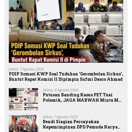
Jumat, 7 Agustus 2026
PDIP Somasi KWP Soal Tuduhan ‘Gerombolan Sirkus’,
Buntut Rapat Komisi II Dipimpin Sufmi Dasco Ahmad
Selasa, 4 Agustus 2026
Putusan Banding Kasus PET Tuai
Polemik, JAGA MARWAH Minta MA
Periksa Peran Bakrie Group
Sabtu, 1 Agustus 2026
Rendi Siagian Percayakan
Kepemimpinan DPD Pemuda Karya