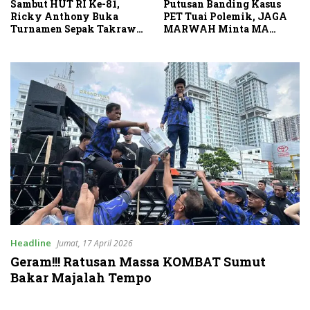
Sambut HUT RI Ke-81,
Putusan Banding Kasus
Ricky Anthony Buka
PET Tuai Polemik, JAGA
Turnamen Sepak Takraw
MARWAH Minta MA
RA Cup I 2026
Periksa Peran Bakrie
Group
Headline
Jumat, 17 April 2026
Geram!!! Ratusan Massa KOMBAT Sumut
Bakar Majalah Tempo