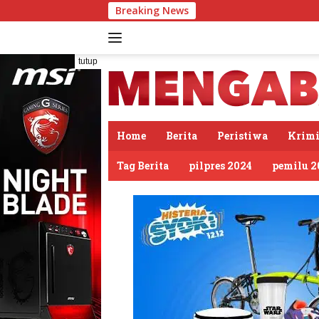
Langsung
Breaking News
ke
konten
tutup
Home
Berita
Peristiwa
Krimi
Tag Berita
pilpres 2024
pemilu 2