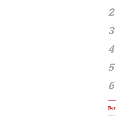
2
3
4
5
6
Ber