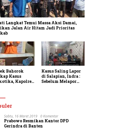
ati Langkat Temui Massa Aksi Damai,
ikan Jalan Air Hitam Jadi Prioritas
kab
sek Bahorok
Kasus Saling Lapor
kap Kasus
di Salapian, Indra :
kotika, Kapolres
Sebelum Melapor
gkat Apresiasi
Saya Sudah
rja Personel dan
Berulang Kali
k Masyarakat
Menawarkan
faatkan
Perdamaian Namun
puler
anan 110
Ditolak
Sabtu, 16 Maret 2019
0 Komentar
Prabowo Resmikan Kantor DPD
Gerindra di Banten