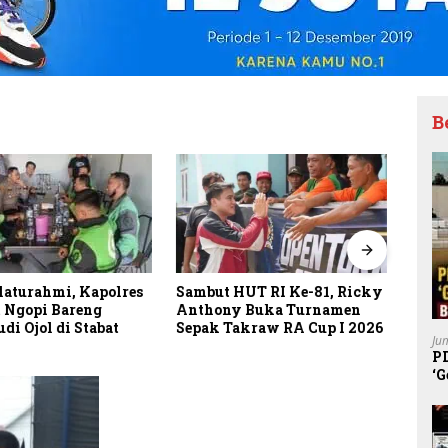
B
Putusan Banding Kasus PET
Akti
HUT RI Ke-81, Ricky
Tuai Polemik, JAGA
di K
y Buka Turnamen
MARWAH Minta MA
Dibe
akraw RA Cup I 2026
Ju
Periksa Peran Bakrie Group
P
‘G
K