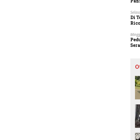
Pani
Selas
Di 
Ric
Sta
Mingg
Ped
Ser
Sec
O