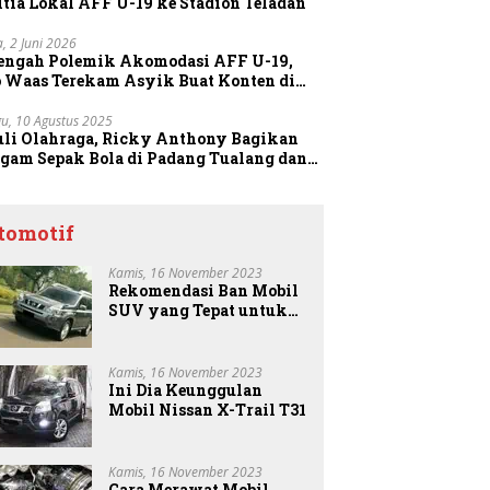
tia Lokal AFF U-19 ke Stadion Teladan
a, 2 Juni 2026
Tengah Polemik Akomodasi AFF U-19,
o Waas Terekam Asyik Buat Konten di
dion
u, 10 Agustus 2025
uli Olahraga, Ricky Anthony Bagikan
agam Sepak Bola di Padang Tualang dan
anggang
tomotif
Kamis, 16 November 2023
Rekomendasi Ban Mobil
SUV yang Tepat untuk
Anda
Kamis, 16 November 2023
Ini Dia Keunggulan
Mobil Nissan X-Trail T31
Kamis, 16 November 2023
Cara Merawat Mobil