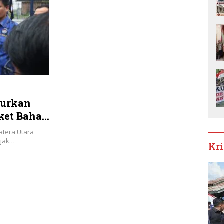
lurkan
ket Bahan
atera Utara
ejak…
Kr