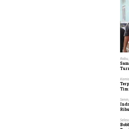
Rabu,
Sam
Tur
Kamis
Ter
Tim
Lan
Senin
Indr
Rib
Vie
Selas
Bob