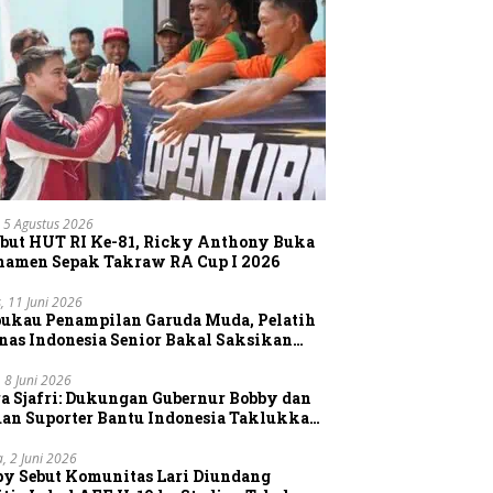
 5 Agustus 2026
but HUT RI Ke-81, Ricky Anthony Buka
namen Sepak Takraw RA Cup I 2026
, 11 Juni 2026
pukau Penampilan Garuda Muda, Pelatih
nas Indonesia Senior Bakal Saksikan
gsung Aksi Timnas U-19
, 8 Juni 2026
a Sjafri: Dukungan Gubernur Bobby dan
uan Suporter Bantu Indonesia Taklukkan
tnam
a, 2 Juni 2026
by Sebut Komunitas Lari Diundang