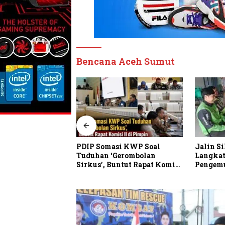
Bencana Aceh Sumut
Jalin Silaturahmi, Kapolres
i KWP Soal
Sambut 
Langkat Ngopi Bareng
erombolan
Anthon
Pengemudi Ojol di Stabat
ntut Rapat Komisi
Sepak T
n Sufmi Dasco