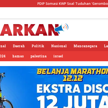
PDIP Somasi KWP Soal Tuduhan ‘Gerombolan Sirkus’, Bun
nal
Daerah
Politik
Nasional
Mancanegara
L
024
hamas
palestina
israel