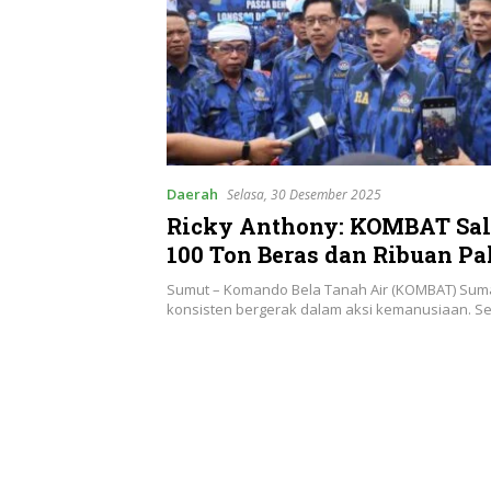
Daerah
Selasa, 30 Desember 2025
Ricky Anthony: KOMBAT Sa
100 Ton Beras dan Ribuan Pa
Pangan
Sumut – Komando Bela Tanah Air (KOMBAT) Sum
konsisten bergerak dalam aksi kemanusiaan. S