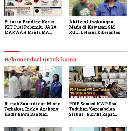
Putusan Banding Kasus
Aktivis Lingkungan:
PET Tuai Polemik, JAGA
Mafia di Kawasan SM
MARWAH Minta MA
KGLTL Harus Diberantas
Periksa Peran Bakrie
Group
Rekomendasi untuk kamu
PDIP Somasi KWP Soal
Rumah Sunardi dan Misno
Tuduhan ‘Gerombolan
Terbakar, Ricky Anthony
Sirkus’, Buntut Rapat
Hadir Bawa Bantuan
Komisi II Dipimpin Sufmi
Dasco Ahmad