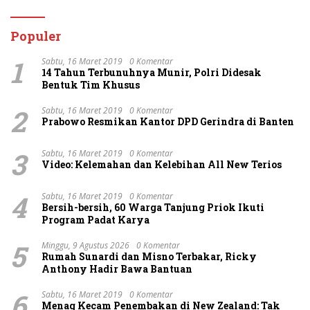
Masyarakat Manfaatkan
Menawarkan Perdamaian
Layanan 110
Namun Ditolak
Populer
1
Sabtu, 16 Maret 2019
0 Komentar
14 Tahun Terbunuhnya Munir, Polri Didesak
Bentuk Tim Khusus
2
Sabtu, 16 Maret 2019
0 Komentar
Prabowo Resmikan Kantor DPD Gerindra di Banten
3
Sabtu, 16 Maret 2019
0 Komentar
Video: Kelemahan dan Kelebihan All New Terios
4
Sabtu, 16 Maret 2019
0 Komentar
Bersih-bersih, 60 Warga Tanjung Priok Ikuti
Program Padat Karya
5
Minggu, 9 Agustus 2026
0 Komentar
Rumah Sunardi dan Misno Terbakar, Ricky
Anthony Hadir Bawa Bantuan
6
Sabtu, 16 Maret 2019
0 Komentar
Menag Kecam Penembakan di New Zealand: Tak