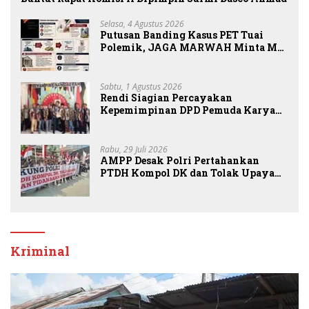
Selasa, 4 Agustus 2026
Putusan Banding Kasus PET Tuai
Polemik, JAGA MARWAH Minta MA
Periksa Peran Bakrie Group
Sabtu, 1 Agustus 2026
Rendi Siagian Percayakan
Kepemimpinan DPD Pemuda Karya
Nasional Kota Medan kepada Josef
Sembiring
Rabu, 29 Juli 2026
AMPP Desak Polri Pertahankan
PTDH Kompol DK dan Tolak Upaya
Banding
Kriminal