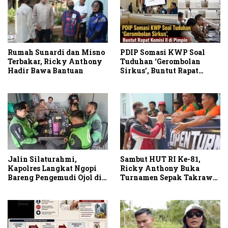
PDIP Somasi KWP Soal
Rumah Sunardi dan Misno
Tuduhan ‘Gerombolan
Terbakar, Ricky Anthony
Sirkus’, Buntut Rapat
Hadir Bawa Bantuan
Komisi II Dipimpin Sufmi
Dasco Ahmad
Sambut HUT RI Ke-81,
Jalin Silaturahmi,
Ricky Anthony Buka
Kapolres Langkat Ngopi
Turnamen Sepak Takraw
Bareng Pengemudi Ojol di
RA Cup I 2026
Stabat