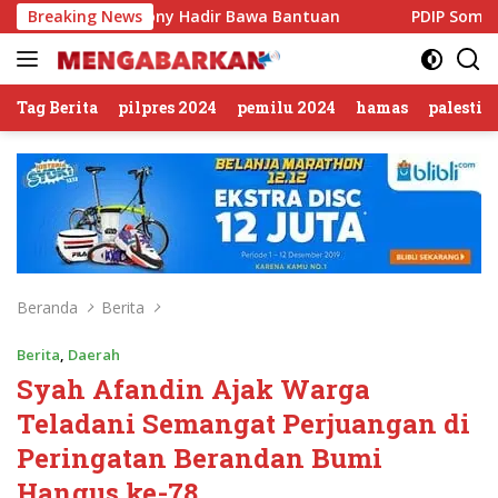
Langsung
ky Anthony Hadir Bawa Bantuan
Breaking News
PDIP Somasi KWP Soal 
ke
konten
Tag Berita
pilpres 2024
pemilu 2024
hamas
palestin
Beranda
Berita
Berita
,
Daerah
Syah Afandin Ajak Warga
Teladani Semangat Perjuangan di
Peringatan Berandan Bumi
Hangus ke-78