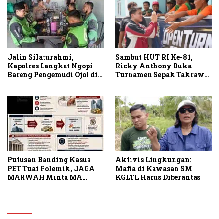
Sambut HUT RI Ke-81,
Jalin Silaturahmi,
Ricky Anthony Buka
Kapolres Langkat Ngopi
Turnamen Sepak Takraw
Bareng Pengemudi Ojol di
RA Cup I 2026
Stabat
Putusan Banding Kasus
Aktivis Lingkungan:
PET Tuai Polemik, JAGA
Mafia di Kawasan SM
MARWAH Minta MA
KGLTL Harus Diberantas
Periksa Peran Bakrie
Group