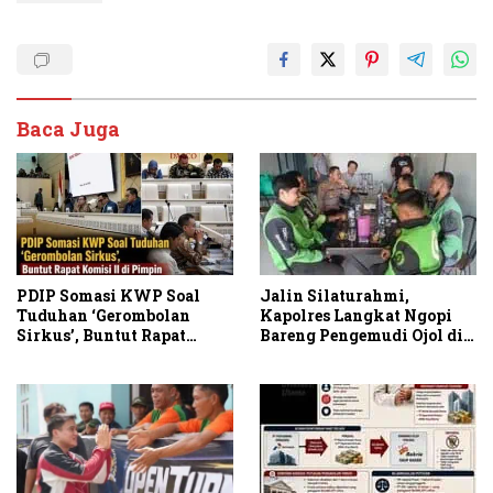
Baca Juga
PDIP Somasi KWP Soal
Jalin Silaturahmi,
Tuduhan ‘Gerombolan
Kapolres Langkat Ngopi
Sirkus’, Buntut Rapat
Bareng Pengemudi Ojol di
Komisi II Dipimpin Sufmi
Stabat
Dasco Ahmad