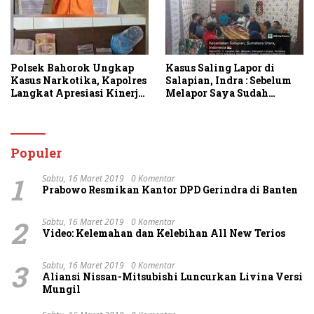
Polsek Bahorok Ungkap
Kasus Saling Lapor di
Kasus Narkotika, Kapolres
Salapian, Indra : Sebelum
Langkat Apresiasi Kinerja
Melapor Saya Sudah
Personel dan Ajak
Berulang Kali
Masyarakat Manfaatkan
Menawarkan Perdamaian
Layanan 110
Namun Ditolak
Populer
1
Sabtu, 16 Maret 2019
0 Komentar
Prabowo Resmikan Kantor DPD Gerindra di Banten
2
Sabtu, 16 Maret 2019
0 Komentar
Video: Kelemahan dan Kelebihan All New Terios
3
Sabtu, 16 Maret 2019
0 Komentar
Aliansi Nissan-Mitsubishi Luncurkan Livina Versi
Mungil