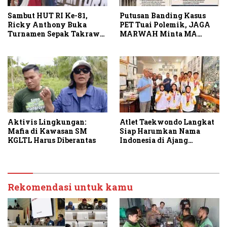
Sambut HUT RI Ke-81,
Putusan Banding Kasus
Ricky Anthony Buka
PET Tuai Polemik, JAGA
Turnamen Sepak Takraw
MARWAH Minta MA
RA Cup I 2026
Periksa Peran Bakrie
Group
Aktivis Lingkungan:
Atlet Taekwondo Langkat
Mafia di Kawasan SM
Siap Harumkan Nama
KGLTL Harus Diberantas
Indonesia di Ajang
Internasional G2 Asian
Rekomendasi untuk kamu