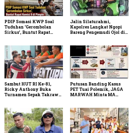
PDIP Somasi KWP Soal
Jalin Silaturahmi,
Tuduhan ‘Gerombolan
Kapolres Langkat Ngopi
Sirkus’, Buntut Rapat
Bareng Pengemudi Ojol di
Komisi II Dipimpin Sufmi
Stabat
Dasco Ahmad
Sambut HUT RI Ke-81,
Putusan Banding Kasus
Ricky Anthony Buka
PET Tuai Polemik, JAGA
Turnamen Sepak Takraw
MARWAH Minta MA
RA Cup I 2026
Periksa Peran Bakrie
Group