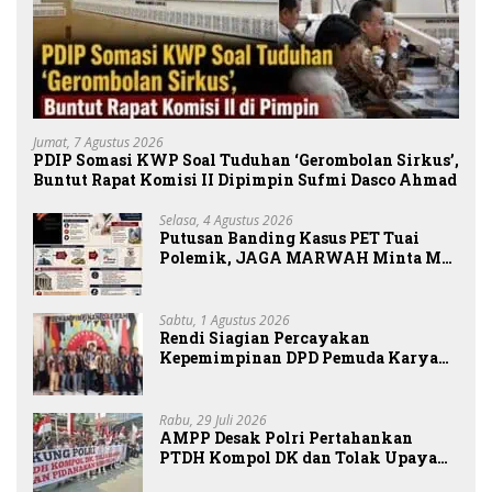
Jumat, 7 Agustus 2026
PDIP Somasi KWP Soal Tuduhan ‘Gerombolan Sirkus’,
Buntut Rapat Komisi II Dipimpin Sufmi Dasco Ahmad
Selasa, 4 Agustus 2026
Putusan Banding Kasus PET Tuai
Polemik, JAGA MARWAH Minta MA
Periksa Peran Bakrie Group
Sabtu, 1 Agustus 2026
Rendi Siagian Percayakan
Kepemimpinan DPD Pemuda Karya
Nasional Kota Medan kepada Josef
Sembiring
Rabu, 29 Juli 2026
AMPP Desak Polri Pertahankan
PTDH Kompol DK dan Tolak Upaya
Banding