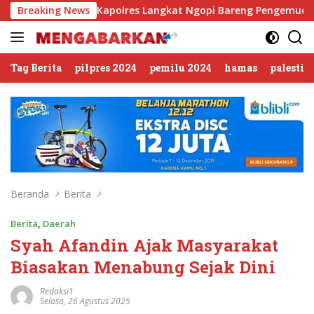
Langsung
aturahmi, Kapolres Langkat Ngopi Bareng Pengemudi Ojol di Stab
Breaking News
ke
konten
Tag Berita
pilpres 2024
pemilu 2024
hamas
palestin
Beranda
Berita
Berita
,
Daerah
Syah Afandin Ajak Masyarakat
Biasakan Menabung Sejak Dini
Redaksi1
Selasa, 26 Agustus 2025