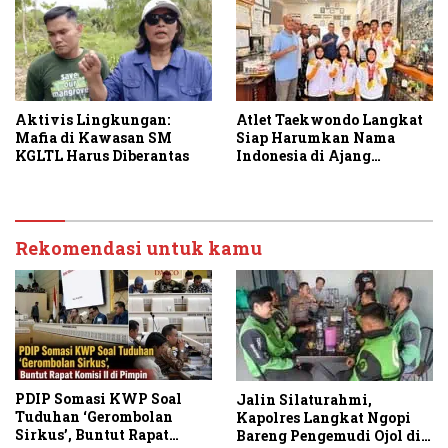
Aktivis Lingkungan:
Atlet Taekwondo Langkat
Mafia di Kawasan SM
Siap Harumkan Nama
KGLTL Harus Diberantas
Indonesia di Ajang
Internasional G2 Asian
Rekomendasi untuk kamu
PDIP Somasi KWP Soal
Jalin Silaturahmi,
Tuduhan ‘Gerombolan
Kapolres Langkat Ngopi
Sirkus’, Buntut Rapat
Bareng Pengemudi Ojol di