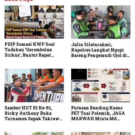
PDIP Somasi KWP Soal
Jalin Silaturahmi,
Tuduhan ‘Gerombolan
Kapolres Langkat Ngopi
Sirkus’, Buntut Rapat
Bareng Pengemudi Ojol di
Komisi II Dipimpin Sufmi
Stabat
Dasco Ahmad
Sambut HUT RI Ke-81,
Putusan Banding Kasus
Ricky Anthony Buka
PET Tuai Polemik, JAGA
Turnamen Sepak Takraw
MARWAH Minta MA
RA Cup I 2026
Periksa Peran Bakrie
Group