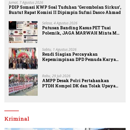
Jumat, 7 Agustus 2026
PDIP Somasi KWP Soal Tuduhan ‘Gerombolan Sirkus’,
Buntut Rapat Komisi II Dipimpin Sufmi Dasco Ahmad
Selasa, 4 Agustus 2026
Putusan Banding Kasus PET Tuai
Polemik, JAGA MARWAH Minta MA
Periksa Peran Bakrie Group
Sabtu, 1 Agustus 2026
Rendi Siagian Percayakan
Kepemimpinan DPD Pemuda Karya
Nasional Kota Medan kepada Josef
Sembiring
Rabu, 29 Juli 2026
AMPP Desak Polri Pertahankan
PTDH Kompol DK dan Tolak Upaya
Banding
Kriminal