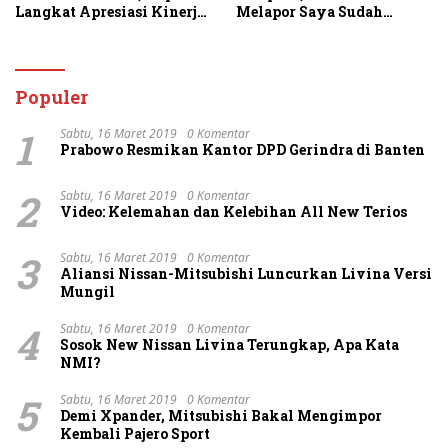
Langkat Apresiasi Kinerja
Melapor Saya Sudah
Personel dan Ajak
Berulang Kali
Masyarakat Manfaatkan
Menawarkan Perdamaian
Layanan 110
Namun Ditolak
Populer
1
Sabtu, 16 Maret 2019
0 Komentar
Prabowo Resmikan Kantor DPD Gerindra di Banten
2
Sabtu, 16 Maret 2019
0 Komentar
Video: Kelemahan dan Kelebihan All New Terios
3
Sabtu, 16 Maret 2019
0 Komentar
Aliansi Nissan-Mitsubishi Luncurkan Livina Versi
Mungil
4
Sabtu, 16 Maret 2019
0 Komentar
Sosok New Nissan Livina Terungkap, Apa Kata
NMI?
5
Sabtu, 16 Maret 2019
0 Komentar
Demi Xpander, Mitsubishi Bakal Mengimpor
Kembali Pajero Sport