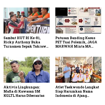
Komisi II Dipimpin Sufmi
Stabat
Dasco Ahmad
Sambut HUT RI Ke-81,
Putusan Banding Kasus
Ricky Anthony Buka
PET Tuai Polemik, JAGA
Turnamen Sepak Takraw
MARWAH Minta MA
RA Cup I 2026
Periksa Peran Bakrie
Group
Aktivis Lingkungan:
Atlet Taekwondo Langkat
Mafia di Kawasan SM
Siap Harumkan Nama
KGLTL Harus Diberantas
Indonesia di Ajang
Internasional G2 Asian