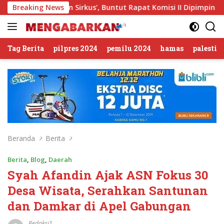
Langsung
mbolan Sirkus’, Buntut Rapat Komisi II Dipimpin Sufmi Dasco 
Breaking News
ke
konten
Tag Berita
pilpres 2024
pemilu 2024
hamas
palestin
Beranda
Berita
Berita
,
Blog
,
Daerah
Syah Afandin Ajak ASN Fokus 30
Desa Wisata, Serahkan Santunan
dan Damkar di Apel Gabungan
Redaksi1