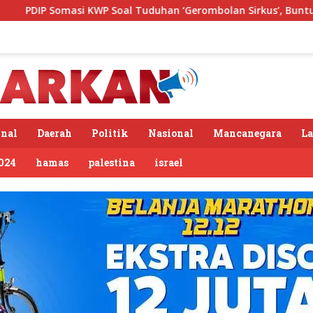
 Tuduhan ‘Gerombolan Sirkus’, Buntut Rapat Komisi II Dipimp
nal
Daerah
Politik
Nasional
Mancanegara
L
024
hamas
palestina
israel