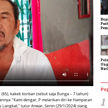
Bup
Past
Pem
Pol
Ung
Nar
Lan
Kine
Aja
Man
Po
Lay
 (65), kakek korban (sebut saja Bunga – 7 tahun)
1
nya. “Kami dengar, P melarikan diri ke Hamparan
 Langkat,” tutur Anwar, Senin (29/1/2024) siang.