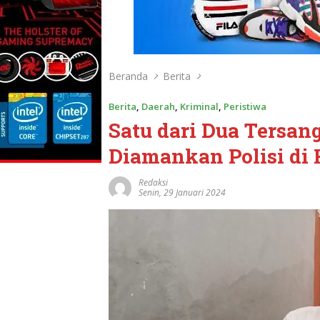
Beranda
Berita
Berita
,
Daerah
,
Kriminal
,
Peristiwa
Satu dari Dua Tersan
Diamankan Polisi di
Redaksi
Senin, 29 Januari 2024