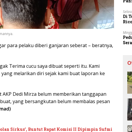
Pani
Selas
Di 
Ric
Sta
Mingg
amannya.
Ped
Ser
ar para pelaku diberi ganjaran seberat – beratnya,
Sec
O
gak Terima cucu saya dibuat seperti itu. Kami
 yang melarikan diri sejak kami buat laporan ke
at AKP Dedi Mirza belum memberikan tanggapan
i dibuat, yang bersangkutan belum membalas pesan
mad)
an Sirkus’, Buntut Rapat Komisi II Dipimpin Sufmi