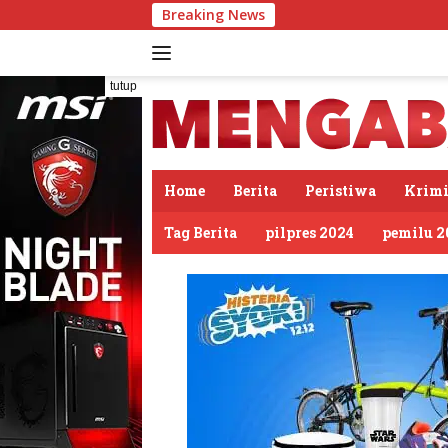
Langsung
Breaking News
PDIP Somasi KWP Soal
ke
konten
tutup
Home
Berita
Peristiwa
Krimi
Tag Berita
pilpres 2024
pemilu 2