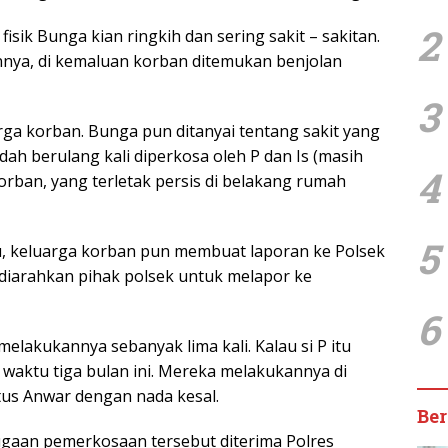
2
fisik Bunga kian ringkih dan sering sakit – sakitan.
ya, di kemaluan korban ditemukan benjolan
3
arga korban. Bunga pun ditanyai tentang sakit yang
dah berulang kali diperkosa oleh P dan Is (masih
4
orban, yang terletak persis di belakang rumah
5
, keluarga korban pun membuat laporan ke Polsek
iarahkan pihak polsek untuk melapor ke
6
melakukannya sebanyak lima kali. Kalau si P itu
waktu tiga bulan ini. Mereka melakukannya di
etus Anwar dengan nada kesal.
Ber
dugaan pemerkosaan tersebut diterima Polres