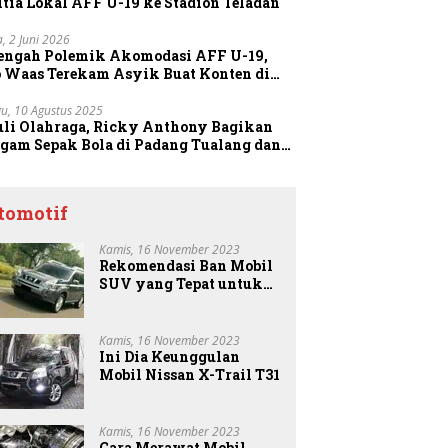
tia Lokal AFF U-19 ke Stadion Teladan
a, 2 Juni 2026
Tengah Polemik Akomodasi AFF U-19,
o Waas Terekam Asyik Buat Konten di
dion
u, 10 Agustus 2025
uli Olahraga, Ricky Anthony Bagikan
agam Sepak Bola di Padang Tualang dan
anggang
tomotif
Kamis, 16 November 2023
Rekomendasi Ban Mobil
SUV yang Tepat untuk
Anda
Kamis, 16 November 2023
Ini Dia Keunggulan
Mobil Nissan X-Trail T31
Kamis, 16 November 2023
Cara Merawat Mobil