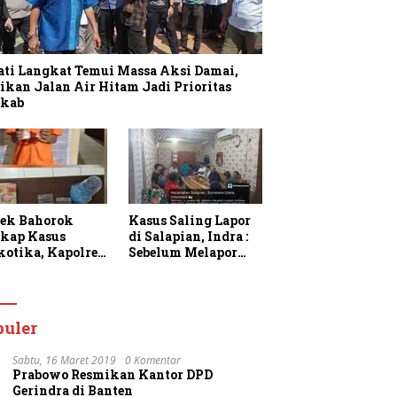
ati Langkat Temui Massa Aksi Damai,
ikan Jalan Air Hitam Jadi Prioritas
kab
sek Bahorok
Kasus Saling Lapor
kap Kasus
di Salapian, Indra :
kotika, Kapolres
Sebelum Melapor
gkat Apresiasi
Saya Sudah
rja Personel dan
Berulang Kali
k Masyarakat
Menawarkan
faatkan
Perdamaian Namun
puler
anan 110
Ditolak
Sabtu, 16 Maret 2019
0 Komentar
Prabowo Resmikan Kantor DPD
Gerindra di Banten