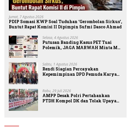
Jumat, 7 Agustus 2026
PDIP Somasi KWP Soal Tuduhan ‘Gerombolan Sirkus’,
Buntut Rapat Komisi II Dipimpin Sufmi Dasco Ahmad
Selasa, 4 Agustus 2026
Putusan Banding Kasus PET Tuai
Polemik, JAGA MARWAH Minta MA
Periksa Peran Bakrie Group
Sabtu, 1 Agustus 2026
Rendi Siagian Percayakan
Kepemimpinan DPD Pemuda Karya
Nasional Kota Medan kepada Josef
Sembiring
Rabu, 29 Juli 2026
AMPP Desak Polri Pertahankan
PTDH Kompol DK dan Tolak Upaya
Banding