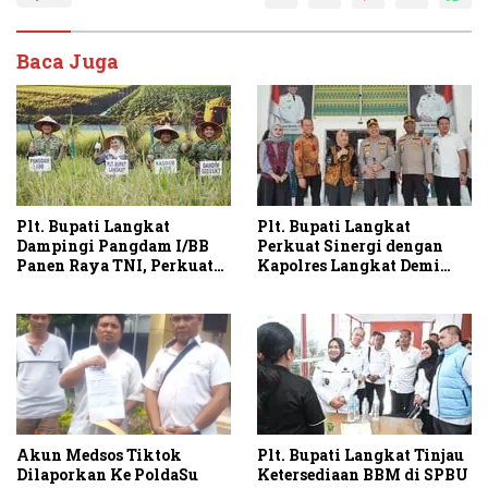
Baca Juga
Plt. Bupati Langkat
Plt. Bupati Langkat
Dampingi Pangdam I/BB
Perkuat Sinergi dengan
Panen Raya TNI, Perkuat
Kapolres Langkat Demi
Swasembada Pangan
Kamtibmas dan
Pembangunan
Akun Medsos Tiktok
Plt. Bupati Langkat Tinjau
Dilaporkan Ke PoldaSu
Ketersediaan BBM di SPBU