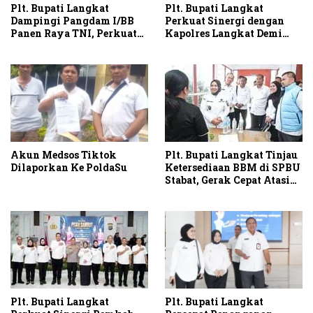
Plt. Bupati Langkat
Plt. Bupati Langkat
Dampingi Pangdam I/BB
Perkuat Sinergi dengan
Panen Raya TNI, Perkuat
Kapolres Langkat Demi
Swasembada Pangan
Kamtibmas dan
Pembangunan
Akun Medsos Tiktok
Plt. Bupati Langkat Tinjau
Dilaporkan Ke PoldaSu
Ketersediaan BBM di SPBU
Stabat, Gerak Cepat Atasi
Antrean BBM di Langkat
Plt. Bupati Langkat
Plt. Bupati Langkat