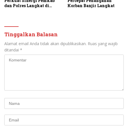
Percepat Penanganan
Perkuat Sinergi Pemkab
Korban Banjir Langkat
dan Polres Langkat di
Momen Pisah Sambut
Kapolres
Tinggalkan Balasan
Alamat email Anda tidak akan dipublikasikan.
Ruas yang wajib
ditandai
*