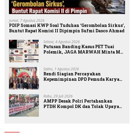
Jumat, 7 Agustus 2026
PDIP Somasi KWP Soal Tuduhan ‘Gerombolan Sirkus’,
Buntut Rapat Komisi II Dipimpin Sufmi Dasco Ahmad
Selasa, 4 Agustus 2026
Putusan Banding Kasus PET Tuai
Polemik, JAGA MARWAH Minta MA
Periksa Peran Bakrie Group
Sabtu, 1 Agustus 2026
Rendi Siagian Percayakan
Kepemimpinan DPD Pemuda Karya
Nasional Kota Medan kepada Josef
Sembiring
Rabu, 29 Juli 2026
AMPP Desak Polri Pertahankan
PTDH Kompol DK dan Tolak Upaya
Banding