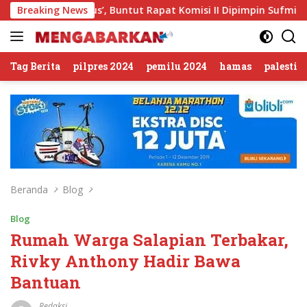
Langsung
lan Sirkus’, Buntut Rapat Komisi II Dipimpin Sufmi Dasco Ahm
Breaking News
ke
konten
Tag Berita
pilpres 2024
pemilu 2024
hamas
palestin
Beranda
Blog
Blog
Rumah Warga Salapian Terbakar,
Rivky Anthony Hadir Bawa
Bantuan
Redaksi