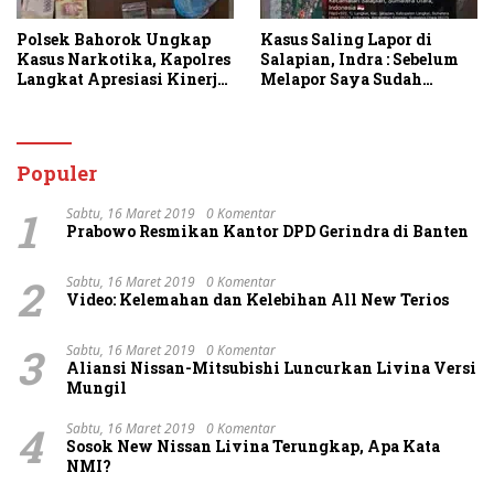
Polsek Bahorok Ungkap
Kasus Saling Lapor di
Kasus Narkotika, Kapolres
Salapian, Indra : Sebelum
Langkat Apresiasi Kinerja
Melapor Saya Sudah
Personel dan Ajak
Berulang Kali
Masyarakat Manfaatkan
Menawarkan Perdamaian
Layanan 110
Namun Ditolak
Populer
1
Sabtu, 16 Maret 2019
0 Komentar
Prabowo Resmikan Kantor DPD Gerindra di Banten
2
Sabtu, 16 Maret 2019
0 Komentar
Video: Kelemahan dan Kelebihan All New Terios
3
Sabtu, 16 Maret 2019
0 Komentar
Aliansi Nissan-Mitsubishi Luncurkan Livina Versi
Mungil
4
Sabtu, 16 Maret 2019
0 Komentar
Sosok New Nissan Livina Terungkap, Apa Kata
NMI?