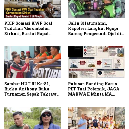
PDIP Somasi KWP Soal
Jalin Silaturahmi,
Tuduhan ‘Gerombolan
Kapolres Langkat Ngopi
Sirkus’, Buntut Rapat
Bareng Pengemudi Ojol di
Komisi II Dipimpin Sufmi
Stabat
Dasco Ahmad
Sambut HUT RI Ke-81,
Putusan Banding Kasus
Ricky Anthony Buka
PET Tuai Polemik, JAGA
Turnamen Sepak Takraw
MARWAH Minta MA
RA Cup I 2026
Periksa Peran Bakrie
Group