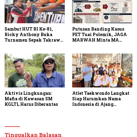
Sambut HUT RI Ke-81,
Putusan Banding Kasus
Ricky Anthony Buka
PET Tuai Polemik, JAGA
Turnamen Sepak Takraw
MARWAH Minta MA
RA Cup I 2026
Periksa Peran Bakrie
Group
Aktivis Lingkungan:
Atlet Taekwondo Langkat
Mafia di Kawasan SM
Siap Harumkan Nama
KGLTL Harus Diberantas
Indonesia di Ajang
Internasional G2 Asian
Tinggalkan Balasan