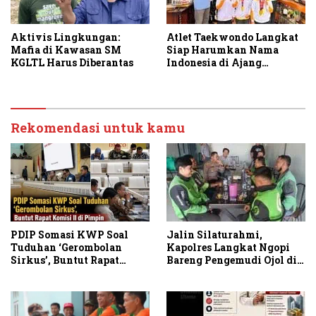
Aktivis Lingkungan:
Atlet Taekwondo Langkat
Mafia di Kawasan SM
Siap Harumkan Nama
KGLTL Harus Diberantas
Indonesia di Ajang
Internasional G2 Asian
Rekomendasi untuk kamu
PDIP Somasi KWP Soal
Jalin Silaturahmi,
Tuduhan ‘Gerombolan
Kapolres Langkat Ngopi
Sirkus’, Buntut Rapat
Bareng Pengemudi Ojol di
Komisi II Dipimpin Sufmi
Stabat
Dasco Ahmad