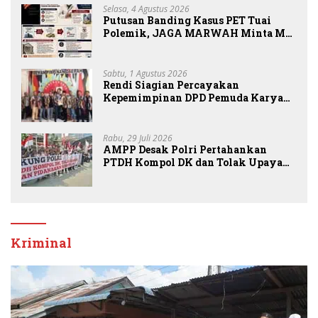
Selasa, 4 Agustus 2026
Putusan Banding Kasus PET Tuai
Polemik, JAGA MARWAH Minta MA
Periksa Peran Bakrie Group
Sabtu, 1 Agustus 2026
Rendi Siagian Percayakan
Kepemimpinan DPD Pemuda Karya
Nasional Kota Medan kepada Josef
Sembiring
Rabu, 29 Juli 2026
AMPP Desak Polri Pertahankan
PTDH Kompol DK dan Tolak Upaya
Banding
Kriminal