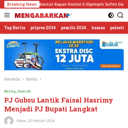
Langsung
us’, Buntut Rapat Komisi II Dipimpin Sufmi Dasco Ahmad
Breaking News
ke
konten
Tag Berita
pilpres 2024
pemilu 2024
hamas
palestin
Beranda
Berita
Berita
,
Daerah
PJ Gubsu Lantik Faisal Hasrimy
Menjadi PJ Bupati Langkat
Selasa, 20 Februari 2024