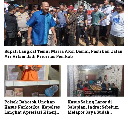
Bupati Langkat Temui Massa Aksi Damai, Pastikan Jalan
Air Hitam Jadi Prioritas Pemkab
Polsek Bahorok Ungkap
Kasus Saling Lapor di
Kasus Narkotika, Kapolres
Salapian, Indra : Sebelum
Langkat Apresiasi Kinerja
Melapor Saya Sudah
Personel dan Ajak
Berulang Kali
Masyarakat Manfaatkan
Menawarkan Perdamaian
Layanan 110
Namun Ditolak