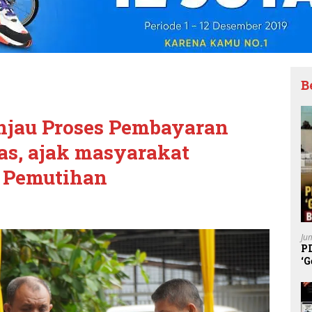
B
injau Proses Pembayaran
as, ajak masyarakat
 Pemutihan
Ju
P
‘G
K