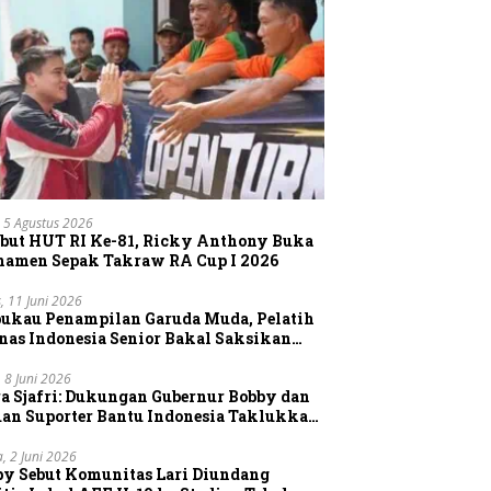
 5 Agustus 2026
but HUT RI Ke-81, Ricky Anthony Buka
namen Sepak Takraw RA Cup I 2026
, 11 Juni 2026
pukau Penampilan Garuda Muda, Pelatih
nas Indonesia Senior Bakal Saksikan
gsung Aksi Timnas U-19
, 8 Juni 2026
a Sjafri: Dukungan Gubernur Bobby dan
uan Suporter Bantu Indonesia Taklukkan
tnam
a, 2 Juni 2026
by Sebut Komunitas Lari Diundang