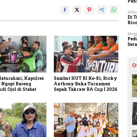
Pani
Selas
Di 
Ric
Sta
Mingg
Ped
Ser
Sec
O
laturahmi, Kapolres
Sambut HUT RI Ke-81, Ricky
 Ngopi Bareng
Anthony Buka Turnamen
i Ojol di Stabat
Sepak Takraw RA Cup I 2026