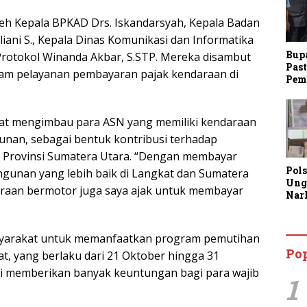
leh Kepala BPKAD Drs. Iskandarsyah, Kepala Badan
ani S., Kepala Dinas Komunikasi dan Informatika
Bup
Protokol Winanda Akbar, S.STP. Mereka disambut
Past
alam pelayanan pembayaran pajak kendaraan di
Pem
kat mengimbau para ASN yang memiliki kendaraan
hunan, sebagai bentuk kontribusi terhadap
Provinsi Sumatera Utara. “Dengan membayar
Pol
ngunan yang lebih baik di Langkat dan Sumatera
Ung
araan bermotor juga saya ajak untuk membayar
Nar
Lan
Kine
Aja
syarakat untuk memanfaatkan program pemutihan
Man
Po
t, yang berlaku dari 21 Oktober hingga 31
Lay
i memberikan banyak keuntungan bagi para wajib
1