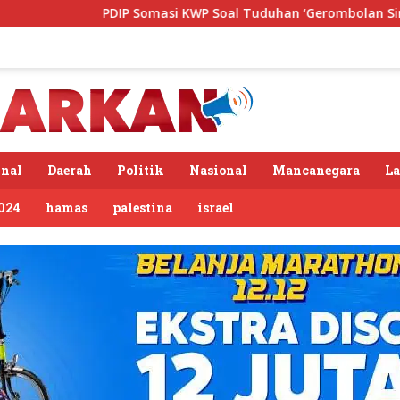
masi KWP Soal Tuduhan ‘Gerombolan Sirkus’, Buntut Rapat Komi
nal
Daerah
Politik
Nasional
Mancanegara
L
024
hamas
palestina
israel