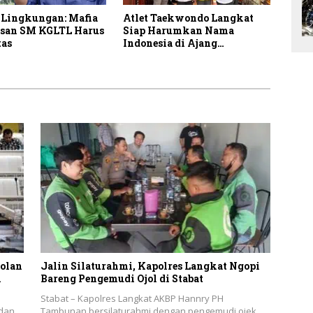
 Lingkungan: Mafia
Atlet Taekwondo Langkat
san SM KGLTL Harus
Siap Harumkan Nama
tas
Indonesia di Ajang
Internasional G2 Asian
olan
Jalin Silaturahmi, Kapolres Langkat Ngopi
n
Bareng Pengemudi Ojol di Stabat
Stabat – Kapolres Langkat AKBP Hannry PH
 dan
Tambunan bersilaturahmi dengan pengemudi ojek