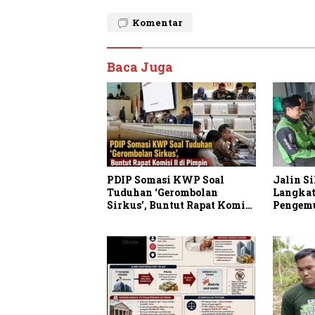
Komentar
Baca Juga
PDIP Somasi KWP Soal
Jalin Si
Tuduhan ‘Gerombolan
Langkat
Sirkus’, Buntut Rapat Komisi
Pengemud
II Dipimpin Sufmi Dasco
Ahmad