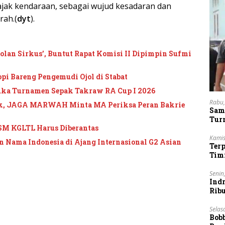
ajak kendaraan, sebagai wujud kesadaran dan
ah.(
dyt
).
an Sirkus’, Buntut Rapat Komisi II Dipimpin Sufmi
pi Bareng Pengemudi Ojol di Stabat
uka Turnamen Sepak Takraw RA Cup I 2026
Rabu,
ik, JAGA MARWAH Minta MA Periksa Peran Bakrie
Sam
Tur
SM KGLTL Harus Diberantas
Kamis
 Nama Indonesia di Ajang Internasional G2 Asian
Ter
Tim
Lan
Senin
Indr
Rib
Vie
Selas
Bob