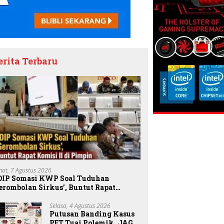
erita Terbaru
mat, 7 Agustus 2026
DIP Somasi KWP Soal Tuduhan
erombolan Sirkus’, Buntut Rapat
omisi II Dipimpin Sufmi Dasco Ahmad
Selasa, 4 Agustus 2026
Putusan Banding Kasus
PET Tuai Polemik, JAGA