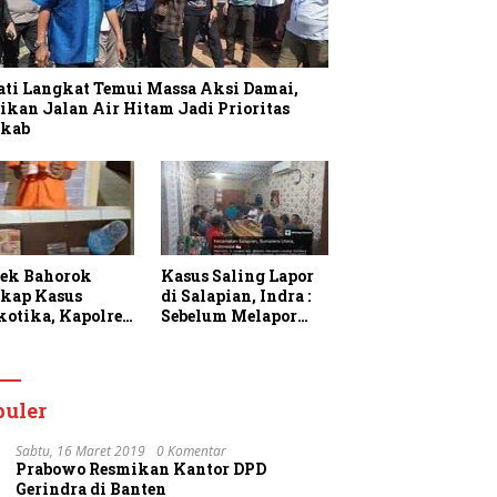
ati Langkat Temui Massa Aksi Damai,
ikan Jalan Air Hitam Jadi Prioritas
kab
sek Bahorok
Kasus Saling Lapor
kap Kasus
di Salapian, Indra :
kotika, Kapolres
Sebelum Melapor
gkat Apresiasi
Saya Sudah
rja Personel dan
Berulang Kali
k Masyarakat
Menawarkan
faatkan
Perdamaian Namun
puler
anan 110
Ditolak
Sabtu, 16 Maret 2019
0 Komentar
Prabowo Resmikan Kantor DPD
Gerindra di Banten