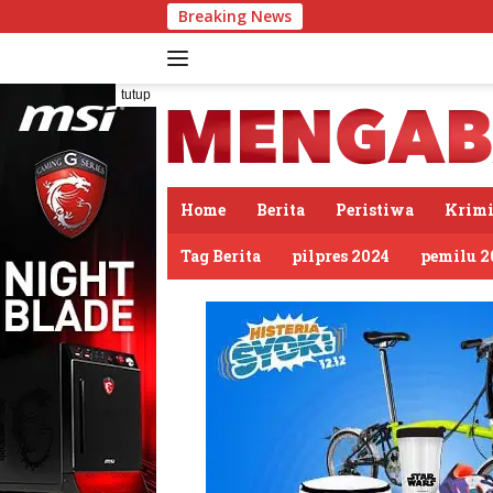
Langsung
Breaking News
PDIP So
ke
konten
tutup
Home
Berita
Peristiwa
Krimi
Tag Berita
pilpres 2024
pemilu 2