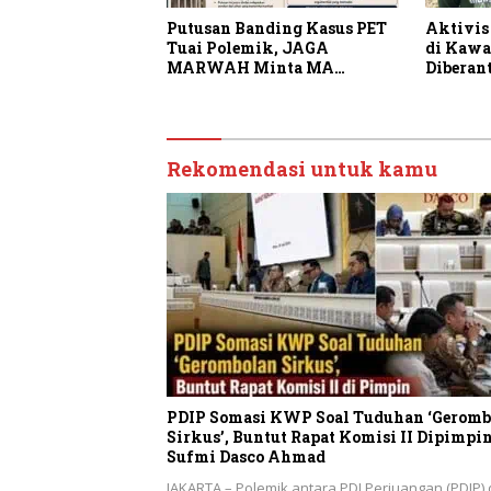
Putusan Banding Kasus PET
Aktivis
Tuai Polemik, JAGA
di Kawa
MARWAH Minta MA
Diberan
Periksa Peran Bakrie Group
Rekomendasi untuk kamu
PDIP Somasi KWP Soal Tuduhan ‘Geromb
Sirkus’, Buntut Rapat Komisi II Dipimpi
Sufmi Dasco Ahmad
JAKARTA – Polemik antara PDI Perjuangan (PDIP)