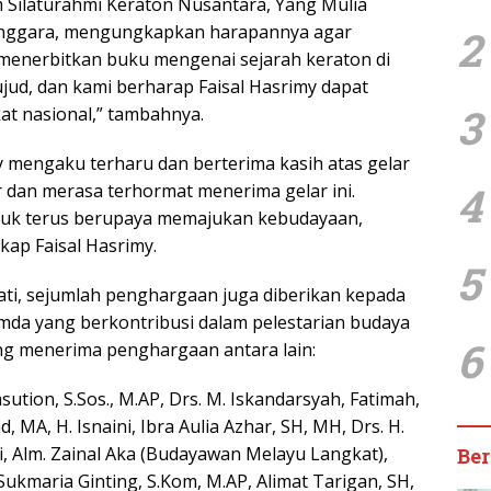
Silaturahmi Keraton Nusantara, Yang Mulia
enggara, mengungkapkan harapannya agar
2
menerbitkan buku mengenai sejarah keraton di
ujud, dan kami berharap Faisal Hasrimy dapat
3
at nasional,” tambahnya.
y mengaku terharu dan berterima kasih atas gelar
4
r dan merasa terhormat menerima gelar ini.
ntuk terus berupaya memajukan kebudayaan,
ap Faisal Hasrimy.
5
ti, sejumlah penghargaan juga diberikan kepada
mda yang berkontribusi dalam pelestarian budaya
6
ng menerima penghargaan antara lain:
tion, S.Sos., M.AP, Drs. M. Iskandarsyah, Fatimah,
ad, MA, H. Isnaini, Ibra Aulia Azhar, SH, MH, Drs. H.
i, Alm. Zainal Aka (Budayawan Melayu Langkat),
Ber
Sukmaria Ginting, S.Kom, M.AP, Alimat Tarigan, SH,