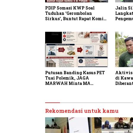
PDIP Somasi KWP Soal
Jalin Si
Tuduhan ‘Gerombolan
Langkat
Sirkus’, Buntut Rapat Komisi
Pengemud
II Dipimpin Sufmi Dasco
Ahmad
Putusan Banding Kasus PET
Aktivis
Tuai Polemik, JAGA
di Kawa
MARWAH Minta MA
Diberan
Periksa Peran Bakrie Group
Rekomendasi untuk kamu