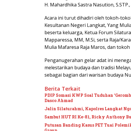
H. Mahardhika Sastra Nasution, S.STP.
Acara ini turut dihadiri oleh tokoh-to
Kesultanan Negeri Langkat, Yang Mulia
beserta keluarga, Ketua Forum Silatura
Mapparessa, MM, M.Si, serta Raja/Kara
Mulia Mafaresa Raja Maros, dan tokoh 
Penganugerahan gelar adat ini meneg
melestarikan budaya dan tradisi Melay
sebagai bagian dari warisan budaya Nu
Berita Terkait
PDIP Somasi KWP Soal Tuduhan ‘Gerombol
Dasco Ahmad
Jalin Silaturahmi, Kapolres Langkat Ngo
Sambut HUT RI Ke-81, Ricky Anthony B
Putusan Banding Kasus PET Tuai Polem
Group