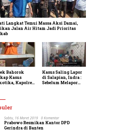
ati Langkat Temui Massa Aksi Damai,
ikan Jalan Air Hitam Jadi Prioritas
kab
sek Bahorok
Kasus Saling Lapor
kap Kasus
di Salapian, Indra :
kotika, Kapolres
Sebelum Melapor
gkat Apresiasi
Saya Sudah
rja Personel dan
Berulang Kali
k Masyarakat
Menawarkan
faatkan
Perdamaian Namun
puler
anan 110
Ditolak
Sabtu, 16 Maret 2019
0 Komentar
Prabowo Resmikan Kantor DPD
Gerindra di Banten