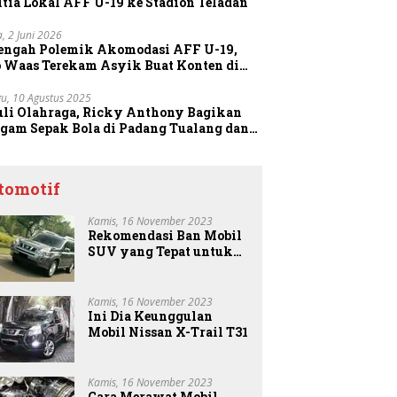
tia Lokal AFF U-19 ke Stadion Teladan
a, 2 Juni 2026
Tengah Polemik Akomodasi AFF U-19,
o Waas Terekam Asyik Buat Konten di
dion
u, 10 Agustus 2025
uli Olahraga, Ricky Anthony Bagikan
agam Sepak Bola di Padang Tualang dan
anggang
tomotif
Kamis, 16 November 2023
Rekomendasi Ban Mobil
SUV yang Tepat untuk
Anda
Kamis, 16 November 2023
Ini Dia Keunggulan
Mobil Nissan X-Trail T31
Kamis, 16 November 2023
Cara Merawat Mobil