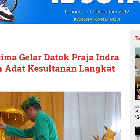
B
rima Gelar Datok Praja Indra
n Adat Kesultanan Langkat
Ju
P
‘G
K