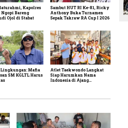
laturahmi, Kapolres
Sambut HUT RI Ke-81, Ricky
 Ngopi Bareng
Anthony Buka Turnamen
i Ojol di Stabat
Sepak Takraw RA Cup I 2026
 Lingkungan: Mafia
Atlet Taekwondo Langkat
san SM KGLTL Harus
Siap Harumkan Nama
tas
Indonesia di Ajang
Internasional G2 Asian