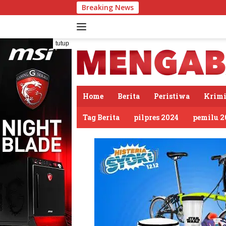
Langsung
Breaking News
PDIP 
ke
konten
tutup
Home
Berita
Peristiwa
Krimi
Tag Berita
pilpres 2024
pemilu 2