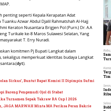
, MAP.
koh penting seperti Kepala Kerapatan Adat
 Tuanku Azwar Abdul Djalil Rahmatshah Al-Hajj
hmi Keraton Nusantara Brigjen Pol (Purn.) Dr. A.A
eng Turikale ke-8 Maros Sulawesi Selatan, Yang
masyarakat T. Erry Nuradi.
Rabu,
askan komitmen Pj Bupati Langkat dalam
Sam
u, sekaligus memperkuat identitas budaya Langkat
Tur
santara.(
dyt
).
Kamis
Ter
Tim
an Sirkus’, Buntut Rapat Komisi II Dipimpin Sufmi
Lan
Senin
Indr
pi Bareng Pengemudi Ojol di Stabat
Rib
Vie
uka Turnamen Sepak Takraw RA Cup I 2026
Selas
ik, JAGA MARWAH Minta MA Periksa Peran Bakrie
Bob