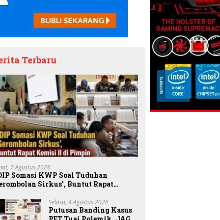
erita Terbaru
mat, 7 Agustus 2026
DIP Somasi KWP Soal Tuduhan
erombolan Sirkus’, Buntut Rapat
omisi II Dipimpin Sufmi Dasco Ahmad
Selasa, 4 Agustus 2026
Putusan Banding Kasus
PET Tuai Polemik, JAGA