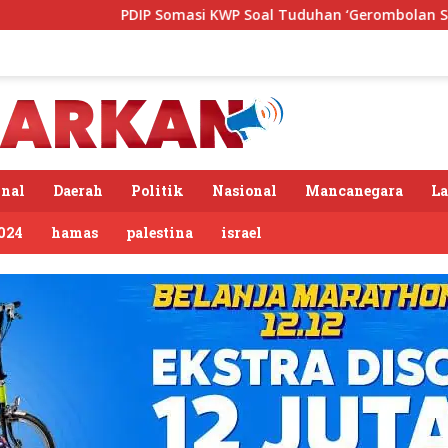
Somasi KWP Soal Tuduhan ‘Gerombolan Sirkus’, Buntut Rapat Ko
nal
Daerah
Politik
Nasional
Mancanegara
L
024
hamas
palestina
israel