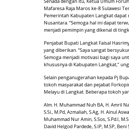
Senada dengan itu, Ketua Umum Forum 
Mafaresa Raja Maros ke-8 Sulawesi T
Pemerintah Kabupaten Langkat dapat 
Nusantara. “Semoga hal ini dapat terw
menjadi pemimpin yang dikenal di tingk
Penjabat Bupati Langkat Faisal Hasrim
yang diberikan. “Saya sangat bersyuku
Semoga menjadi motivasi bagi saya u
khususnya di Kabupaten Langkat,” ungk
Selain penganugerahan kepada Pj Bupa
tokoh masyarakat dan pejabat Forkopi
Melayu di Langkat. Beberapa tokoh ya
Alm. H. Muhammad Nuh BA, H. Amril Nasu
S.Si., M.Pd, Azmaliah, S.Ag, H. Ainul Asw
Muhammad Nur Amin, S.Sos, S.Pd.I, M.S
David Helgod Pardede, S.IP, M.SP, Beni 