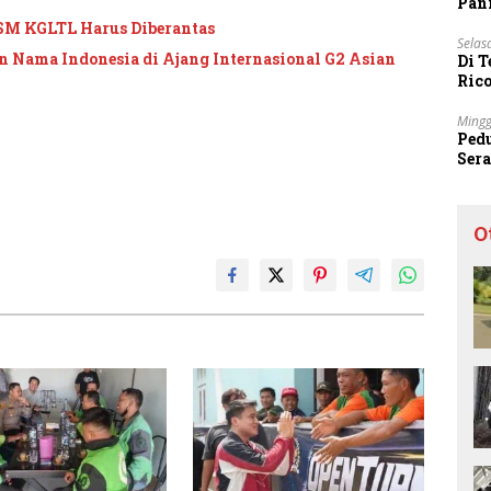
Pani
SM KGLTL Harus Diberantas
Selas
 Nama Indonesia di Ajang Internasional G2 Asian
Di 
Ric
Sta
Mingg
Ped
Ser
Sec
O