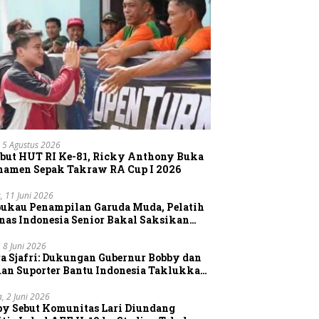
 5 Agustus 2026
but HUT RI Ke-81, Ricky Anthony Buka
namen Sepak Takraw RA Cup I 2026
, 11 Juni 2026
pukau Penampilan Garuda Muda, Pelatih
nas Indonesia Senior Bakal Saksikan
gsung Aksi Timnas U-19
, 8 Juni 2026
a Sjafri: Dukungan Gubernur Bobby dan
uan Suporter Bantu Indonesia Taklukkan
tnam
a, 2 Juni 2026
by Sebut Komunitas Lari Diundang