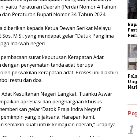
kan, yaitu Peraturan Daerah (Perda) Nomor 4 Tahun
 dan Peraturan Bupati Nomor 34 Tahun 2024.
Bup
uga diberikan kepada Ketua Dewan Serikat Melayu
Past
Pem
.Sos, M.Si, yang mendapat gelar “Datuk Panglima
jaga marwah negeri.
 pembacaan surat keputusan Kerapatan Adat
an dengan penyematan tanda adat berupa
oleh perwakilan kerapatan adat. Prosesi ini diakhiri
Pol
bol restu dan doa.
Ung
Nar
Lan
 Adat Kesultanan Negeri Langkat, Tuanku Azwar
Kine
yampaikan apresiasi dan penghargaan khusus
Aja
memberikan gelar ‘Datok Praja Indra Negeri’
Man
Po
Lay
i pemimpin yang bijaksana. Harapan kami,
1
an semakin kuat untuk kemajuan daerah,” ucapnya.