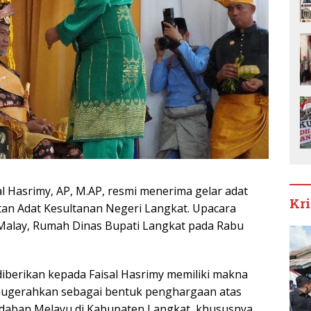
sal Hasrimy, AP, M.AP, resmi menerima gelar adat
Kr
atan Adat Kesultanan Negeri Langkat. Upacara
 Malay, Rumah Dinas Bupati Langkat pada Rabu
diberikan kepada Faisal Hasrimy memiliki makna
ianugerahkan sebagai bentuk penghargaan atas
daban Melayu di Kabupaten Langkat, khususnya