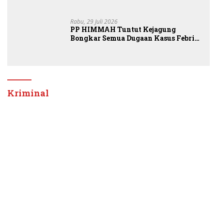
Banding
Rabu, 29 Juli 2026
PP HIMMAH Tuntut Kejagung
Bongkar Semua Dugaan Kasus Febrie
Adriansyah Secara Transparan
Kriminal