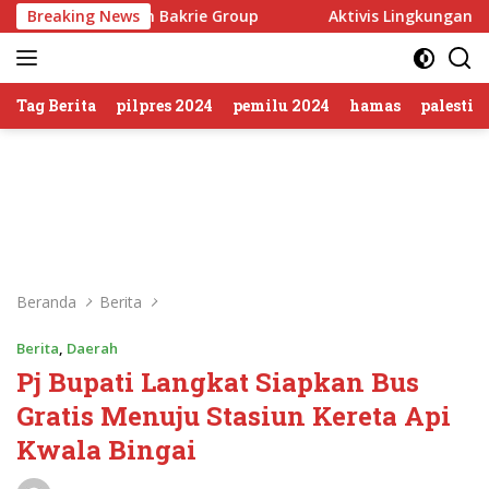
Langsung
eriksa Peran Bakrie Group
Breaking News
Aktivis Lingkungan: Mafia 
ke
konten
Tag Berita
pilpres 2024
pemilu 2024
hamas
palestin
Beranda
Berita
Berita
,
Daerah
Pj Bupati Langkat Siapkan Bus
Gratis Menuju Stasiun Kereta Api
Kwala Bingai