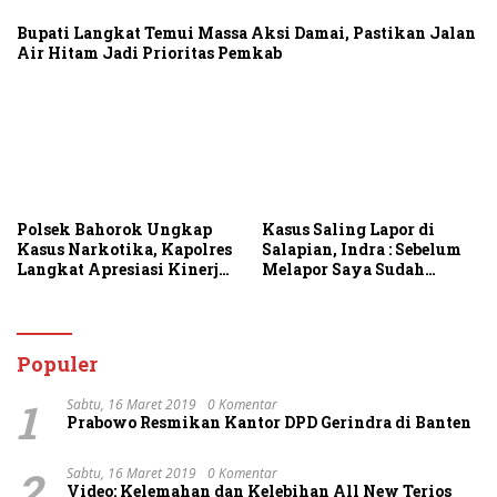
Bupati Langkat Temui Massa Aksi Damai, Pastikan Jalan
Air Hitam Jadi Prioritas Pemkab
Polsek Bahorok Ungkap
Kasus Saling Lapor di
Kasus Narkotika, Kapolres
Salapian, Indra : Sebelum
Langkat Apresiasi Kinerja
Melapor Saya Sudah
Personel dan Ajak
Berulang Kali
Masyarakat Manfaatkan
Menawarkan Perdamaian
Layanan 110
Namun Ditolak
Populer
1
Sabtu, 16 Maret 2019
0 Komentar
Prabowo Resmikan Kantor DPD Gerindra di Banten
2
Sabtu, 16 Maret 2019
0 Komentar
Video: Kelemahan dan Kelebihan All New Terios