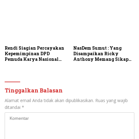
Rendi Siagian Percayakan
NasDem Sumut : Yang
Kepemimpinan DPD
Disampaikan Ricky
Pemuda Karya Nasional
Anthony Memang Sikap
Kota Medan kepada Josef
Partai
Sembiring
Tinggalkan Balasan
Alamat email Anda tidak akan dipublikasikan.
Ruas yang wajib
ditandai
*