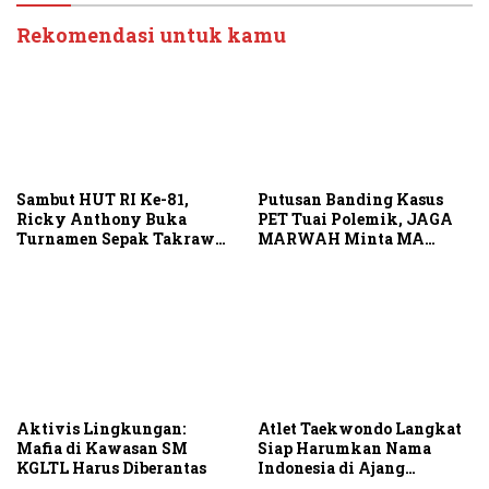
Rekomendasi untuk kamu
Sambut HUT RI Ke-81,
Putusan Banding Kasus
Ricky Anthony Buka
PET Tuai Polemik, JAGA
Turnamen Sepak Takraw
MARWAH Minta MA
RA Cup I 2026
Periksa Peran Bakrie
Group
Aktivis Lingkungan:
Atlet Taekwondo Langkat
Mafia di Kawasan SM
Siap Harumkan Nama
KGLTL Harus Diberantas
Indonesia di Ajang
Internasional G2 Asian