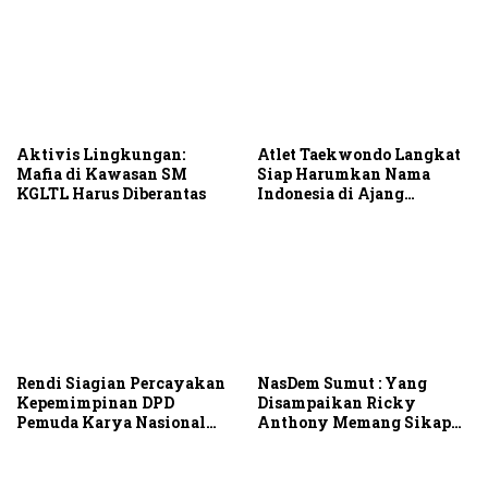
Group
Aktivis Lingkungan:
Atlet Taekwondo Langkat
Mafia di Kawasan SM
Siap Harumkan Nama
KGLTL Harus Diberantas
Indonesia di Ajang
Internasional G2 Asian
Rendi Siagian Percayakan
NasDem Sumut : Yang
Kepemimpinan DPD
Disampaikan Ricky
Pemuda Karya Nasional
Anthony Memang Sikap
Kota Medan kepada Josef
Partai
Sembiring