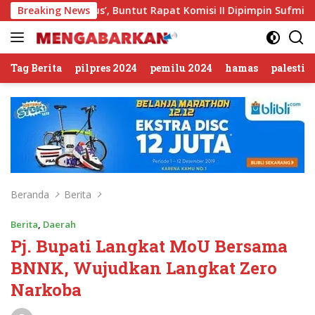
Langsung
lan Sirkus’, Buntut Rapat Komisi II Dipimpin Sufmi Dasco Ah
Breaking News
ke
konten
Tag Berita
pilpres 2024
pemilu 2024
hamas
palestin
Beranda
Berita
Berita
,
Daerah
Pj. Bupati Langkat MoU Bersama
BNNK, Wujudkan Langkat Zero
Narkoba