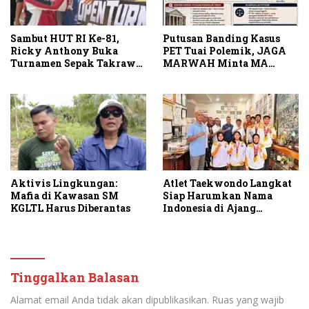
Sambut HUT RI Ke-81,
Putusan Banding Kasus
Ricky Anthony Buka
PET Tuai Polemik, JAGA
Turnamen Sepak Takraw
MARWAH Minta MA
RA Cup I 2026
Periksa Peran Bakrie
Group
Aktivis Lingkungan:
Atlet Taekwondo Langkat
Mafia di Kawasan SM
Siap Harumkan Nama
KGLTL Harus Diberantas
Indonesia di Ajang
Internasional G2 Asian
Tinggalkan Balasan
Alamat email Anda tidak akan dipublikasikan.
Ruas yang wajib