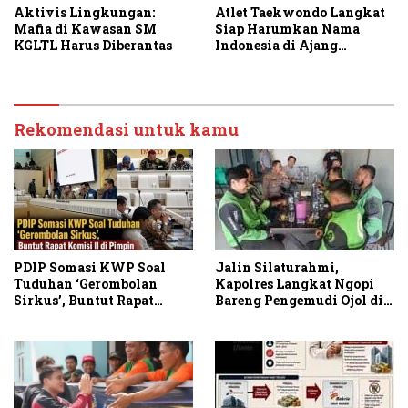
Aktivis Lingkungan:
Atlet Taekwondo Langkat
Mafia di Kawasan SM
Siap Harumkan Nama
KGLTL Harus Diberantas
Indonesia di Ajang
Internasional G2 Asian
Rekomendasi untuk kamu
PDIP Somasi KWP Soal
Jalin Silaturahmi,
Tuduhan ‘Gerombolan
Kapolres Langkat Ngopi
Sirkus’, Buntut Rapat
Bareng Pengemudi Ojol di
Komisi II Dipimpin Sufmi
Stabat
Dasco Ahmad