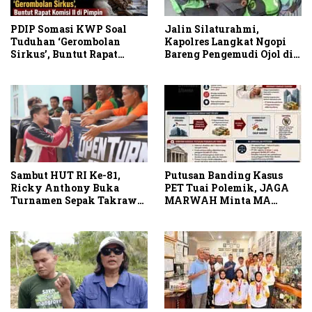
PDIP Somasi KWP Soal
Jalin Silaturahmi,
Tuduhan ‘Gerombolan
Kapolres Langkat Ngopi
Sirkus’, Buntut Rapat
Bareng Pengemudi Ojol di
Komisi II Dipimpin Sufmi
Stabat
Dasco Ahmad
Sambut HUT RI Ke-81,
Putusan Banding Kasus
Ricky Anthony Buka
PET Tuai Polemik, JAGA
Turnamen Sepak Takraw
MARWAH Minta MA
RA Cup I 2026
Periksa Peran Bakrie
Group