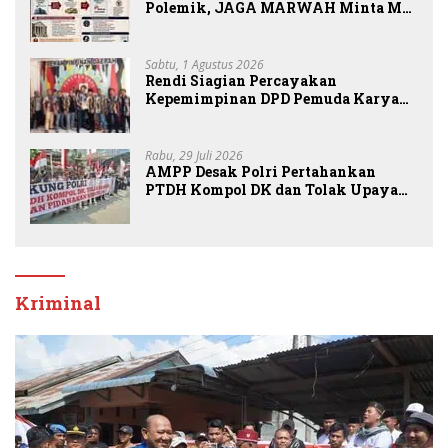
Polemik, JAGA MARWAH Minta MA
Periksa Peran Bakrie Group
Sabtu, 1 Agustus 2026
Rendi Siagian Percayakan
Kepemimpinan DPD Pemuda Karya
Nasional Kota Medan kepada Josef
Sembiring
Rabu, 29 Juli 2026
AMPP Desak Polri Pertahankan
PTDH Kompol DK dan Tolak Upaya
Banding
Kriminal