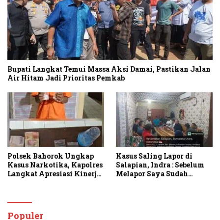
Bupati Langkat Temui Massa Aksi Damai, Pastikan Jalan
Air Hitam Jadi Prioritas Pemkab
Polsek Bahorok Ungkap
Kasus Saling Lapor di
Kasus Narkotika, Kapolres
Salapian, Indra : Sebelum
Langkat Apresiasi Kinerja
Melapor Saya Sudah
Personel dan Ajak
Berulang Kali
Masyarakat Manfaatkan
Menawarkan Perdamaian
Layanan 110
Namun Ditolak
Populer