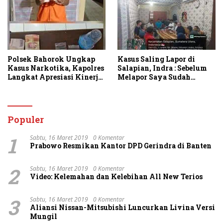
Polsek Bahorok Ungkap
Kasus Saling Lapor di
Kasus Narkotika, Kapolres
Salapian, Indra : Sebelum
Langkat Apresiasi Kinerja
Melapor Saya Sudah
Personel dan Ajak
Berulang Kali
Masyarakat Manfaatkan
Menawarkan Perdamaian
Layanan 110
Namun Ditolak
Populer
1
Sabtu, 16 Maret 2019
0 Komentar
Prabowo Resmikan Kantor DPD Gerindra di Banten
2
Sabtu, 16 Maret 2019
0 Komentar
Video: Kelemahan dan Kelebihan All New Terios
3
Sabtu, 16 Maret 2019
0 Komentar
Aliansi Nissan-Mitsubishi Luncurkan Livina Versi
Mungil