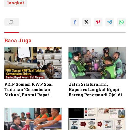
langkat
Baca Juga
PDIP Somasi KWP Soal
Jalin Silaturahmi,
Tuduhan ‘Gerombolan
Kapolres Langkat Ngopi
Sirkus’, Buntut Rapat
Bareng Pengemudi Ojol di
Komisi II Dipimpin Sufmi
Stabat
Dasco Ahmad