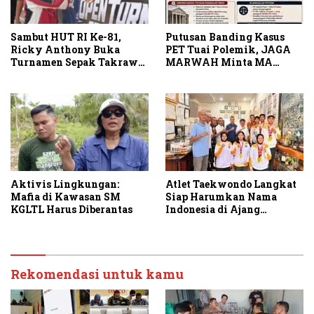
Sambut HUT RI Ke-81,
Putusan Banding Kasus
Ricky Anthony Buka
PET Tuai Polemik, JAGA
Turnamen Sepak Takraw
MARWAH Minta MA
RA Cup I 2026
Periksa Peran Bakrie
Group
Aktivis Lingkungan:
Atlet Taekwondo Langkat
Mafia di Kawasan SM
Siap Harumkan Nama
KGLTL Harus Diberantas
Indonesia di Ajang
Internasional G2 Asian
Rekomendasi untuk kamu