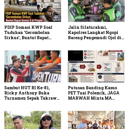
PDIP Somasi KWP Soal
Jalin Silaturahmi,
Tuduhan ‘Gerombolan
Kapolres Langkat Ngopi
Sirkus’, Buntut Rapat
Bareng Pengemudi Ojol di
Komisi II Dipimpin Sufmi
Stabat
Dasco Ahmad
Sambut HUT RI Ke-81,
Putusan Banding Kasus
Ricky Anthony Buka
PET Tuai Polemik, JAGA
Turnamen Sepak Takraw
MARWAH Minta MA
RA Cup I 2026
Periksa Peran Bakrie
Group