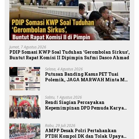
Jumat, 7 Agustus 2026
PDIP Somasi KWP Soal Tuduhan ‘Gerombolan Sirkus’,
Buntut Rapat Komisi II Dipimpin Sufmi Dasco Ahmad
Selasa, 4 Agustus 2026
Putusan Banding Kasus PET Tuai
Polemik, JAGA MARWAH Minta MA
Periksa Peran Bakrie Group
Sabtu, 1 Agustus 2026
Rendi Siagian Percayakan
Kepemimpinan DPD Pemuda Karya
Nasional Kota Medan kepada Josef
Sembiring
Rabu, 29 Juli 2026
AMPP Desak Polri Pertahankan
PTDH Kompol DK dan Tolak Upaya