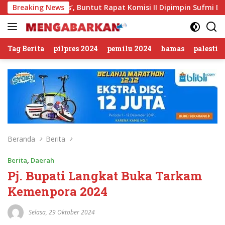
Langsung
n Sirkus’, Buntut Rapat Komisi II Dipimpin Sufmi Dasco Ahma
Breaking News
ke
konten
Tag Berita
pilpres 2024
pemilu 2024
hamas
palestin
Beranda
Berita
Berita
,
Daerah
Pj. Bupati Langkat Buka Tarkam
Kemenpora 2024
Selasa, 29 Oktober 2024