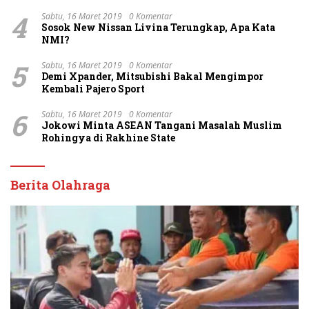
4
Sabtu, 16 Maret 2019
0 Komentar
Sosok New Nissan Livina Terungkap, Apa Kata
NMI?
5
Sabtu, 16 Maret 2019
0 Komentar
Demi Xpander, Mitsubishi Bakal Mengimpor
Kembali Pajero Sport
6
Sabtu, 16 Maret 2019
0 Komentar
Jokowi Minta ASEAN Tangani Masalah Muslim
Rohingya di Rakhine State
Berita Olahraga