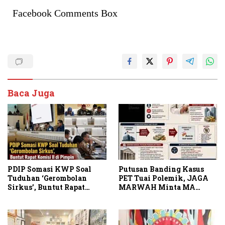
Facebook Comments Box
Baca Juga
PDIP Somasi KWP Soal
Putusan Banding Kasus
Tuduhan ‘Gerombolan
PET Tuai Polemik, JAGA
Sirkus’, Buntut Rapat
MARWAH Minta MA
Komisi II Dipimpin Sufmi
Periksa Peran Bakrie
Dasco Ahmad
Group