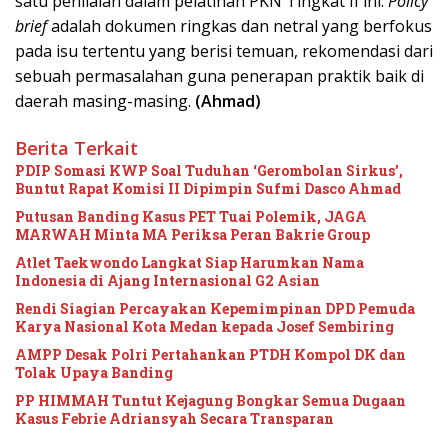
satu penilaian dalam pelatihan PKN Tingkat II ini.
Policy
brief
adalah dokumen ringkas dan netral yang berfokus
pada isu tertentu yang berisi temuan, rekomendasi dari
sebuah permasalahan guna penerapan praktik baik di
daerah masing-masing.
(Ahmad)
Berita Terkait
PDIP Somasi KWP Soal Tuduhan ‘Gerombolan Sirkus’,
Buntut Rapat Komisi II Dipimpin Sufmi Dasco Ahmad
Putusan Banding Kasus PET Tuai Polemik, JAGA
MARWAH Minta MA Periksa Peran Bakrie Group
Atlet Taekwondo Langkat Siap Harumkan Nama
Indonesia di Ajang Internasional G2 Asian
Rendi Siagian Percayakan Kepemimpinan DPD Pemuda
Karya Nasional Kota Medan kepada Josef Sembiring
AMPP Desak Polri Pertahankan PTDH Kompol DK dan
Tolak Upaya Banding
PP HIMMAH Tuntut Kejagung Bongkar Semua Dugaan
Kasus Febrie Adriansyah Secara Transparan