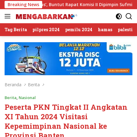
Langsung
n Sirkus’, Buntut Rapat Komisi II Dipimpin Sufmi Dasco Ahmad
Breaking News
ke
konten
Tag Berita
pilpres 2024
pemilu 2024
hamas
palestin
Beranda
Berita
Berita
,
Nasional
Peserta PKN Tingkat II Angkatan
XI Tahun 2024 Visitasi
Kepemimpinan Nasional ke
Provinsi Banten.