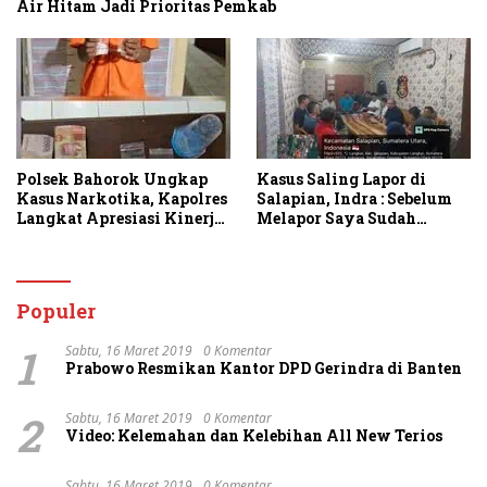
Air Hitam Jadi Prioritas Pemkab
Polsek Bahorok Ungkap
Kasus Saling Lapor di
Kasus Narkotika, Kapolres
Salapian, Indra : Sebelum
Langkat Apresiasi Kinerja
Melapor Saya Sudah
Personel dan Ajak
Berulang Kali
Masyarakat Manfaatkan
Menawarkan Perdamaian
Layanan 110
Namun Ditolak
Populer
1
Sabtu, 16 Maret 2019
0 Komentar
Prabowo Resmikan Kantor DPD Gerindra di Banten
2
Sabtu, 16 Maret 2019
0 Komentar
Video: Kelemahan dan Kelebihan All New Terios
Sabtu, 16 Maret 2019
0 Komentar