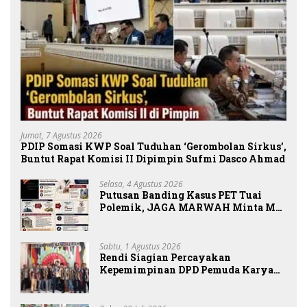
Jumat, 7 Agustus 2026
PDIP Somasi KWP Soal Tuduhan ‘Gerombolan Sirkus’,
Buntut Rapat Komisi II Dipimpin Sufmi Dasco Ahmad
Selasa, 4 Agustus 2026
Putusan Banding Kasus PET Tuai
Polemik, JAGA MARWAH Minta MA
Periksa Peran Bakrie Group
Sabtu, 1 Agustus 2026
Rendi Siagian Percayakan
Kepemimpinan DPD Pemuda Karya
Nasional Kota Medan kepada Josef
Sembiring