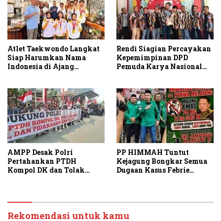
Atlet Taekwondo Langkat
Rendi Siagian Percayakan
Siap Harumkan Nama
Kepemimpinan DPD
Indonesia di Ajang
Pemuda Karya Nasional
Internasional G2 Asian
Kota Medan kepada Josef
Sembiring
AMPP Desak Polri
PP HIMMAH Tuntut
Pertahankan PTDH
Kejagung Bongkar Semua
Kompol DK dan Tolak
Dugaan Kasus Febrie
Upaya Banding
Adriansyah Secara
Transparan
Rekomendasi untuk kamu