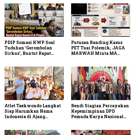
PDIP Somasi KWP Soal
Putusan Banding Kasus
Tuduhan ‘Gerombolan
PET Tuai Polemik, JAGA
Sirkus’, Buntut Rapat
MARWAH Minta MA
Komisi II Dipimpin Sufmi
Periksa Peran Bakrie
Dasco Ahmad
Group
Atlet Taekwondo Langkat
Rendi Siagian Percayakan
Siap Harumkan Nama
Kepemimpinan DPD
Indonesia di Ajang
Pemuda Karya Nasional
Internasional G2 Asian
Kota Medan kepada Josef
Sembiring