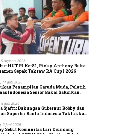
 5 Agustus 2026
but HUT RI Ke-81, Ricky Anthony Buka
namen Sepak Takraw RA Cup I 2026
, 11 Juni 2026
pukau Penampilan Garuda Muda, Pelatih
nas Indonesia Senior Bakal Saksikan
gsung Aksi Timnas U-19
, 8 Juni 2026
a Sjafri: Dukungan Gubernur Bobby dan
uan Suporter Bantu Indonesia Taklukkan
tnam
a, 2 Juni 2026
by Sebut Komunitas Lari Diundang