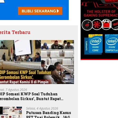
erita Terbaru
mat, 7 Agustus 2026
DIP Somasi KWP Soal Tuduhan
erombolan Sirkus’, Buntut Rapat
omisi II Dipimpin Sufmi Dasco Ahmad
Selasa, 4 Agustus 2026
Putusan Banding Kasus
PET Tuai Polemik, JAGA