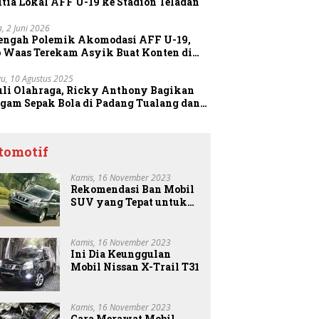
tia Lokal AFF U-19 ke Stadion Teladan
a, 2 Juni 2026
Tengah Polemik Akomodasi AFF U-19,
o Waas Terekam Asyik Buat Konten di
dion
u, 10 Agustus 2025
uli Olahraga, Ricky Anthony Bagikan
agam Sepak Bola di Padang Tualang dan
anggang
tomotif
Kamis, 16 November 2023
Rekomendasi Ban Mobil
SUV yang Tepat untuk
Anda
Kamis, 16 November 2023
Ini Dia Keunggulan
Mobil Nissan X-Trail T31
Kamis, 16 November 2023
Cara Merawat Mobil