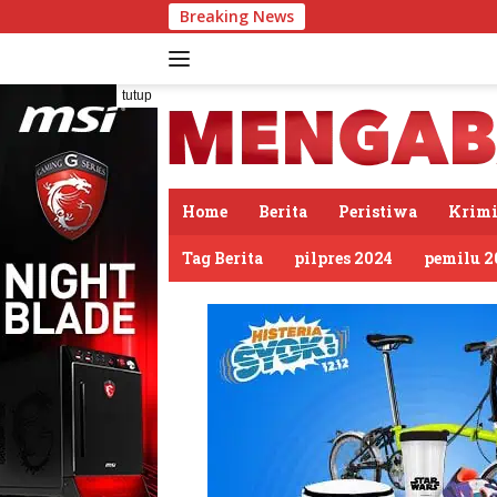
Langsung
Breaking News
Rumah
ke
konten
tutup
Home
Berita
Peristiwa
Krimi
Tag Berita
pilpres 2024
pemilu 2