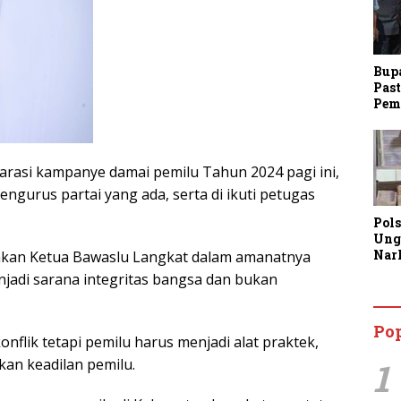
Bup
Past
Pem
arasi kampanye damai pemilu Tahun 2024 pagi ini,
gurus partai yang ada, serta di ikuti petugas
Pol
Ung
Nar
akan Ketua Bawaslu Langkat dalam amanatnya
Lan
adi sarana integritas bangsa dan bukan
Kine
Aja
Man
Po
Lay
nflik tetapi pemilu harus menjadi alat praktek,
1
an keadilan pemilu.