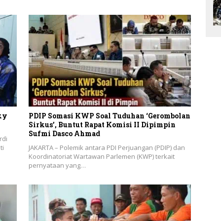
ky
PDIP Somasi KWP Soal Tuduhan ‘Gerombolan
Sirkus’, Buntut Rapat Komisi II Dipimpin
Sufmi Dasco Ahmad
rdi
ti
JAKARTA – Polemik antara PDI Perjuangan (PDIP) dan
Koordinatoriat Wartawan Parlemen (KWP) terkait
pernyataan yang…