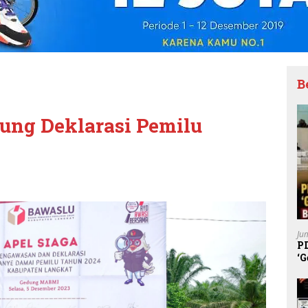
B
ng Deklarasi Pemilu
Ju
P
‘G
K