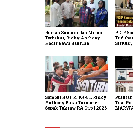
Rumah Sunardi dan Misno
PDIP So
Terbakar, Ricky Anthony
Tuduhan
Hadir Bawa Bantuan
Sirkus’,
II Dipi
Ahmad
Sambut HUT RI Ke-81, Ricky
Putusan
Anthony Buka Turnamen
Tuai Po
Sepak Takraw RA Cup I 2026
MARWA
Periksa