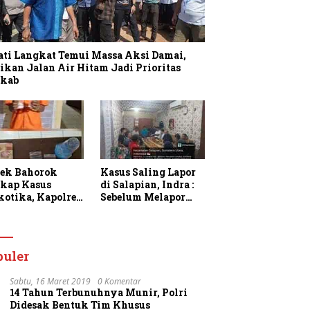
ati Langkat Temui Massa Aksi Damai,
ikan Jalan Air Hitam Jadi Prioritas
kab
sek Bahorok
Kasus Saling Lapor
kap Kasus
di Salapian, Indra :
kotika, Kapolres
Sebelum Melapor
gkat Apresiasi
Saya Sudah
rja Personel dan
Berulang Kali
k Masyarakat
Menawarkan
faatkan
Perdamaian Namun
puler
anan 110
Ditolak
Sabtu, 16 Maret 2019
0 Komentar
14 Tahun Terbunuhnya Munir, Polri
Didesak Bentuk Tim Khusus