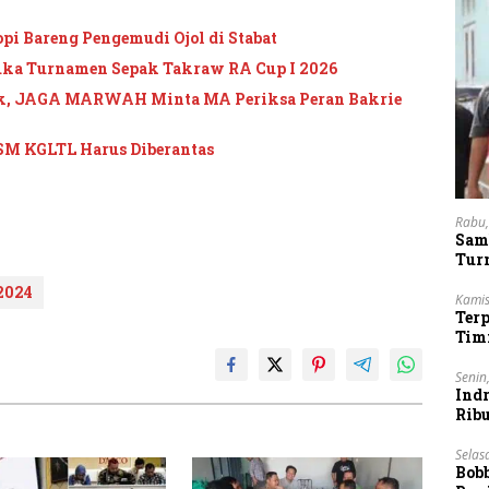
pi Bareng Pengemudi Ojol di Stabat
uka Turnamen Sepak Takraw RA Cup I 2026
ik, JAGA MARWAH Minta MA Periksa Peran Bakrie
SM KGLTL Harus Diberantas
Rabu,
Sam
Tur
2024
Kamis
Ter
Tim
Lan
Senin
Indr
Rib
Vie
Selas
Bob