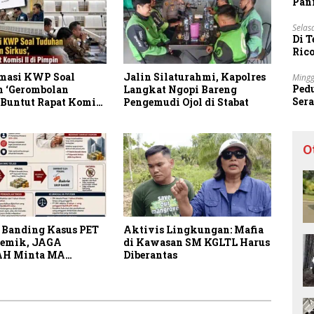
Pani
Selas
Di 
Ric
Sta
masi KWP Soal
Jalin Silaturahmi, Kapolres
Mingg
Ped
 ‘Gerombolan
Langkat Ngopi Bareng
Ser
 Buntut Rapat Komisi
Pengemudi Ojol di Stabat
Sec
mpin Sufmi Dasco
O
 Banding Kasus PET
Aktivis Lingkungan: Mafia
lemik, JAGA
di Kawasan SM KGLTL Harus
H Minta MA
Diberantas
 Peran Bakrie Group