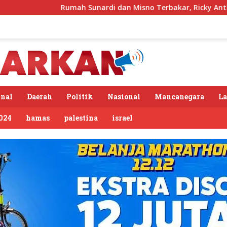
 Sunardi dan Misno Terbakar, Ricky Anthony Hadir Bawa Bant
nal
Daerah
Politik
Nasional
Mancanegara
L
024
hamas
palestina
israel