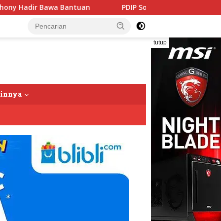
uan
PDIP Somasi KWP Soal Tuduhan ‘Gerombolan Sirkus’
tutup
ainnya