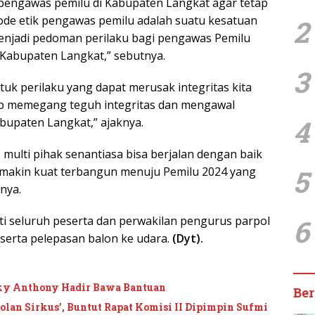
 pengawas pemilu di Kabupaten Langkat agar tetap
ode etik pengawas pemilu adalah suatu kesatuan
2
 menjadi pedoman perilaku bagi pengawas Pemilu
 Kabupaten Langkat,” sebutnya.
3
uk perilaku yang dapat merusak integritas kita
tap memegang teguh integritas dan mengawal
4
bupaten Langkat,” ajaknya.
 multi pihak senantiasa bisa berjalan dengan baik
5
emakin kuat terbangun menuju Pemilu 2024 yang
hnya.
6
uti seluruh peserta dan perwakilan pengurus parpol
serta pelepasan balon ke udara.
(Dyt).
cky Anthony Hadir Bawa Bantuan
Ber
an Sirkus’, Buntut Rapat Komisi II Dipimpin Sufmi