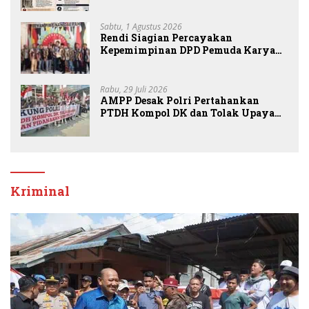
Sabtu, 1 Agustus 2026
Rendi Siagian Percayakan
Kepemimpinan DPD Pemuda Karya
Nasional Kota Medan kepada Josef
Sembiring
Rabu, 29 Juli 2026
AMPP Desak Polri Pertahankan
PTDH Kompol DK dan Tolak Upaya
Banding
Kriminal