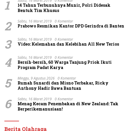
1
Sabtu, 16 Maret 2019
0 Komentar
14 Tahun Terbunuhnya Munir, Polri Didesak
Bentuk Tim Khusus
2
Sabtu, 16 Maret 2019
0 Komentar
Prabowo Resmikan Kantor DPD Gerindra di Banten
3
Sabtu, 16 Maret 2019
0 Komentar
Video: Kelemahan dan Kelebihan All New Terios
4
Sabtu, 16 Maret 2019
0 Komentar
Bersih-bersih, 60 Warga Tanjung Priok Ikuti
Program Padat Karya
5
Minggu, 9 Agustus 2026
0 Komentar
Rumah Sunardi dan Misno Terbakar, Ricky
Anthony Hadir Bawa Bantuan
6
Sabtu, 16 Maret 2019
0 Komentar
Menag Kecam Penembakan di New Zealand: Tak
Berperikemanusiaan!
Berita Olahraga