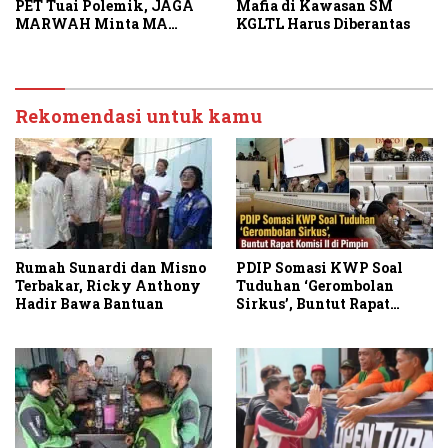
PET Tuai Polemik, JAGA
Mafia di Kawasan SM
MARWAH Minta MA
KGLTL Harus Diberantas
Periksa Peran Bakrie
Group
Rekomendasi untuk kamu
PDIP Somasi KWP Soal
Rumah Sunardi dan Misno
Tuduhan ‘Gerombolan
Terbakar, Ricky Anthony
Sirkus’, Buntut Rapat
Hadir Bawa Bantuan
Komisi II Dipimpin Sufmi
Dasco Ahmad