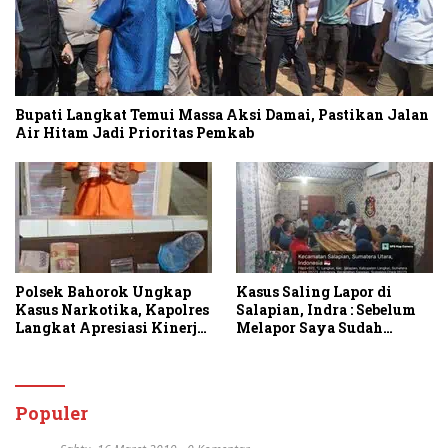
Bupati Langkat Temui Massa Aksi Damai, Pastikan Jalan
Air Hitam Jadi Prioritas Pemkab
Polsek Bahorok Ungkap
Kasus Saling Lapor di
Kasus Narkotika, Kapolres
Salapian, Indra : Sebelum
Langkat Apresiasi Kinerja
Melapor Saya Sudah
Personel dan Ajak
Berulang Kali
Masyarakat Manfaatkan
Menawarkan Perdamaian
Layanan 110
Namun Ditolak
Populer