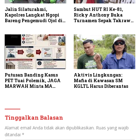
Sambut HUT RI Ke-81,
Jalin Silaturahmi,
Ricky Anthony Buka
Kapolres Langkat Ngopi
Turnamen Sepak Takraw
Bareng Pengemudi Ojol di
RA Cup I 2026
Stabat
Putusan Banding Kasus
Aktivis Lingkungan:
PET Tuai Polemik, JAGA
Mafia di Kawasan SM
MARWAH Minta MA
KGLTL Harus Diberantas
Periksa Peran Bakrie
Group
Tinggalkan Balasan
Alamat email Anda tidak akan dipublikasikan.
Ruas yang wajib
ditandai
*