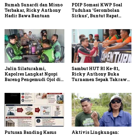
PDIP Somasi KWP Soal
Rumah Sunardi dan Misno
Tuduhan ‘Gerombolan
Terbakar, Ricky Anthony
Sirkus’, Buntut Rapat
Hadir Bawa Bantuan
Komisi II Dipimpin Sufmi
Dasco Ahmad
Sambut HUT RI Ke-81,
Jalin Silaturahmi,
Ricky Anthony Buka
Kapolres Langkat Ngopi
Turnamen Sepak Takraw
Bareng Pengemudi Ojol di
RA Cup I 2026
Stabat
Putusan Banding Kasus
Aktivis Lingkungan: