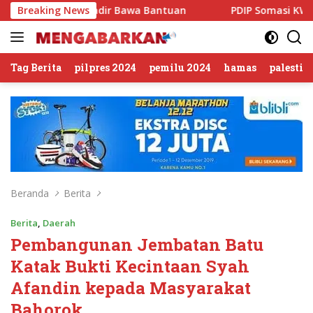
Langsung
ny Hadir Bawa Bantuan
Breaking News
PDIP Somasi KWP Soal Tuduhan 
ke
konten
Tag Berita
pilpres 2024
pemilu 2024
hamas
palestin
Beranda
Berita
Berita
,
Daerah
Pembangunan Jembatan Batu
Katak Bukti Kecintaan Syah
Afandin kepada Masyarakat
Bahorok