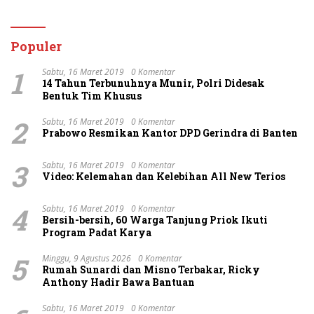
Masyarakat Manfaatkan
Menawarkan Perdamaian
Layanan 110
Namun Ditolak
Populer
1
Sabtu, 16 Maret 2019
0 Komentar
14 Tahun Terbunuhnya Munir, Polri Didesak
Bentuk Tim Khusus
2
Sabtu, 16 Maret 2019
0 Komentar
Prabowo Resmikan Kantor DPD Gerindra di Banten
3
Sabtu, 16 Maret 2019
0 Komentar
Video: Kelemahan dan Kelebihan All New Terios
4
Sabtu, 16 Maret 2019
0 Komentar
Bersih-bersih, 60 Warga Tanjung Priok Ikuti
Program Padat Karya
5
Minggu, 9 Agustus 2026
0 Komentar
Rumah Sunardi dan Misno Terbakar, Ricky
Anthony Hadir Bawa Bantuan
Sabtu, 16 Maret 2019
0 Komentar