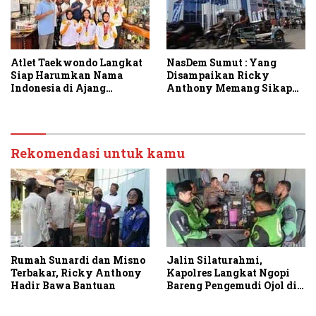
Atlet Taekwondo Langkat
NasDem Sumut : Yang
Siap Harumkan Nama
Disampaikan Ricky
Indonesia di Ajang
Anthony Memang Sikap
Internasional G2 Asian
Partai
Rekomendasi untuk kamu
Rumah Sunardi dan Misno
Jalin Silaturahmi,
Terbakar, Ricky Anthony
Kapolres Langkat Ngopi
Hadir Bawa Bantuan
Bareng Pengemudi Ojol di
Stabat