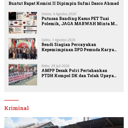
Buntut Rapat Komisi II Dipimpin Sufmi Dasco Ahmad
Selasa, 4 Agustus 2026
Putusan Banding Kasus PET Tuai
Polemik, JAGA MARWAH Minta MA
Periksa Peran Bakrie Group
Sabtu, 1 Agustus 2026
Rendi Siagian Percayakan
Kepemimpinan DPD Pemuda Karya
Nasional Kota Medan kepada Josef
Sembiring
Rabu, 29 Juli 2026
AMPP Desak Polri Pertahankan
PTDH Kompol DK dan Tolak Upaya
Banding
Kriminal