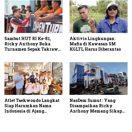
Sambut HUT RI Ke-81,
Aktivis Lingkungan:
Ricky Anthony Buka
Mafia di Kawasan SM
Turnamen Sepak Takraw
KGLTL Harus Diberantas
RA Cup I 2026
Atlet Taekwondo Langkat
NasDem Sumut : Yang
Siap Harumkan Nama
Disampaikan Ricky
Indonesia di Ajang
Anthony Memang Sikap
Internasional G2 Asian
Partai