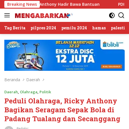
Langsung
, Ricky Anthony Hadir Bawa Bantuan
Breaking News
PDIP Somasi KWP 
ke
konten
Tag Berita
pilpres 2024
pemilu 2024
hamas
palestin
Beranda
Daerah
Daerah
,
Olahraga
,
Politik
Peduli Olahraga, Ricky Anthony
Bagikan Seragam Sepak Bola di
Padang Tualang dan Secanggang
Redaksi