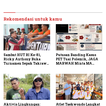
Kota Medan kepada Josef
Partai
Sembiring
Rekomendasi untuk kamu
Sambut HUT RI Ke-81,
Putusan Banding Kasus
Ricky Anthony Buka
PET Tuai Polemik, JAGA
Turnamen Sepak Takraw
MARWAH Minta MA
RA Cup I 2026
Periksa Peran Bakrie
Group
Aktivis Lingkungan:
Atlet Taekwondo Langkat