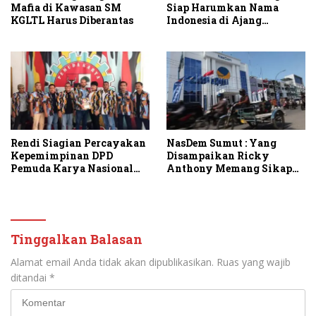
Mafia di Kawasan SM
Siap Harumkan Nama
KGLTL Harus Diberantas
Indonesia di Ajang
Internasional G2 Asian
Rendi Siagian Percayakan
NasDem Sumut : Yang
Kepemimpinan DPD
Disampaikan Ricky
Pemuda Karya Nasional
Anthony Memang Sikap
Kota Medan kepada Josef
Partai
Sembiring
Tinggalkan Balasan
Alamat email Anda tidak akan dipublikasikan.
Ruas yang wajib
ditandai
*