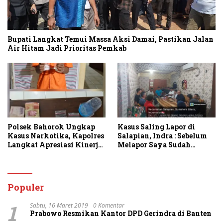
Bupati Langkat Temui Massa Aksi Damai, Pastikan Jalan
Air Hitam Jadi Prioritas Pemkab
Polsek Bahorok Ungkap
Kasus Saling Lapor di
Kasus Narkotika, Kapolres
Salapian, Indra : Sebelum
Langkat Apresiasi Kinerja
Melapor Saya Sudah
Personel dan Ajak
Berulang Kali
Masyarakat Manfaatkan
Menawarkan Perdamaian
Layanan 110
Namun Ditolak
Populer
1
Sabtu, 16 Maret 2019
0 Komentar
Prabowo Resmikan Kantor DPD Gerindra di Banten