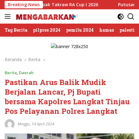
Langsung
amen Sepak Takraw RA Cup I 2026
Breaking News
Putusan Banding Kas
ke
konten
Tag Berita
pilpres 2024
pemilu 2024
hamas
palestin
Beranda
Berita
Berita
,
Daerah
Pastikan Arus Balik Mudik
Berjalan Lancar, Pj Bupati
bersama Kapolres Langkat Tinjau
Pos Pelayanan Polres Langkat
Minggu, 14 April 2024