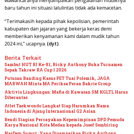
wawancaranya menyampaikan pengalaman mudiknya
baru tahun ini situasi lalulintas tidak ada kemacetan.
“Terimakasih kepada pihak kepolisian, pemerintah
kabupaten dan jajaran yang bekerja keras demi
memberikan kenyamanan kami dalam mudik tahun
2024 ini,” ucapnya.
(dyt)
.
Berita Terkait
Sambut HUT RI Ke-81, Ricky Anthony Buka Turnamen
Sepak Takraw RA Cup I 2026
Putusan Banding Kasus PET Tuai Polemik, JAGA
MARWAH Minta MA Periksa Peran Bakrie Group
Aktivis Lingkungan: Mafia di Kawasan SM KGLTL Harus
Diberantas
Atlet Taekwondo Langkat Siap Harumkan Nama
Indonesia di Ajang Internasional G2 Asian
Rendi Siagian Percayakan Kepemimpinan DPD Pemuda
Karya Nasional Kota Medan kepada Josef Sembiring
NasDem Sumut : Yang Disampaikan Ricky Anthony