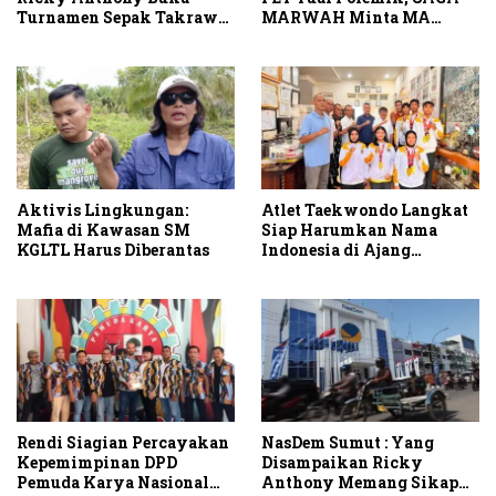
Turnamen Sepak Takraw
MARWAH Minta MA
RA Cup I 2026
Periksa Peran Bakrie
Group
Aktivis Lingkungan:
Atlet Taekwondo Langkat
Mafia di Kawasan SM
Siap Harumkan Nama
KGLTL Harus Diberantas
Indonesia di Ajang
Internasional G2 Asian
Rendi Siagian Percayakan
NasDem Sumut : Yang
Kepemimpinan DPD
Disampaikan Ricky
Pemuda Karya Nasional
Anthony Memang Sikap