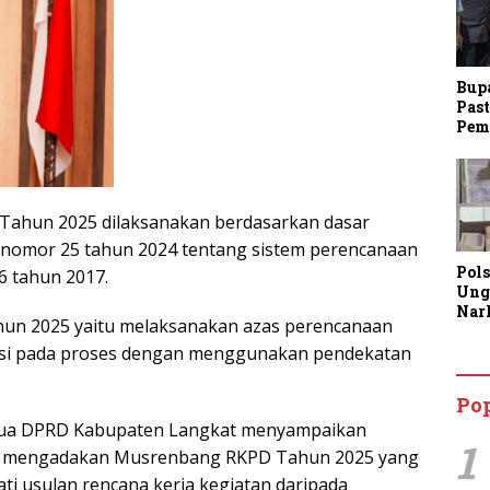
Bup
Past
Pem
ahun 2025 dilaksanakan berdasarkan dasar
nomor 25 tahun 2024 tentang sistem perencanaan
Pol
6 tahun 2017.
Ung
Nar
un 2025 yaitu melaksanakan azas perencanaan
Lan
Kine
si pada proses dengan menggunakan pendekatan
Aja
Man
Po
Lay
Ketua DPRD Kabupaten Langkat menyampaikan
1
t mengadakan Musrenbang RKPD Tahun 2025 yang
 usulan rencana kerja kegiatan daripada