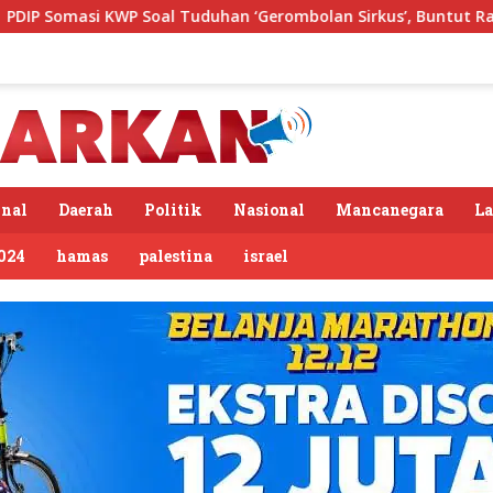
 Tuduhan ‘Gerombolan Sirkus’, Buntut Rapat Komisi II Dipimpi
nal
Daerah
Politik
Nasional
Mancanegara
L
024
hamas
palestina
israel