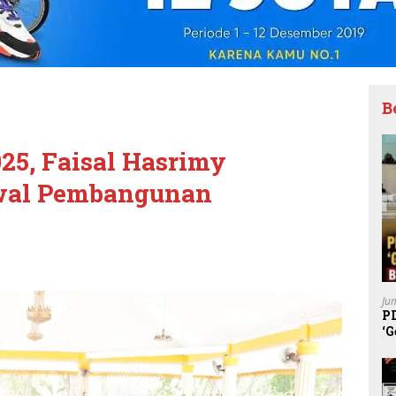
B
5, Faisal Hasrimy
wal Pembangunan
Ju
P
‘G
K