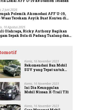
tia Lokal AFF U-19 ke Stadion Teladan
a, 2 Juni 2026
Tengah Polemik Akomodasi AFF U-19,
o Waas Terekam Asyik Buat Konten di
dion
u, 10 Agustus 2025
uli Olahraga, Ricky Anthony Bagikan
agam Sepak Bola di Padang Tualang dan
anggang
tomotif
Kamis, 16 November 2023
Rekomendasi Ban Mobil
SUV yang Tepat untuk
Anda
Kamis, 16 November 2023
Ini Dia Keunggulan
Mobil Nissan X-Trail T31
Kamis, 16 November 2023
Cara Merawat Mobil