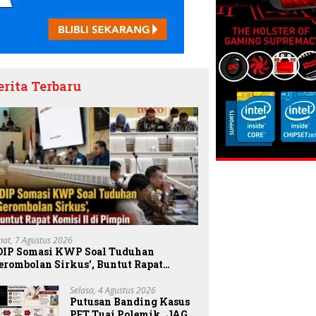
erita Terbaru
mat, 7 Agustus 2026
DIP Somasi KWP Soal Tuduhan
erombolan Sirkus’, Buntut Rapat
omisi II Dipimpin Sufmi Dasco Ahmad
Selasa, 4 Agustus 2026
Putusan Banding Kasus
PET Tuai Polemik, JAGA