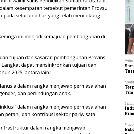
ni di wakili Kadis Pendidikan Sumatera Utara Ir.
 dalam kesempatan tersebut pemerintah Provsu
 kepada seluruh pihak yang telah mendukung
 semoga ini menjadi kemajuan pembangunan di
ian tujuan dan sasaran pembangunan Provinsi
Rabu,
 Langkat dapat mensinkronkan tujuan dan
Sam
Tur
un 2025, antara lain :
Kamis
 Manusia dalam rangka menjawab permasalahan
Ter
Tim
ender, dan perlindungan anak.
Lan
Senin
inklusif dalam rangka menjawab permasalahan
Indr
Rib
n petani, dan kontribusi sektor pariwisata
Vie
Selas
infrastruktur dalam rangka menjawab
Bob