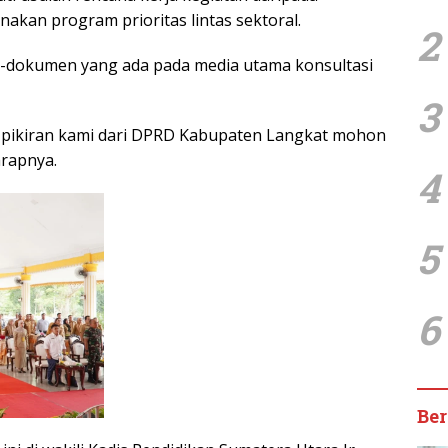
kan program prioritas lintas sektoral.
2
n-dokumen yang ada pada media utama konsultasi
3
pikiran kami dari DPRD Kabupaten Langkat mohon
arapnya.
4
5
6
Ber