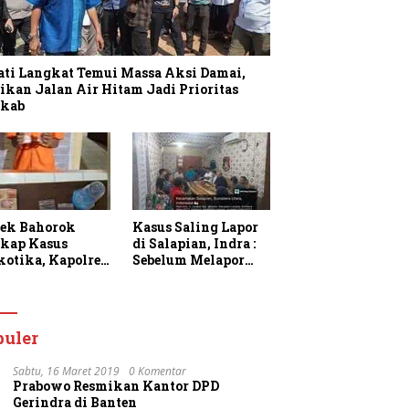
ati Langkat Temui Massa Aksi Damai,
ikan Jalan Air Hitam Jadi Prioritas
kab
sek Bahorok
Kasus Saling Lapor
kap Kasus
di Salapian, Indra :
kotika, Kapolres
Sebelum Melapor
gkat Apresiasi
Saya Sudah
rja Personel dan
Berulang Kali
k Masyarakat
Menawarkan
faatkan
Perdamaian Namun
puler
anan 110
Ditolak
Sabtu, 16 Maret 2019
0 Komentar
Prabowo Resmikan Kantor DPD
Gerindra di Banten