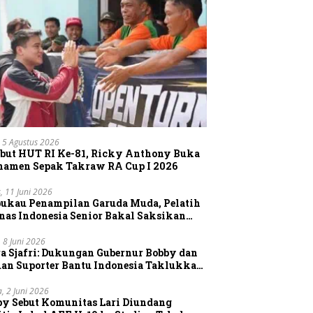
 5 Agustus 2026
but HUT RI Ke-81, Ricky Anthony Buka
namen Sepak Takraw RA Cup I 2026
, 11 Juni 2026
pukau Penampilan Garuda Muda, Pelatih
nas Indonesia Senior Bakal Saksikan
gsung Aksi Timnas U-19
, 8 Juni 2026
a Sjafri: Dukungan Gubernur Bobby dan
uan Suporter Bantu Indonesia Taklukkan
tnam
a, 2 Juni 2026
by Sebut Komunitas Lari Diundang