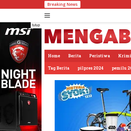
Langsung
Breaking News
PDIP Somasi KWP Soal
ke
konten
tutup
Home
Berita
Peristiwa
Krimi
Tag Berita
pilpres 2024
pemilu 2