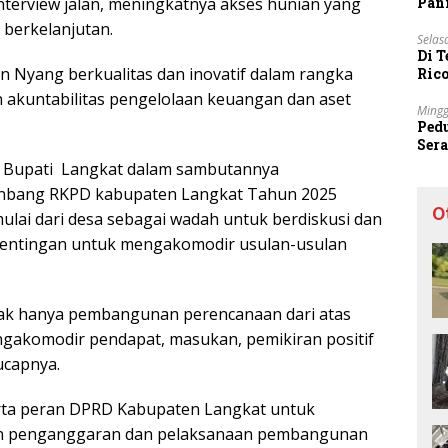
Pani
nterview jalan, meningkatnya akses hunian yang
 berkelanjutan.
Selas
Di 
an Nyang berkualitas dan inovatif dalam rangka
Ric
Sta
akuntabilitas pengelolaan keuangan dan aset
Mingg
Ped
Ser
Sec
PJ. Bupati Langkat dalam sambutannya
nbang RKPD kabupaten Langkat Tahun 2025
O
lai dari desa sebagai wadah untuk berdiskusi dan
pentingan untuk mengakomodir usulan-usulan
ak hanya pembangunan perencanaan dari atas
gakomodir pendapat, masukan, pemikiran positif
ucapnya.
rta peran DPRD Kabupaten Langkat untuk
an penganggaran dan pelaksanaan pembangunan