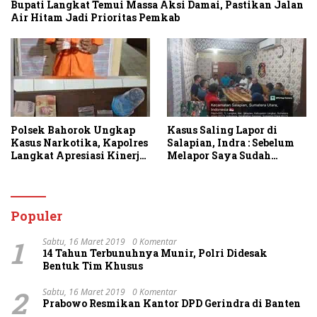
Bupati Langkat Temui Massa Aksi Damai, Pastikan Jalan
Air Hitam Jadi Prioritas Pemkab
Polsek Bahorok Ungkap
Kasus Saling Lapor di
Kasus Narkotika, Kapolres
Salapian, Indra : Sebelum
Langkat Apresiasi Kinerja
Melapor Saya Sudah
Personel dan Ajak
Berulang Kali
Masyarakat Manfaatkan
Menawarkan Perdamaian
Layanan 110
Namun Ditolak
Populer
1
Sabtu, 16 Maret 2019
0 Komentar
14 Tahun Terbunuhnya Munir, Polri Didesak
Bentuk Tim Khusus
2
Sabtu, 16 Maret 2019
0 Komentar
Prabowo Resmikan Kantor DPD Gerindra di Banten