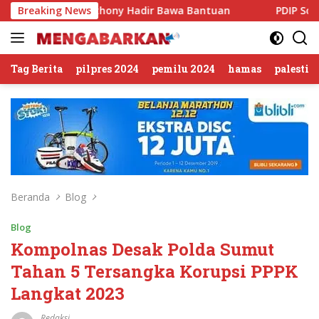
Langsung
icky Anthony Hadir Bawa Bantuan
Breaking News
PDIP Somasi KWP Soal
ke
konten
Tag Berita
pilpres 2024
pemilu 2024
hamas
palestin
Beranda
Blog
Blog
Kompolnas Desak Polda Sumut
Tahan 5 Tersangka Korupsi PPPK
Langkat 2023
Redaksi