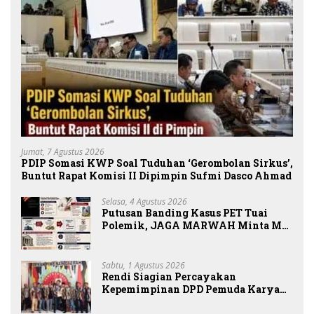
Jumat, 7 Agustus 2026
PDIP Somasi KWP Soal Tuduhan ‘Gerombolan Sirkus’,
Buntut Rapat Komisi II Dipimpin Sufmi Dasco Ahmad
Selasa, 4 Agustus 2026
Putusan Banding Kasus PET Tuai
Polemik, JAGA MARWAH Minta MA
Periksa Peran Bakrie Group
Sabtu, 1 Agustus 2026
Rendi Siagian Percayakan
Kepemimpinan DPD Pemuda Karya
Nasional Kota Medan kepada Josef