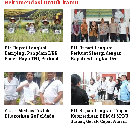
Rekomendasi untuk kamu
Plt. Bupati Langkat
Plt. Bupati Langkat
Dampingi Pangdam I/BB
Perkuat Sinergi dengan
Panen Raya TNI, Perkuat
Kapolres Langkat Demi
Swasembada Pangan
Kamtibmas dan
Pembangunan
Akun Medsos Tiktok
Plt. Bupati Langkat Tinjau
Dilaporkan Ke PoldaSu
Ketersediaan BBM di SPBU
Stabat, Gerak Cepat Atasi
Antrean BBM di Langkat