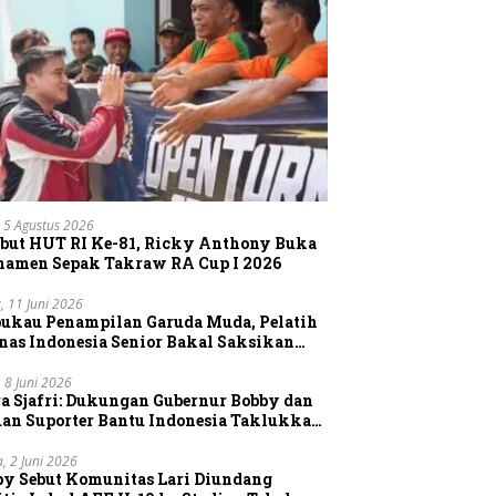
 5 Agustus 2026
but HUT RI Ke-81, Ricky Anthony Buka
namen Sepak Takraw RA Cup I 2026
, 11 Juni 2026
pukau Penampilan Garuda Muda, Pelatih
nas Indonesia Senior Bakal Saksikan
gsung Aksi Timnas U-19
, 8 Juni 2026
a Sjafri: Dukungan Gubernur Bobby dan
uan Suporter Bantu Indonesia Taklukkan
tnam
a, 2 Juni 2026
by Sebut Komunitas Lari Diundang