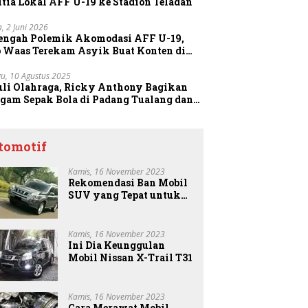
tia Lokal AFF U-19 ke Stadion Teladan
a, 2 Juni 2026
Tengah Polemik Akomodasi AFF U-19,
o Waas Terekam Asyik Buat Konten di
dion
u, 10 Agustus 2025
uli Olahraga, Ricky Anthony Bagikan
agam Sepak Bola di Padang Tualang dan
anggang
tomotif
Kamis, 16 November 2023
Rekomendasi Ban Mobil
SUV yang Tepat untuk
Anda
Kamis, 16 November 2023
Ini Dia Keunggulan
Mobil Nissan X-Trail T31
Kamis, 16 November 2023
Cara Merawat Mobil