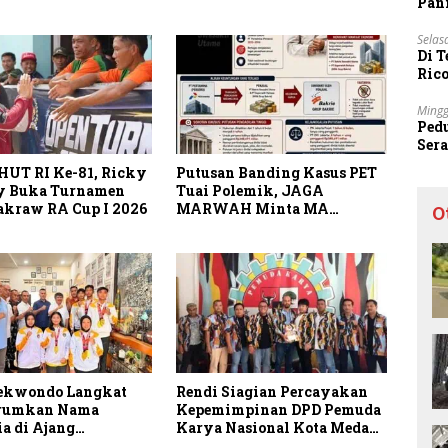
Pani
Selas
Di 
Ric
Sta
Mingg
Ped
Ser
Sec
HUT RI Ke-81, Ricky
Putusan Banding Kasus PET
y Buka Turnamen
Tuai Polemik, JAGA
akraw RA Cup I 2026
MARWAH Minta MA
O
Periksa Peran Bakrie Group
aekwondo Langkat
Rendi Siagian Percayakan
arumkan Nama
Kepemimpinan DPD Pemuda
a di Ajang
Karya Nasional Kota Medan
sional G2 Asian
kepada Josef Sembiring