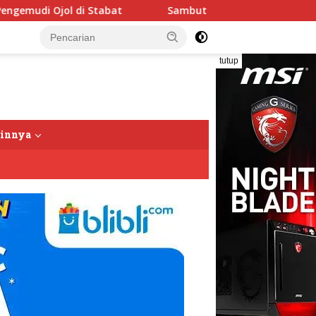
tabat
Sambut HUT RI Ke-81, Ricky Anthony Buka Turna
tutup
ainnya