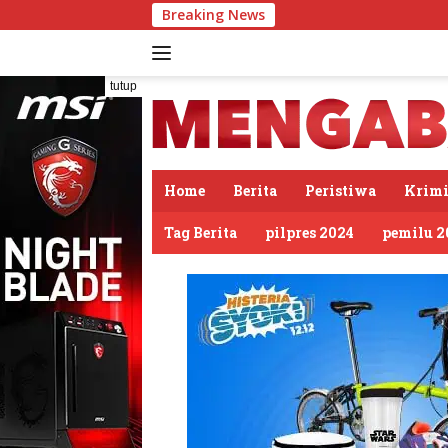
Langsung
Breaking News
Jalin 
ke
konten
tutup
Home
Berita
Peristiwa
Krimi
Tag Berita
pilpres 2024
pemilu 2