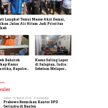
ati Langkat Temui Massa Aksi Damai,
ikan Jalan Air Hitam Jadi Prioritas
kab
sek Bahorok
Kasus Saling Lapor
kap Kasus
di Salapian, Indra :
kotika, Kapolres
Sebelum Melapor
gkat Apresiasi
Saya Sudah
rja Personel dan
Berulang Kali
k Masyarakat
Menawarkan
faatkan
Perdamaian Namun
puler
anan 110
Ditolak
Sabtu, 16 Maret 2019
0 Komentar
Prabowo Resmikan Kantor DPD
Gerindra di Banten