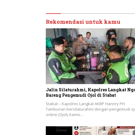
Rekomendasi untuk kamu
Jalin Silaturahmi, Kapolres Langkat Ng
Bareng Pengemudi Ojol di Stabat
Stabat – Kapolres Langkat AKBP Hannry PH
Tambunan bersilaturahmi dengan pengemudi oj
online (Ojol), Kamis…