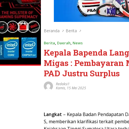
Beranda
Berita
Berita
,
Daerah
,
News
Kepala Bapenda Langk
Migas : Pembayaran 
PAD Justru Surplus
Redaksi1
Kamis, 15 Mei 2025
Langkat
– Kepala Badan Pendapatan Da
S, memberikan klarifikasi terkait pem
Kejaksaan Tinggi Sumatera Utara terha