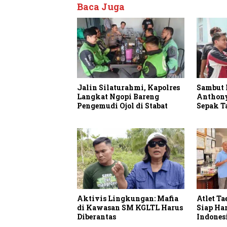
Baca Juga
Jalin Silaturahmi, Kapolres
Sambut 
Langkat Ngopi Bareng
Anthon
Pengemudi Ojol di Stabat
Sepak T
Aktivis Lingkungan: Mafia
Atlet T
di Kawasan SM KGLTL Harus
Siap H
Diberantas
Indonesi
Interna