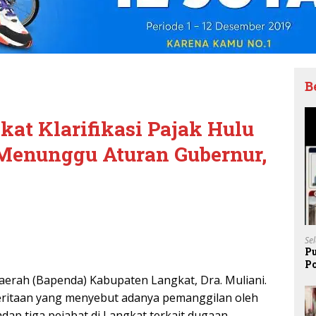
B
at Klarifikasi Pajak Hulu
Menunggu Aturan Gubernur,
Se
P
P
Pe
erah (Bapenda) Kabupaten Langkat, Dra. Muliani.
beritaan yang menyebut adanya pemanggilan oleh
dap tiga pejabat di Langkat terkait dugaan