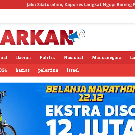
Silaturahmi, Kapolres Langkat Ngopi Bareng Pengemudi Ojol di S
nal
Daerah
Politik
Nasional
Mancanegara
L
024
hamas
palestina
israel