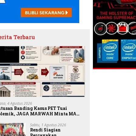
erita Terbaru
lasa, 4 Agustus 2026
utusan Banding Kasus PET Tuai
olemik, JAGA MARWAH Minta MA
riksa Peran Bakrie Group
Sabtu, 1 Agustus 2026
Rendi Siagian
Percayakan