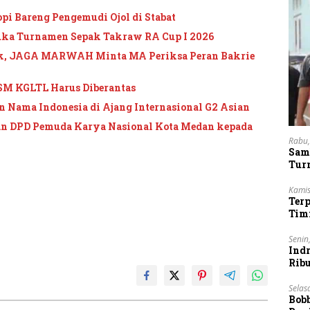
pi Bareng Pengemudi Ojol di Stabat
uka Turnamen Sepak Takraw RA Cup I 2026
ik, JAGA MARWAH Minta MA Periksa Peran Bakrie
SM KGLTL Harus Diberantas
 Nama Indonesia di Ajang Internasional G2 Asian
n DPD Pemuda Karya Nasional Kota Medan kepada
Rabu,
Sam
Tur
Kamis
Ter
Tim
Lan
Senin
Indr
Rib
Vie
Selas
Bob