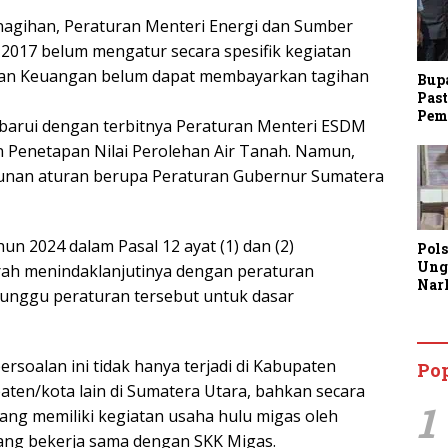
agihan, Peraturan Menteri Energi dan Sumber
017 belum mengatur secara spesifik kegiatan
ian Keuangan belum dapat membayarkan tagihan
Bup
Past
Pem
iperbarui dengan terbitnya Peraturan Menteri ESDM
Penetapan Nilai Perolehan Air Tanah. Namun,
unan aturan berupa Peraturan Gubernur Sumatera
 2024 dalam Pasal 12 ayat (1) dan (2)
Pol
Ung
ah menindaklanjutinya dengan peraturan
Nar
enunggu peraturan tersebut untuk dasar
Lan
Kine
Aja
Man
rsoalan ini tidak hanya terjadi di Kabupaten
Po
Lay
paten/kota lain di Sumatera Utara, bahkan secara
1
ang memiliki kegiatan usaha hulu migas oleh
yang bekerja sama dengan SKK Migas.