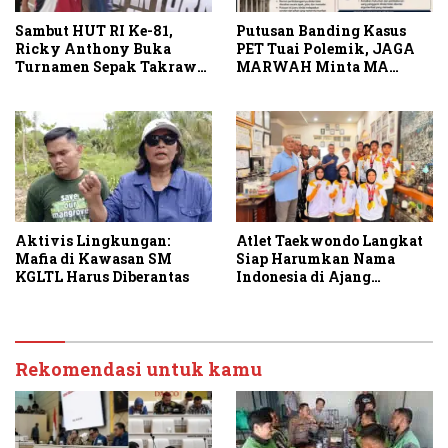
Sambut HUT RI Ke-81,
Putusan Banding Kasus
Ricky Anthony Buka
PET Tuai Polemik, JAGA
Turnamen Sepak Takraw
MARWAH Minta MA
RA Cup I 2026
Periksa Peran Bakrie
Group
Atlet Taekwondo Langkat
Aktivis Lingkungan:
Siap Harumkan Nama
Mafia di Kawasan SM
Indonesia di Ajang
KGLTL Harus Diberantas
Internasional G2 Asian
Rekomendasi untuk kamu