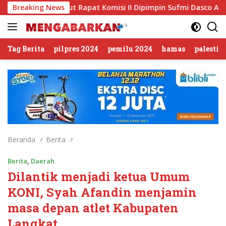
Langsung
untut Rapat Komisi II Dipimpin Sufmi Dasco Ahmad
Breaking News
Jal
ke
konten
Tag Berita
pilpres 2024
pemilu 2024
hamas
palestin
Beranda
Berita
Berita
,
Daerah
Dilantik menjadi ketua Umum
KONI, Syah Afandin menjamin
masa depan atlet Kabupaten
Langkat