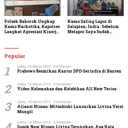
Polsek Bahorok Ungkap
Kasus Saling Lapor di
Kasus Narkotika, Kapolres
Salapian, Indra : Sebelum
Langkat Apresiasi Kinerja
Melapor Saya Sudah
Personel dan Ajak
Berulang Kali
Masyarakat Manfaatkan
Menawarkan Perdamaian
Layanan 110
Namun Ditolak
Populer
1
Sabtu, 16 Maret 2019
0 Komentar
Prabowo Resmikan Kantor DPD Gerindra di Banten
2
Sabtu, 16 Maret 2019
0 Komentar
Video: Kelemahan dan Kelebihan All New Terios
3
Sabtu, 16 Maret 2019
0 Komentar
Aliansi Nissan-Mitsubishi Luncurkan Livina Versi
Mungil
4
Sabtu, 16 Maret 2019
0 Komentar
Sosok New Nissan Livina Terungkap, Apa Kata