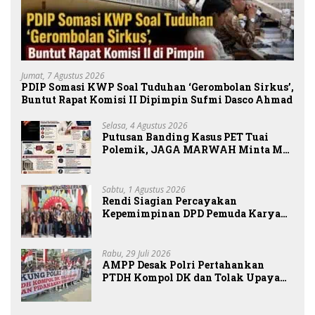
Jumat, 7 Agustus 2026
PDIP Somasi KWP Soal Tuduhan ‘Gerombolan Sirkus’,
Buntut Rapat Komisi II Dipimpin Sufmi Dasco Ahmad
Selasa, 4 Agustus 2026
Putusan Banding Kasus PET Tuai
Polemik, JAGA MARWAH Minta MA
Periksa Peran Bakrie Group
Sabtu, 1 Agustus 2026
Rendi Siagian Percayakan
Kepemimpinan DPD Pemuda Karya
Nasional Kota Medan kepada Josef
Sembiring
Rabu, 29 Juli 2026
AMPP Desak Polri Pertahankan
PTDH Kompol DK dan Tolak Upaya
Banding