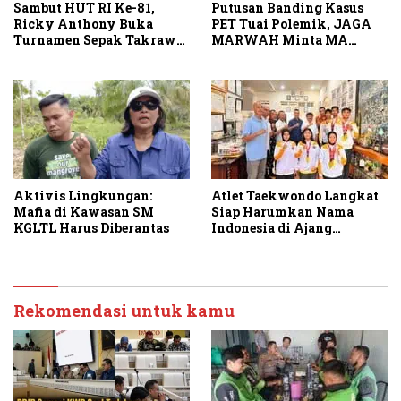
Sambut HUT RI Ke-81,
Putusan Banding Kasus
Ricky Anthony Buka
PET Tuai Polemik, JAGA
Turnamen Sepak Takraw
MARWAH Minta MA
RA Cup I 2026
Periksa Peran Bakrie
Group
Aktivis Lingkungan:
Atlet Taekwondo Langkat
Mafia di Kawasan SM
Siap Harumkan Nama
KGLTL Harus Diberantas
Indonesia di Ajang
Internasional G2 Asian
Rekomendasi untuk kamu