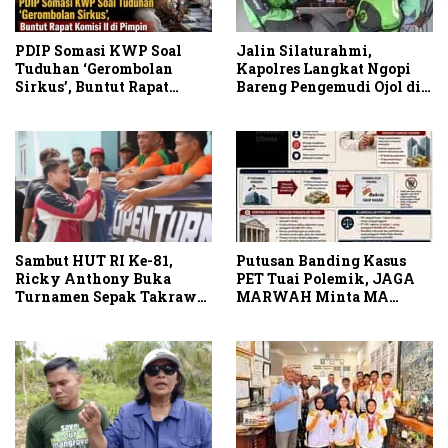
PDIP Somasi KWP Soal
Jalin Silaturahmi,
Tuduhan ‘Gerombolan
Kapolres Langkat Ngopi
Sirkus’, Buntut Rapat
Bareng Pengemudi Ojol di
Komisi II Dipimpin Sufmi
Stabat
Dasco Ahmad
Sambut HUT RI Ke-81,
Putusan Banding Kasus
Ricky Anthony Buka
PET Tuai Polemik, JAGA
Turnamen Sepak Takraw
MARWAH Minta MA
RA Cup I 2026
Periksa Peran Bakrie
Group