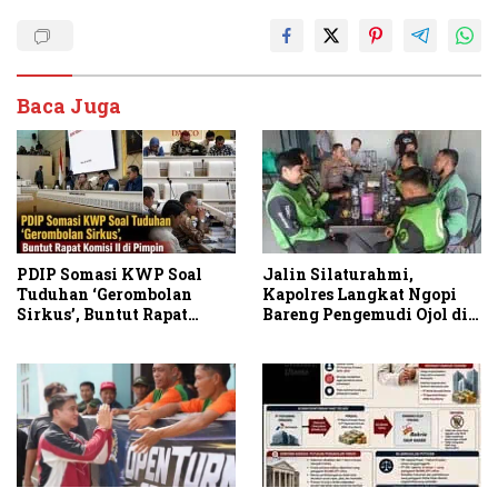
Baca Juga
PDIP Somasi KWP Soal
Jalin Silaturahmi,
Tuduhan ‘Gerombolan
Kapolres Langkat Ngopi
Sirkus’, Buntut Rapat
Bareng Pengemudi Ojol di
Komisi II Dipimpin Sufmi
Stabat
Dasco Ahmad