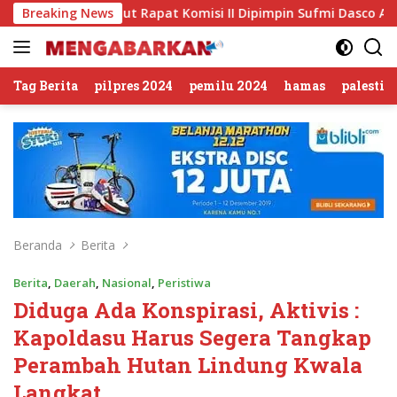
Langsung
’, Buntut Rapat Komisi II Dipimpin Sufmi Dasco Ahmad
Breaking News
ke
konten
Tag Berita
pilpres 2024
pemilu 2024
hamas
palestin
Beranda
Berita
Berita
,
Daerah
,
Nasional
,
Peristiwa
Diduga Ada Konspirasi, Aktivis :
Kapoldasu Harus Segera Tangkap
Perambah Hutan Lindung Kwala
Langkat