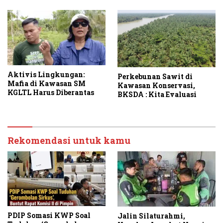
Group
Aktivis Lingkungan:
Perkebunan Sawit di
Mafia di Kawasan SM
Kawasan Konservasi,
KGLTL Harus Diberantas
BKSDA : Kita Evaluasi
Rekomendasi untuk kamu
PDIP Somasi KWP Soal
Jalin Silaturahmi,