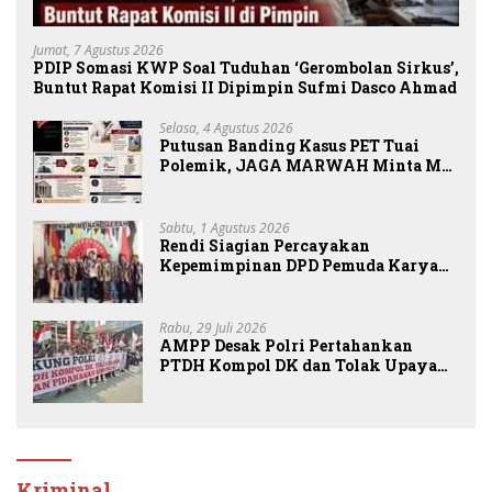
Jumat, 7 Agustus 2026
PDIP Somasi KWP Soal Tuduhan ‘Gerombolan Sirkus’,
Buntut Rapat Komisi II Dipimpin Sufmi Dasco Ahmad
Selasa, 4 Agustus 2026
Putusan Banding Kasus PET Tuai
Polemik, JAGA MARWAH Minta MA
Periksa Peran Bakrie Group
Sabtu, 1 Agustus 2026
Rendi Siagian Percayakan
Kepemimpinan DPD Pemuda Karya
Nasional Kota Medan kepada Josef
Sembiring
Rabu, 29 Juli 2026
AMPP Desak Polri Pertahankan
PTDH Kompol DK dan Tolak Upaya
Banding
Kriminal