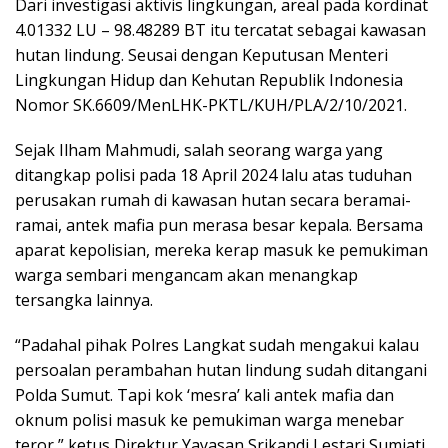
Dari investigasi aktivis lingkungan, areal pada kordinat
4.01332 LU – 98.48289 BT itu tercatat sebagai kawasan
hutan lindung. Seusai dengan Keputusan Menteri
Lingkungan Hidup dan Kehutan Republik Indonesia
Nomor SK.6609/MenLHK-PKTL/KUH/PLA/2/10/2021.
Sejak Ilham Mahmudi, salah seorang warga yang
ditangkap polisi pada 18 April 2024 lalu atas tuduhan
perusakan rumah di kawasan hutan secara beramai-
ramai, antek mafia pun merasa besar kepala. Bersama
aparat kepolisian, mereka kerap masuk ke pemukiman
warga sembari mengancam akan menangkap
tersangka lainnya.
“Padahal pihak Polres Langkat sudah mengakui kalau
persoalan perambahan hutan lindung sudah ditangani
Polda Sumut. Tapi kok ‘mesra’ kali antek mafia dan
oknum polisi masuk ke pemukiman warga menebar
teror,” ketus Direktur Yayasan Srikandi Lestari Sumiati