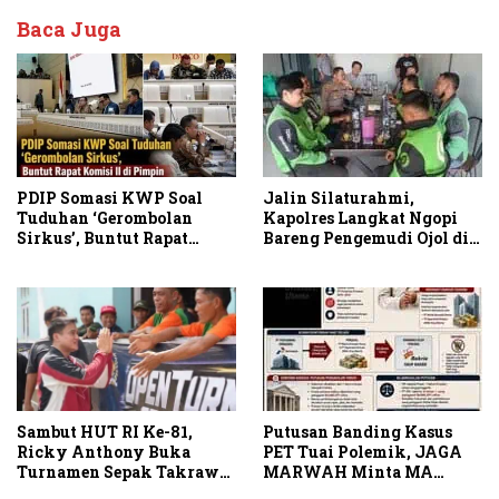
Baca Juga
PDIP Somasi KWP Soal
Jalin Silaturahmi,
Tuduhan ‘Gerombolan
Kapolres Langkat Ngopi
Sirkus’, Buntut Rapat
Bareng Pengemudi Ojol di
Komisi II Dipimpin Sufmi
Stabat
Dasco Ahmad
Sambut HUT RI Ke-81,
Putusan Banding Kasus
Ricky Anthony Buka
PET Tuai Polemik, JAGA
Turnamen Sepak Takraw
MARWAH Minta MA
RA Cup I 2026
Periksa Peran Bakrie