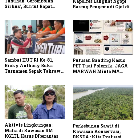
Tuduhan ‘Gerombolan
Kapolres Langkat Ngopi
Sirkus’, Buntut Rapat
Bareng Pengemudi Ojol di
Komisi II Dipimpin Sufmi
Stabat
Dasco Ahmad
Sambut HUT RI Ke-81,
Putusan Banding Kasus
Ricky Anthony Buka
PET Tuai Polemik, JAGA
Turnamen Sepak Takraw
MARWAH Minta MA
RA Cup I 2026
Periksa Peran Bakrie
Group
Aktivis Lingkungan:
Perkebunan Sawit di
Mafia di Kawasan SM
Kawasan Konservasi,
KGLTL Harus Diberantas
BKSDA : Kita Evaluasi