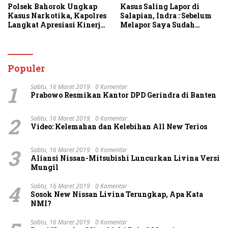
Polsek Bahorok Ungkap
Kasus Saling Lapor di
Kasus Narkotika, Kapolres
Salapian, Indra : Sebelum
Langkat Apresiasi Kinerja
Melapor Saya Sudah
Personel dan Ajak
Berulang Kali
Masyarakat Manfaatkan
Menawarkan Perdamaian
Layanan 110
Namun Ditolak
Populer
1
Sabtu, 16 Maret 2019
0 Komentar
Prabowo Resmikan Kantor DPD Gerindra di Banten
2
Sabtu, 16 Maret 2019
0 Komentar
Video: Kelemahan dan Kelebihan All New Terios
3
Sabtu, 16 Maret 2019
0 Komentar
Aliansi Nissan-Mitsubishi Luncurkan Livina Versi
Mungil
4
Sabtu, 16 Maret 2019
0 Komentar
Sosok New Nissan Livina Terungkap, Apa Kata
NMI?
Sabtu, 16 Maret 2019
0 Komentar