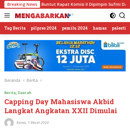
Langsung
rkus’, Buntut Rapat Komisi II Dipimpin Sufmi Dasco Ahmad
Breaking News
ke
konten
Tag Berita
pilpres 2024
pemilu 2024
hamas
palestin
Beranda
Berita
Berita
,
Daerah
Capping Day Mahasiswa Akbid
Langkat Angkatan XXII Dimulai
Kamis, 7 Maret 2024