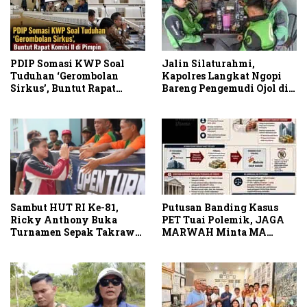
PDIP Somasi KWP Soal
Jalin Silaturahmi,
Tuduhan ‘Gerombolan
Kapolres Langkat Ngopi
Sirkus’, Buntut Rapat
Bareng Pengemudi Ojol di
Komisi II Dipimpin Sufmi
Stabat
Dasco Ahmad
Sambut HUT RI Ke-81,
Putusan Banding Kasus
Ricky Anthony Buka
PET Tuai Polemik, JAGA
Turnamen Sepak Takraw
MARWAH Minta MA
RA Cup I 2026
Periksa Peran Bakrie
Group