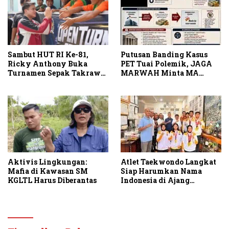
Sambut HUT RI Ke-81,
Putusan Banding Kasus
Ricky Anthony Buka
PET Tuai Polemik, JAGA
Turnamen Sepak Takraw
MARWAH Minta MA
RA Cup I 2026
Periksa Peran Bakrie
Group
Aktivis Lingkungan:
Atlet Taekwondo Langkat
Mafia di Kawasan SM
Siap Harumkan Nama
KGLTL Harus Diberantas
Indonesia di Ajang
Internasional G2 Asian