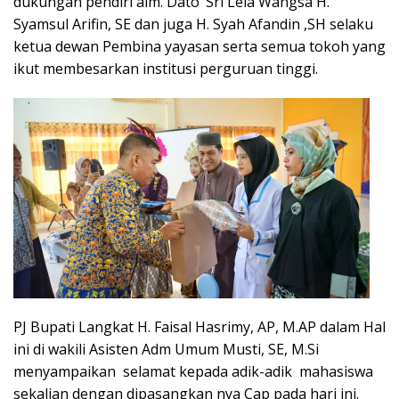
dukungan pendiri alm. Dato’ Sri Lela Wangsa H.
Syamsul Arifin, SE dan juga H. Syah Afandin ,SH selaku
ketua dewan Pembina yayasan serta semua tokoh yang
ikut membesarkan institusi perguruan tinggi.
PJ Bupati Langkat H. Faisal Hasrimy, AP, M.AP dalam Hal
ini di wakili Asisten Adm Umum Musti, SE, M.Si
menyampaikan selamat kepada adik-adik mahasiswa
sekalian dengan dipasangkan nya Cap pada hari ini.