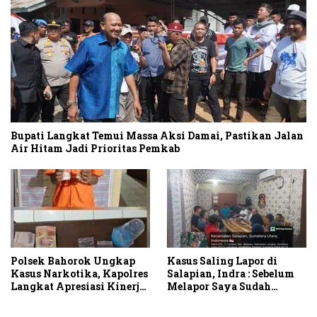
Bupati Langkat Temui Massa Aksi Damai, Pastikan Jalan
Air Hitam Jadi Prioritas Pemkab
Polsek Bahorok Ungkap
Kasus Saling Lapor di
Kasus Narkotika, Kapolres
Salapian, Indra : Sebelum
Langkat Apresiasi Kinerja
Melapor Saya Sudah
Personel dan Ajak
Berulang Kali
Masyarakat Manfaatkan
Menawarkan Perdamaian