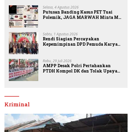
Selasa, 4 Agustus 2026
Putusan Banding Kasus PET Tuai
Polemik, JAGA MARWAH Minta MA
Periksa Peran Bakrie Group
Sabtu, 1 Agustus 2026
Rendi Siagian Percayakan
Kepemimpinan DPD Pemuda Karya
Nasional Kota Medan kepada Josef
Sembiring
Rabu, 29 Juli 2026
AMPP Desak Polri Pertahankan
PTDH Kompol DK dan Tolak Upaya
Banding
Kriminal