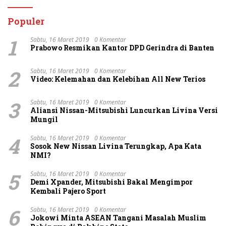
Layanan 110
Namun Ditolak
Populer
1
Sabtu, 16 Maret 2019
0 Komentar
Prabowo Resmikan Kantor DPD Gerindra di Banten
2
Sabtu, 16 Maret 2019
0 Komentar
Video: Kelemahan dan Kelebihan All New Terios
3
Sabtu, 16 Maret 2019
0 Komentar
Aliansi Nissan-Mitsubishi Luncurkan Livina Versi
Mungil
4
Sabtu, 16 Maret 2019
0 Komentar
Sosok New Nissan Livina Terungkap, Apa Kata
NMI?
5
Sabtu, 16 Maret 2019
0 Komentar
Demi Xpander, Mitsubishi Bakal Mengimpor
Kembali Pajero Sport
6
Sabtu, 16 Maret 2019
0 Komentar
Jokowi Minta ASEAN Tangani Masalah Muslim