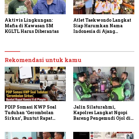
Aktivis Lingkungan:
Atlet Taekwondo Langkat
Mafia di Kawasan SM
Siap Harumkan Nama
KGLTL Harus Diberantas
Indonesia di Ajang
Internasional G2 Asian
Rekomendasi untuk kamu
PDIP Somasi KWP Soal
Jalin Silaturahmi,
Tuduhan ‘Gerombolan
Kapolres Langkat Ngopi
Sirkus’, Buntut Rapat
Bareng Pengemudi Ojol di
Komisi II Dipimpin Sufmi
Stabat
Dasco Ahmad