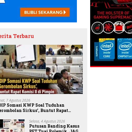
erita Terbaru
mat, 7 Agustus 2026
DIP Somasi KWP Soal Tuduhan
erombolan Sirkus’, Buntut Rapat
omisi II Dipimpin Sufmi Dasco Ahmad
Selasa, 4 Agustus 2026
Putusan Banding Kasus
PET Tuai Polemik, JAGA