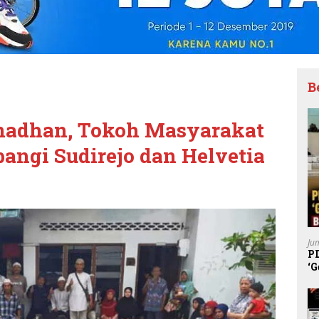
B
madhan, Tokoh Masyarakat
angi Sudirejo dan Helvetia
Ju
P
‘G
K