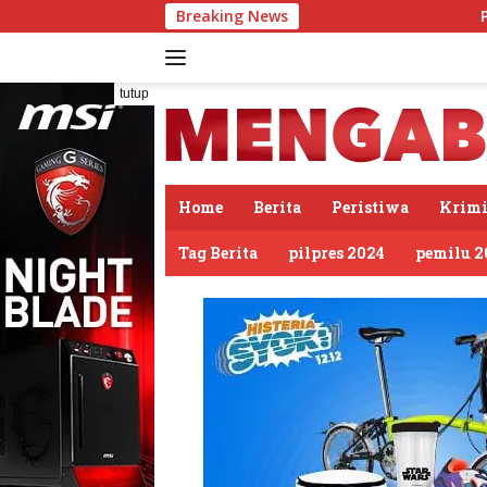
Langsung
Breaking News
PDIP Somasi KWP So
ke
konten
tutup
Home
Berita
Peristiwa
Krimi
Tag Berita
pilpres 2024
pemilu 2