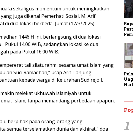
uafa sekaligus momentum untuk meningkatkan
ang juga dikenal Pemerhati Sosial, M. Arif
l di dua lokasi berbeda, Jumat (17/3/2025).
Bup
Past
Pem
madhan 1446 H ini, berlangsung di dua lokasi.
 I Pukul 14.00 WIB, sedangkan lokasi ke dua
ngah pada Pukul 16.00 WIB.
mempererat tali silaturahmi sesama umat Islam yang
bulan Suci Ramadhan,” ucap Arif Tanjung
Pol
Ung
antuan kepada warga di Kelurahan Sudirejo I.
Nar
Lan
 semakin melekat ukhuwah islamiyah untuk
Kine
 umat Islam, tanpa memandang perbedaan apapun,
Aja
Man
Po
Lay
1
lalu berpihak pada orang-orang yang
ta semua terselamatkan dunia dan akhirat,” doa