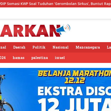
al Tuduhan ‘Gerombolan Sirkus’, Buntut Rapat Komisi II Dipim
nal
Daerah
Politik
Nasional
Mancanegara
L
024
hamas
palestina
israel