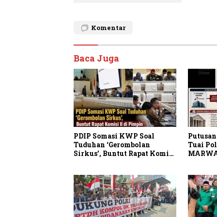
Komentar
Baca Juga
PDIP Somasi KWP Soal
Putusan
Tuduhan ‘Gerombolan
Tuai Po
Sirkus’, Buntut Rapat Komisi
MARWA
II Dipimpin Sufmi Dasco
Periksa
Ahmad