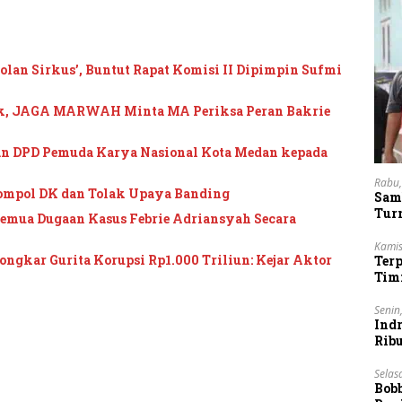
an Sirkus’, Buntut Rapat Komisi II Dipimpin Sufmi
ik, JAGA MARWAH Minta MA Periksa Peran Bakrie
n DPD Pemuda Karya Nasional Kota Medan kepada
Rabu,
ompol DK dan Tolak Upaya Banding
Sam
Tur
mua Dugaan Kasus Febrie Adriansyah Secara
Kamis
gkar Gurita Korupsi Rp1.000 Triliun: Kejar Aktor
Ter
Tim
Lan
Senin
Indr
Rib
Vie
Selas
Bob