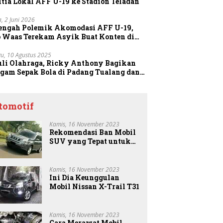
tia Lokal AFF U-19 ke Stadion Teladan
a, 2 Juni 2026
Tengah Polemik Akomodasi AFF U-19,
o Waas Terekam Asyik Buat Konten di
dion
u, 10 Agustus 2025
uli Olahraga, Ricky Anthony Bagikan
agam Sepak Bola di Padang Tualang dan
anggang
tomotif
Kamis, 16 November 2023
Rekomendasi Ban Mobil
SUV yang Tepat untuk
Anda
Kamis, 16 November 2023
Ini Dia Keunggulan
Mobil Nissan X-Trail T31
Kamis, 16 November 2023
Cara Merawat Mobil