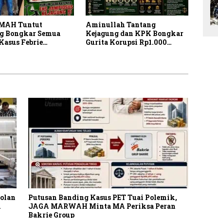
MAH Tuntut
Aminullah Tantang
g Bongkar Semua
Kejagung dan KPK Bongkar
Kasus Febrie
Gurita Korupsi Rp1.000
yah Secara
Triliun: Kejar Aktor
ran
Intelektual dan
Jaringannya!
olan
Putusan Banding Kasus PET Tuai Polemik,
n
JAGA MARWAH Minta MA Periksa Peran
Bakrie Group