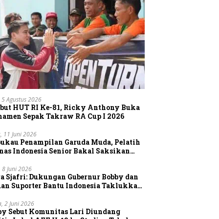
 5 Agustus 2026
but HUT RI Ke-81, Ricky Anthony Buka
namen Sepak Takraw RA Cup I 2026
, 11 Juni 2026
pukau Penampilan Garuda Muda, Pelatih
nas Indonesia Senior Bakal Saksikan
gsung Aksi Timnas U-19
, 8 Juni 2026
a Sjafri: Dukungan Gubernur Bobby dan
uan Suporter Bantu Indonesia Taklukkan
tnam
a, 2 Juni 2026
by Sebut Komunitas Lari Diundang