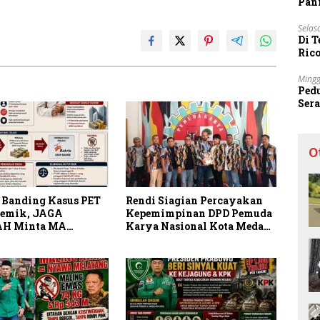
Pani
Selas
Di 
Ric
Sta
Mingg
Ped
Ser
Sec
O
 Banding Kasus PET
Rendi Siagian Percayakan
lemik, JAGA
Kepemimpinan DPD Pemuda
H Minta MA
Karya Nasional Kota Medan
 Peran Bakrie Group
kepada Josef Sembiring