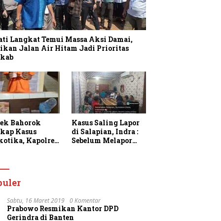
ati Langkat Temui Massa Aksi Damai,
ikan Jalan Air Hitam Jadi Prioritas
kab
sek Bahorok
Kasus Saling Lapor
kap Kasus
di Salapian, Indra :
kotika, Kapolres
Sebelum Melapor
gkat Apresiasi
Saya Sudah
rja Personel dan
Berulang Kali
k Masyarakat
Menawarkan
faatkan
Perdamaian Namun
puler
anan 110
Ditolak
Sabtu, 16 Maret 2019
0 Komentar
Prabowo Resmikan Kantor DPD
Gerindra di Banten