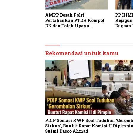
AMPP Desak Polri
PP HIM
Pertahankan PTDH Kompol
Kejagun
DK dan Tolak Upaya
Dugaan 
Banding
Adrians
Transpa
Rekomendasi untuk kamu
PDIP Somasi KWP Soal Tuduhan ‘Geromb
Sirkus’, Buntut Rapat Komisi II Dipimpi
Sufmi Dasco Ahmad