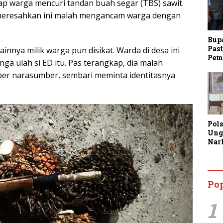
kap warga mencuri tandan buah segar (TBS) sawit.
meresahkan ini malah mengancam warga dengan
Bup
Past
innya milik warga pun disikat. Warda di desa ini
Pem
a ulah si ED itu. Pas terangkap, dia malah
er narasumber, sembari meminta identitasnya
Pol
Ung
Nar
Lan
Kine
Aja
Man
Po
Lay
1