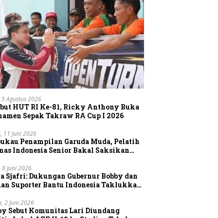
 5 Agustus 2026
but HUT RI Ke-81, Ricky Anthony Buka
namen Sepak Takraw RA Cup I 2026
, 11 Juni 2026
pukau Penampilan Garuda Muda, Pelatih
nas Indonesia Senior Bakal Saksikan
gsung Aksi Timnas U-19
, 8 Juni 2026
a Sjafri: Dukungan Gubernur Bobby dan
uan Suporter Bantu Indonesia Taklukkan
tnam
a, 2 Juni 2026
by Sebut Komunitas Lari Diundang