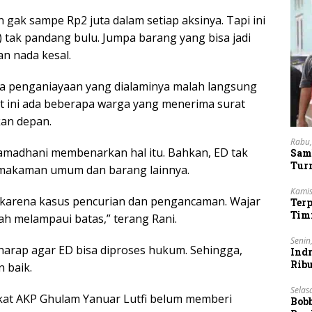
gak sampe Rp2 juta dalam setiap aksinya. Tapi ini
 tak pandang bulu. Jumpa barang yang bisa jadi
an nada kesal.
iwa penganiayaan yang dialaminya malah langsung
aat ini ada beberapa warga yang menerima surat
kan depan.
Rabu,
amadhani membenarkan hal itu. Bahkan, ED tak
Sam
Tur
emakaman umum dan barang lainnya.
Kamis
 karena kasus pencurian dan pengancaman. Wajar
Ter
Tim
h melampaui batas,” terang Rani.
Lan
Senin
arap agar ED bisa diproses hukum. Sehingga,
Indr
Rib
n baik.
Vie
Selas
kat AKP Ghulam Yanuar Lutfi belum memberi
Bob