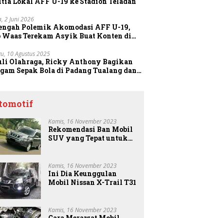
tia Lokal AFF U-19 ke Stadion Teladan
a, 2 Juni 2026
Tengah Polemik Akomodasi AFF U-19,
o Waas Terekam Asyik Buat Konten di
dion
u, 10 Agustus 2025
uli Olahraga, Ricky Anthony Bagikan
agam Sepak Bola di Padang Tualang dan
anggang
tomotif
Kamis, 16 November 2023
Rekomendasi Ban Mobil
SUV yang Tepat untuk
Anda
Kamis, 16 November 2023
Ini Dia Keunggulan
Mobil Nissan X-Trail T31
Kamis, 16 November 2023
Cara Merawat Mobil