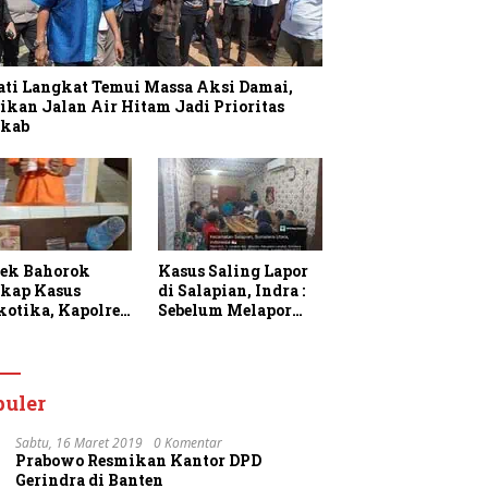
ati Langkat Temui Massa Aksi Damai,
ikan Jalan Air Hitam Jadi Prioritas
kab
sek Bahorok
Kasus Saling Lapor
kap Kasus
di Salapian, Indra :
kotika, Kapolres
Sebelum Melapor
gkat Apresiasi
Saya Sudah
rja Personel dan
Berulang Kali
k Masyarakat
Menawarkan
faatkan
Perdamaian Namun
puler
anan 110
Ditolak
Sabtu, 16 Maret 2019
0 Komentar
Prabowo Resmikan Kantor DPD
Gerindra di Banten