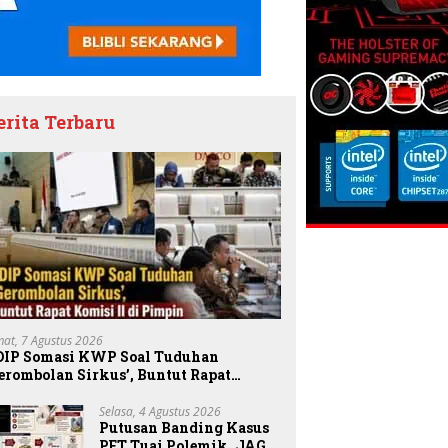
erita Terbaru
mat, 7 Agustus 2026
DIP Somasi KWP Soal Tuduhan
erombolan Sirkus’, Buntut Rapat
omisi II Dipimpin Sufmi Dasco Ahmad
Selasa, 4 Agustus 2026
Putusan Banding Kasus
PET Tuai Polemik, JAGA