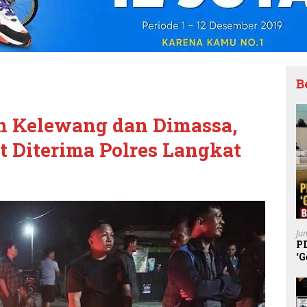
B
 Kelewang dan Dimassa,
 Diterima Polres Langkat
Ju
P
‘G
K