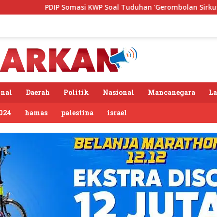
i KWP Soal Tuduhan ‘Gerombolan Sirkus’, Buntut Rapat Komisi 
nal
Daerah
Politik
Nasional
Mancanegara
L
024
hamas
palestina
israel