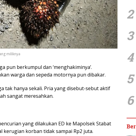
2
3
4
ang miliknya
ga pun berkumpul dan ‘menghakiminya’.
5
nkan warga dan sepeda motornya pun dibakar.
 tak hanya sekali. Pria yang disebut-sebut aktif
6
dah sangat meresahkan.
pencurian yang dilakukan ED ke Mapolsek Stabat
Ber
l kerugian korban tidak sampai Rp2 juta.