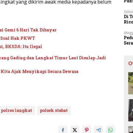
Pani
 singkat yang dikirim awak media kepadanya belum
Selas
Di 
Ric
Sta
ai Gemi 6 Hari Tak Dibayar
Mingg
Ped
m Soal Hak PKWT
Ser
, BKSDA: Itu Ilegal
Sec
ang Gading dan Langkat Timur Laut Disulap Jadi
O
, Kita Ajak Menyikapi Secara Dewasa
polres langkat
polsek stabat