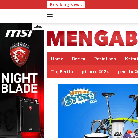
Langsung
Breaking News
PDIP Somas
ke
konten
tutup
Home
Berita
Peristiwa
Krimi
Tag Berita
pilpres 2024
pemilu 2