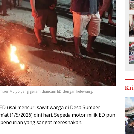
Kr
umber Mulyo yang geram diancam ED dengan kelewang.
ED usai mencuri sawit warga di Desa Sumber
at (1/5/2026) dini hari. Sepeda motor milik ED pun
 pencurian yang sangat mereshakan.