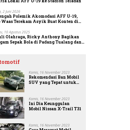
tia Lokal AFF U-19 ke Stadion Teladan
a, 2 Juni 2026
Tengah Polemik Akomodasi AFF U-19,
o Waas Terekam Asyik Buat Konten di
dion
u, 10 Agustus 2025
uli Olahraga, Ricky Anthony Bagikan
agam Sepak Bola di Padang Tualang dan
anggang
tomotif
Kamis, 16 November 2023
Rekomendasi Ban Mobil
SUV yang Tepat untuk
Anda
Kamis, 16 November 2023
Ini Dia Keunggulan
Mobil Nissan X-Trail T31
Kamis, 16 November 2023
Cara Merawat Mobil