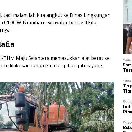
ki, tadi malam lah kita angkut ke Dinas Lingkungan
 01.00 WIB dinihari, excavator berhasil kita
rnya.
afia
 KTHM Maju Sejahtera memasukkan alat berat ke
Rabu,
Sam
 itu dilakukan tanpa izin dari pihak-pihak yang
Tur
Kamis
Ter
Tim
Lan
Senin
Indr
Rib
Vie
Selas
Bob