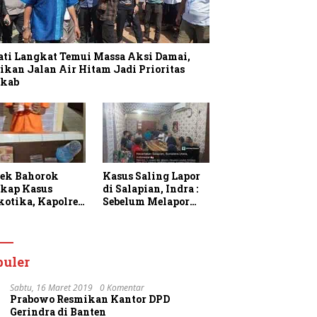
ati Langkat Temui Massa Aksi Damai,
ikan Jalan Air Hitam Jadi Prioritas
kab
sek Bahorok
Kasus Saling Lapor
kap Kasus
di Salapian, Indra :
kotika, Kapolres
Sebelum Melapor
gkat Apresiasi
Saya Sudah
rja Personel dan
Berulang Kali
k Masyarakat
Menawarkan
faatkan
Perdamaian Namun
puler
anan 110
Ditolak
Sabtu, 16 Maret 2019
0 Komentar
Prabowo Resmikan Kantor DPD
Gerindra di Banten