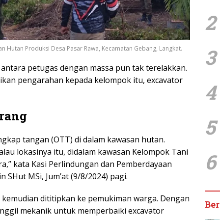
2
an Hutan Produksi Desa Pasar Rawa, Kecamatan Gebang, Langkat.
3
 antara petugas dengan massa pun tak terelakkan.
kan pengarahan kepada kelompok itu, excavator
4
rang
5
angkap tangan (OTT) di dalam kawasan hutan.
lau lokasinya itu, didalam kawasan Kelompok Tani
6
a,” kata Kasi Perlindungan dan Pemberdayaan
 SHut MSi, Jum’at (9/8/2024) pagi.
ta, kemudian dititipkan ke pemukiman warga. Dengan
Ber
nggil mekanik untuk memperbaiki excavator