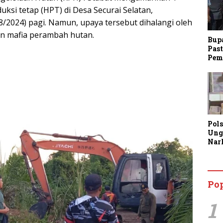
uksi tetap (HPT) di Desa Securai Selatan,
8/2024) pagi. Namun, upaya tersebut dihalangi oleh
n mafia perambah hutan.
Bup
Past
Pem
Pol
Ung
Nar
Lan
Kine
Aja
Man
Po
Lay
1