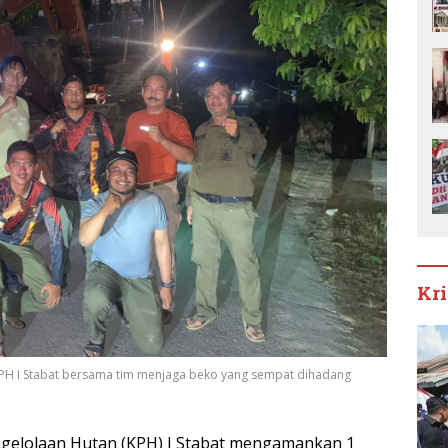
Kr
PH I Stabat bersama tim menjaga beko yang sempat dihadang
elolaan Hutan (KPH) I Stabat mengamankan 1