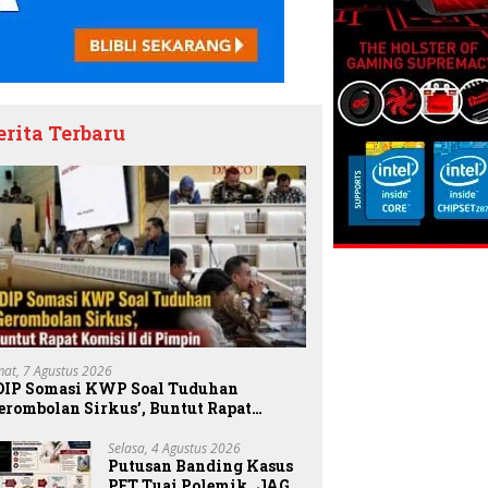
erita Terbaru
mat, 7 Agustus 2026
DIP Somasi KWP Soal Tuduhan
erombolan Sirkus’, Buntut Rapat
omisi II Dipimpin Sufmi Dasco Ahmad
Selasa, 4 Agustus 2026
Putusan Banding Kasus
PET Tuai Polemik, JAGA