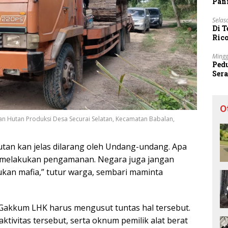
Pani
Selas
Di 
Ric
Sta
Mingg
Ped
Ser
Sec
O
n Hutan Produksi Desa Securai Selatan, Kecamatan Babalan,
tan kan jelas dilarang oleh Undang-undang. Apa
t melakukan pengamanan. Negara juga jangan
kan mafia,” tutur warga, sembari maminta
 Gakkum LHK harus mengusut tuntas hal tersebut.
ivitas tersebut, serta oknum pemilik alat berat