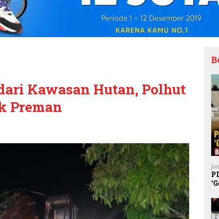
B
dari Kawasan Hutan, Polhut
k Preman
Ju
P
‘G
K