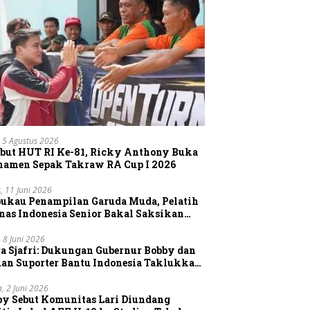
 5 Agustus 2026
but HUT RI Ke-81, Ricky Anthony Buka
namen Sepak Takraw RA Cup I 2026
, 11 Juni 2026
pukau Penampilan Garuda Muda, Pelatih
nas Indonesia Senior Bakal Saksikan
gsung Aksi Timnas U-19
, 8 Juni 2026
a Sjafri: Dukungan Gubernur Bobby dan
uan Suporter Bantu Indonesia Taklukkan
tnam
a, 2 Juni 2026
by Sebut Komunitas Lari Diundang