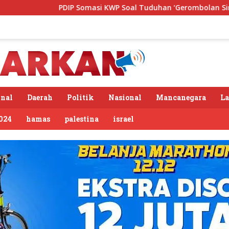
asi KWP Soal Tuduhan ‘Gerombolan Sirkus’, Buntut Rapat Komis
nal
Daerah
Politik
Nasional
Mancanegara
L
024
hamas
palestina
israel