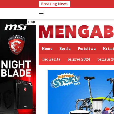
Langsung
Breaking News
PDIP Som
ke
konten
tutup
Home
Berita
Peristiwa
Krimi
Tag Berita
pilpres 2024
pemilu 2