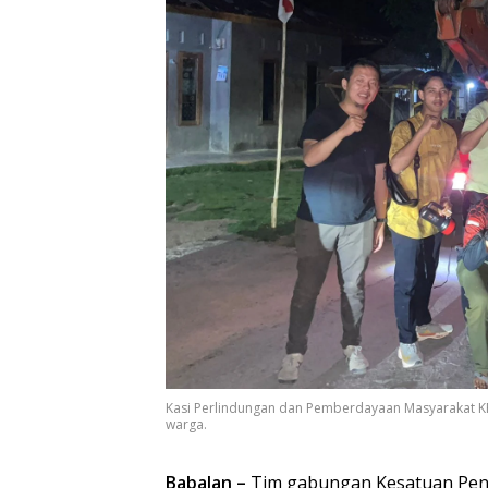
Kasi Perlindungan dan Pemberdayaan Masyarakat K
warga.
Babalan –
Tim gabungan Kesatuan Peng