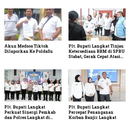
Swasembada Pangan
Kamtibmas dan
Pembangunan
Akun Medsos Tiktok
Plt. Bupati Langkat Tinjau
Dilaporkan Ke PoldaSu
Ketersediaan BBM di SPBU
Stabat, Gerak Cepat Atasi
Antrean BBM di Langkat
Plt. Bupati Langkat
Plt. Bupati Langkat
Perkuat Sinergi Pemkab
Percepat Penanganan
dan Polres Langkat di
Korban Banjir Langkat
Momen Pisah Sambut
Kapolres