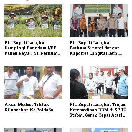
Plt. Bupati Langkat
Plt. Bupati Langkat
Dampingi Pangdam I/BB
Perkuat Sinergi dengan
Panen Raya TNI, Perkuat
Kapolres Langkat Demi
Swasembada Pangan
Kamtibmas dan
Pembangunan
Akun Medsos Tiktok
Plt. Bupati Langkat Tinjau
Dilaporkan Ke PoldaSu
Ketersediaan BBM di SPBU
Stabat, Gerak Cepat Atasi
Antrean BBM di Langkat