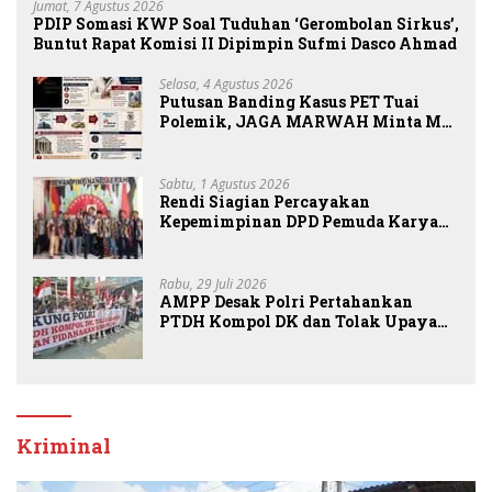
Jumat, 7 Agustus 2026
PDIP Somasi KWP Soal Tuduhan ‘Gerombolan Sirkus’,
Buntut Rapat Komisi II Dipimpin Sufmi Dasco Ahmad
Selasa, 4 Agustus 2026
Putusan Banding Kasus PET Tuai
Polemik, JAGA MARWAH Minta MA
Periksa Peran Bakrie Group
Sabtu, 1 Agustus 2026
Rendi Siagian Percayakan
Kepemimpinan DPD Pemuda Karya
Nasional Kota Medan kepada Josef
Sembiring
Rabu, 29 Juli 2026
AMPP Desak Polri Pertahankan
PTDH Kompol DK dan Tolak Upaya
Banding
Kriminal