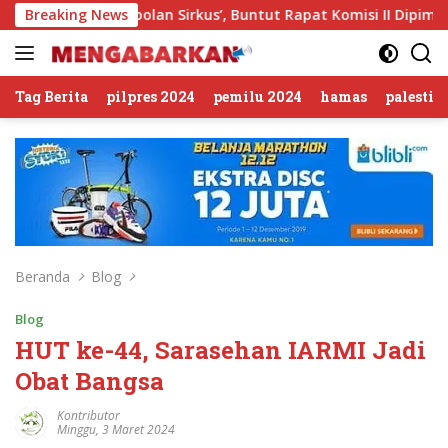
Langsung
‘Gerombolan Sirkus’, Buntut Rapat Komisi II Dipimpin Sufmi 
Breaking News
ke
konten
Tag Berita
pilpres 2024
pemilu 2024
hamas
palestin
Beranda
Blog
Blog
HUT ke-44, Sarasehan IARMI Jadi
Obat Bangsa
Kontributor
Minggu, 3 Maret 2024