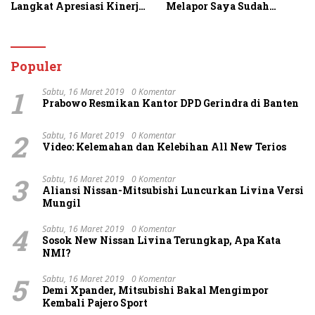
Langkat Apresiasi Kinerja
Melapor Saya Sudah
Personel dan Ajak
Berulang Kali
Masyarakat Manfaatkan
Menawarkan Perdamaian
Layanan 110
Namun Ditolak
Populer
1
Sabtu, 16 Maret 2019
0 Komentar
Prabowo Resmikan Kantor DPD Gerindra di Banten
2
Sabtu, 16 Maret 2019
0 Komentar
Video: Kelemahan dan Kelebihan All New Terios
3
Sabtu, 16 Maret 2019
0 Komentar
Aliansi Nissan-Mitsubishi Luncurkan Livina Versi
Mungil
4
Sabtu, 16 Maret 2019
0 Komentar
Sosok New Nissan Livina Terungkap, Apa Kata
NMI?
5
Sabtu, 16 Maret 2019
0 Komentar
Demi Xpander, Mitsubishi Bakal Mengimpor
Kembali Pajero Sport