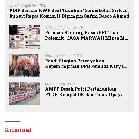
Jumat, 7 Agustus 2026
PDIP Somasi KWP Soal Tuduhan ‘Gerombolan Sirkus’,
Buntut Rapat Komisi II Dipimpin Sufmi Dasco Ahmad
Selasa, 4 Agustus 2026
Putusan Banding Kasus PET Tuai
Polemik, JAGA MARWAH Minta MA
Periksa Peran Bakrie Group
Sabtu, 1 Agustus 2026
Rendi Siagian Percayakan
Kepemimpinan DPD Pemuda Karya
Nasional Kota Medan kepada Josef
Sembiring
Rabu, 29 Juli 2026
AMPP Desak Polri Pertahankan
PTDH Kompol DK dan Tolak Upaya
Banding
Kriminal