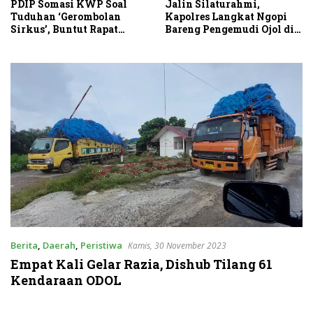
Sambut HUT RI Ke-81,
Jalin Silaturahmi,
Ricky Anthony Buka
Kapolres Langkat Ngopi
Turnamen Sepak Takraw
Bareng Pengemudi Ojol di
RA Cup I 2026
Stabat
Berita
,
Daerah
,
Peristiwa
Kamis, 30 November 2023
Empat Kali Gelar Razia, Dishub Tilang 61
Kendaraan ODOL