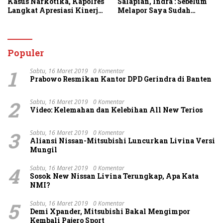
Kasus Narkotika, Kapolres
Salapian, Indra : Sebelum
Langkat Apresiasi Kinerja
Melapor Saya Sudah
Personel dan Ajak
Berulang Kali
Masyarakat Manfaatkan
Menawarkan Perdamaian
Layanan 110
Namun Ditolak
Populer
1
Sabtu, 16 Maret 2019
0 Komentar
Prabowo Resmikan Kantor DPD Gerindra di Banten
2
Sabtu, 16 Maret 2019
0 Komentar
Video: Kelemahan dan Kelebihan All New Terios
3
Sabtu, 16 Maret 2019
0 Komentar
Aliansi Nissan-Mitsubishi Luncurkan Livina Versi
Mungil
4
Sabtu, 16 Maret 2019
0 Komentar
Sosok New Nissan Livina Terungkap, Apa Kata
NMI?
5
Sabtu, 16 Maret 2019
0 Komentar
Demi Xpander, Mitsubishi Bakal Mengimpor
Kembali Pajero Sport