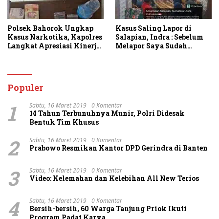
Polsek Bahorok Ungkap
Kasus Saling Lapor di
Kasus Narkotika, Kapolres
Salapian, Indra : Sebelum
Langkat Apresiasi Kinerja
Melapor Saya Sudah
Personel dan Ajak
Berulang Kali
Masyarakat Manfaatkan
Menawarkan Perdamaian
Layanan 110
Namun Ditolak
Populer
1
Sabtu, 16 Maret 2019
0 Komentar
14 Tahun Terbunuhnya Munir, Polri Didesak
Bentuk Tim Khusus
2
Sabtu, 16 Maret 2019
0 Komentar
Prabowo Resmikan Kantor DPD Gerindra di Banten
3
Sabtu, 16 Maret 2019
0 Komentar
Video: Kelemahan dan Kelebihan All New Terios
4
Sabtu, 16 Maret 2019
0 Komentar
Bersih-bersih, 60 Warga Tanjung Priok Ikuti
Program Padat Karya