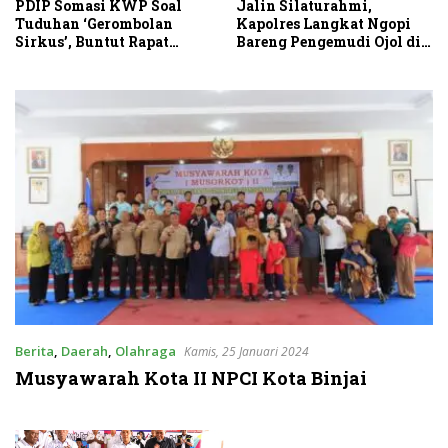
PDIP Somasi KWP Soal
Jalin Silaturahmi,
Tuduhan ‘Gerombolan
Kapolres Langkat Ngopi
Sirkus’, Buntut Rapat
Bareng Pengemudi Ojol di
Komisi II Dipimpin Sufmi
Stabat
Dasco Ahmad
Berita
,
Daerah
,
Olahraga
Kamis, 25 Januari 2024
Musyawarah Kota II NPCI Kota Binjai