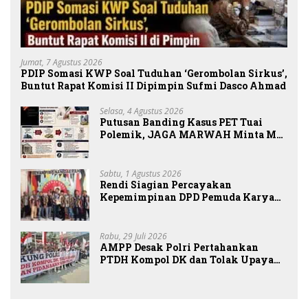
Jumat, 7 Agustus 2026
PDIP Somasi KWP Soal Tuduhan ‘Gerombolan Sirkus’,
Buntut Rapat Komisi II Dipimpin Sufmi Dasco Ahmad
Selasa, 4 Agustus 2026
Putusan Banding Kasus PET Tuai
Polemik, JAGA MARWAH Minta MA
Periksa Peran Bakrie Group
Sabtu, 1 Agustus 2026
Rendi Siagian Percayakan
Kepemimpinan DPD Pemuda Karya
Nasional Kota Medan kepada Josef
Sembiring
Rabu, 29 Juli 2026
AMPP Desak Polri Pertahankan
PTDH Kompol DK dan Tolak Upaya
Banding